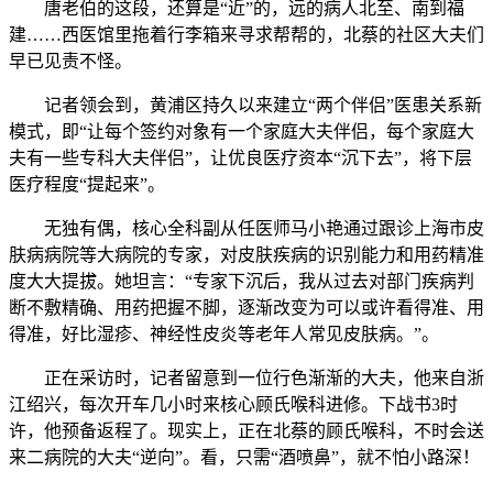
唐老伯的这段，还算是“近”的，远的病人北至、南到福
建……西医馆里拖着行李箱来寻求帮帮的，北蔡的社区大夫们
早已见责不怪。
记者领会到，黄浦区持久以来建立“两个伴侣”医患关系新
模式，即“让每个签约对象有一个家庭大夫伴侣，每个家庭大
夫有一些专科大夫伴侣”，让优良医疗资本“沉下去”，将下层
医疗程度“提起来”。
无独有偶，核心全科副从任医师马小艳通过跟诊上海市皮
肤病病院等大病院的专家，对皮肤疾病的识别能力和用药精准
度大大提拔。她坦言：“专家下沉后，我从过去对部门疾病判
断不敷精确、用药把握不脚，逐渐改变为可以或许看得准、用
得准，好比湿疹、神经性皮炎等老年人常见皮肤病。”。
正在采访时，记者留意到一位行色渐渐的大夫，他来自浙
江绍兴，每次开车几小时来核心顾氏喉科进修。下战书3时
许，他预备返程了。现实上，正在北蔡的顾氏喉科，不时会送
来二病院的大夫“逆向”。看，只需“酒喷鼻”，就不怕小路深！