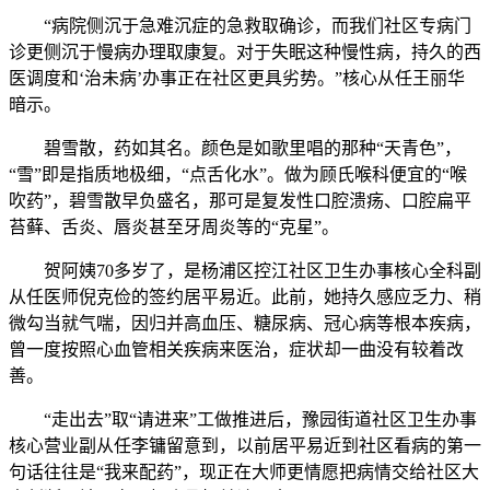
“病院侧沉于急难沉症的急救取确诊，而我们社区专病门
诊更侧沉于慢病办理取康复。对于失眠这种慢性病，持久的西
医调度和‘治未病’办事正在社区更具劣势。”核心从任王丽华
暗示。
碧雪散，药如其名。颜色是如歌里唱的那种“天青色”，
“雪”即是指质地极细，“点舌化水”。做为顾氏喉科便宜的“喉
吹药”，碧雪散早负盛名，那可是复发性口腔溃疡、口腔扁平
苔藓、舌炎、唇炎甚至牙周炎等的“克星”。
贺阿姨70多岁了，是杨浦区控江社区卫生办事核心全科副
从任医师倪克俭的签约居平易近。此前，她持久感应乏力、稍
微勾当就气喘，因归并高血压、糖尿病、冠心病等根本疾病，
曾一度按照心血管相关疾病来医治，症状却一曲没有较着改
善。
“走出去”取“请进来”工做推进后，豫园街道社区卫生办事
核心营业副从任李镛留意到，以前居平易近到社区看病的第一
句话往往是“我来配药”，现正在大师更情愿把病情交给社区大