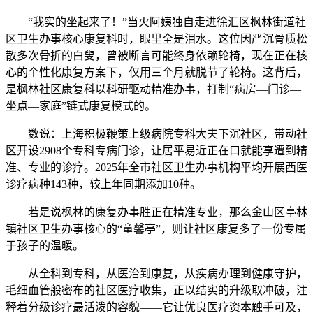
“我实的坐起来了！”当火阿姨独自走进徐汇区枫林街道社
区卫生办事核心康复科时，眼里全是泪水。这位因严沉骨质松
散多次骨折的白叟，曾被断言可能终身依赖轮椅，现在正在核
心的个性化康复方案下，仅用三个月就脱节了轮椅。这背后，
是枫林社区康复科以科研驱动精准办事，打制“病房—门诊—
坐点—家庭”链式康复模式的。
数说：上海积极鞭策上级病院专科大夫下沉社区，带动社
区开设2908个专科专病门诊，让居平易近正在口就能享遭到精
准、专业的诊疗。2025年全市社区卫生办事机构平均开展西医
诊疗病种143种，较上年同期添加10种。
若是说枫林的康复办事胜正在精准专业，那么金山区亭林
镇社区卫生办事核心的“童馨亭”，则让社区康复多了一份专属
于孩子的温暖。
从全科到专科，从医治到康复，从疾病办理到健康守护，
毛细血管般密布的社区医疗收集，正以结实的升级取冲破，注
释着分级诊疗最活泼的容貌——它让优良医疗资本触手可及，