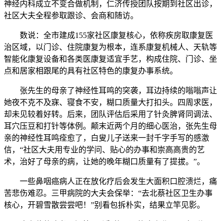
神经内科成立不变合做机制，仁济传授团队按期到社区出诊，
社区大夫全程参取跟诊、会商和随访。
数说：全市建成155家社区康复核心，依称疾房取康复医
治区域，以门诊、住院康复为根本，连系康复机械人、天轨等
智能化康复设备和各类医康复适宜手艺，构成住院、门诊、坐
点和居家相跟尾的具有社区特色的康复办事系统。
张先生的母亲了神经性耳鸣的突袭，耳边持续的嗡嗡声让
她夜不克不及寐、寝食不安，糊口质量大打扣头。四周求医，
却未见较着好转。后来，团队评估后采用了针灸脾肾同调法、
耳穴压豆和打针等体例。颠末近两个月的细心医治，张先生母
亲的神经性耳鸣痊愈了，白叟儿子送来一封千字手写的感激
信，“社区大夫用专业的学问、贴心的办事和崇高高贵的艺
术，治好了母亲的病，让她的晚年糊口质量有了提拔。”。
一些鼻咽癌病人正在放化疗后会发生大面积口腔溃烂，痛
苦悲伤难忍。三甲病院的大夫会保举：“去北蔡社区卫生办事
核心，开碧雪散尝尝吧！”别看包拆朴实，结果立竿见影。