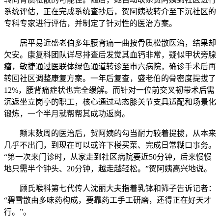
系统评估，正在完成系统查抄后，贺阿姨被转介至下沉社区的
专科专家进行评估，并制定了针对性的医治方案。
居平易近盛老伯多年腰背痛一曲按骨质松散医治，结果却
欠安。康复科团队详尽排查后发觉其血钙非常，疑似甲状旁腺
瘤，敏捷通过医联体绿色通道转诊至市六病院，确诊手术后再
转回社区调整康复方案。一年后复查，盛老伯的骨密度提拔了
12%，腰背痛症状也完全缓解。而针对一位前交叉韧带术后需
沉返坐立岗亭的职工，核心通过动态膝关节支具适配和场景化
锻炼，一个半月就帮帮其成功返岗。
颠末数周的医治后，贺阿姨的勾当耐力较着提拔，从本来
几乎不出门，到现在可以或许下楼买菜、完成日常糊口事务。
“第一次来门诊时，从家走到社区病院要近50分钟，后来慢慢
地只需半个钟头、20分钟，越走越轻松。”贺阿姨高兴地说。
顾氏喉科第七代传人沈丽大夫指着乳钵和筛子告诉记者：
“碧雪散由多味药构成，要靠药工手工研磨，还得正在好天才
行。”。