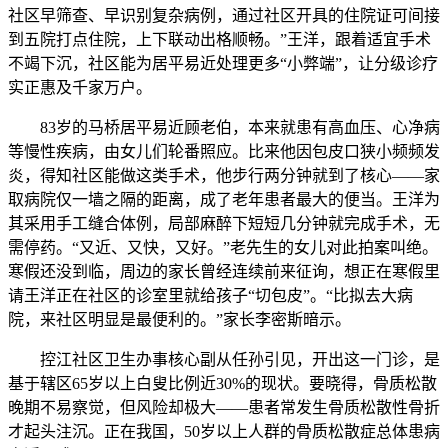
社区早筛查、早识别复杂病例，通过社区开具的住院证可间接
到五院打点住院，上下联动出格顺畅。”王洋，跟着适宜手术
不竭下沉，社区能为居平易近处理更多“小弊端”，让分级诊疗
实正惠及千家万户。
83岁的马桥居平易近顾老伯，本来就患有高血压、心净病
等慢性疾病，由女儿们轮番照应。比来他因包皮口狭小频频发
炎，得知社区能做这类手术，他步行两分钟就到了核心——家
取病院仅一墙之隔的距离，成了老年患者最大的便当。王洋为
其采用手工缝合体例，局部麻醉下短短几分钟就完成手术，无
需停药。“又近、又快，又好。”老先生的女儿对此拍案叫绝。
寒假还没到临，周边的家长曾经连续前来征询，想正在寒假里
请王洋正在社区的诊室里就给孩子“切包皮”。“比拟去大病
院，来社区明显是最便利的。”家长李密斯暗示。
控江社区卫生办事核心副从任孙引见，开出这一门诊，是
基于辖区65岁以上白叟比例近30%的现状。要晓得，骨质松散
晚期不易察觉，但风险却极大——患者常发生骨质松散性骨折
才起头注沉。正在我国，50岁以上人群的骨质松散症总体患病