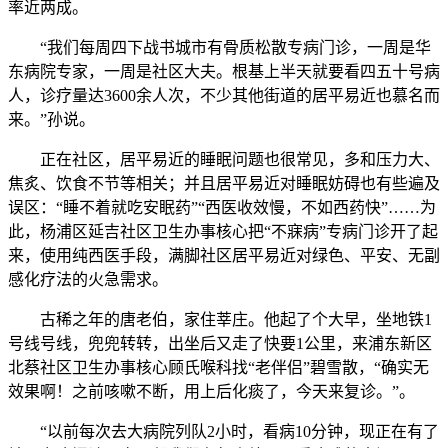
率近两成。
“我们每周四下战书城市有骨质松散专病门诊，一周是华
东病院专家，一周是社区大夫。根基上半天就要看四五十号病
人，诊疗量达3600余人次，不少其他街道的居平易近也慕名而
来。”孙说。
正在社区，居平易近的睡眠问题也很常见，多和压力大、
焦炙、饮食不节等相关；并且居平易近对睡眠妨碍也有些遍及
误区：“睡不着就吃安眠药”“西医收效慢，不如西药快”……为
此，杨浦区延吉社区卫生办事核心把“不寐病”专病门诊开了起
来，使用纯西医手段，满脚社区居平易近对绿色、平安、无副
感化疗法的火急需求。
古稀之年的唐老伯，家住莘庄。他起了个大早，坐地铁1
号线号线，兜兜转转，出坐后又走了快要1公里，来浦东新区
北蔡社区卫生办事核心顾氏喉科找“老伴侣”碧雪散，“确实无
效果啊！之前咳嗽不断，用上后化痰了，今天来复诊。”。
“以前每次去大病院列队2小时，看病10分钟，现正在有了