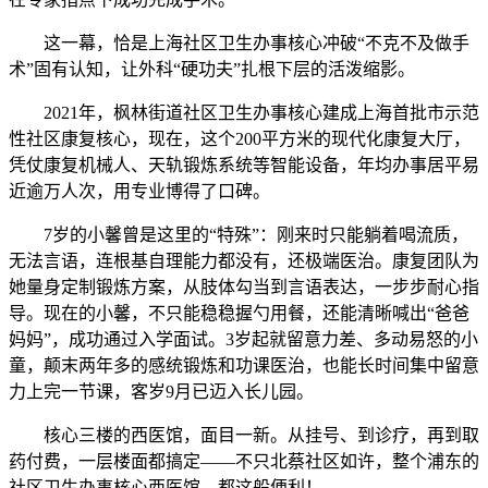
这一幕，恰是上海社区卫生办事核心冲破“不克不及做手
术”固有认知，让外科“硬功夫”扎根下层的活泼缩影。
2021年，枫林街道社区卫生办事核心建成上海首批市示范
性社区康复核心，现在，这个200平方米的现代化康复大厅，
凭仗康复机械人、天轨锻炼系统等智能设备，年均办事居平易
近逾万人次，用专业博得了口碑。
7岁的小馨曾是这里的“特殊”：刚来时只能躺着喝流质，
无法言语，连根基自理能力都没有，还极端医治。康复团队为
她量身定制锻炼方案，从肢体勾当到言语表达，一步步耐心指
导。现在的小馨，不只能稳稳握勺用餐，还能清晰喊出“爸爸
妈妈”，成功通过入学面试。3岁起就留意力差、多动易怒的小
童，颠末两年多的感统锻炼和功课医治，也能长时间集中留意
力上完一节课，客岁9月已迈入长儿园。
核心三楼的西医馆，面目一新。从挂号、到诊疗，再到取
药付费，一层楼面都搞定——不只北蔡社区如许，整个浦东的
社区卫生办事核心西医馆，都这般便利！