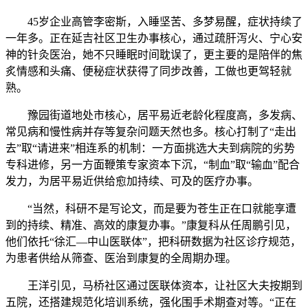
45岁企业高管李密斯，入睡坚苦、多梦易醒，症状持续了
一年多。正在延吉社区卫生办事核心，通过疏肝泻火、宁心安
神的针灸医治，她不只睡眠时间耽误了，更主要的是陪伴的焦
炙情感和头痛、便秘症状获得了同步改善，工做也更驾轻就
熟。
豫园街道地处市核心，居平易近老龄化程度高，多发病、
常见病和慢性病并存等复杂问题天然也多。核心打制了“走出
去”取“请进来”相连系的机制：一方面挑选大夫到病院的劣势
专科进修，另一方面鞭策专家资本下沉，“制血”取“输血”配合
发力，为居平易近供给愈加持续、可及的医疗办事。
“当然，科研不是写论文，而是要为苍生正在口就能享遭
到的持续、精准、高效的康复办事。”康复科从任周鹏引见，
他们依托“徐汇—中山医联体”，把科研数据为社区诊疗规范，
为患者供给从筛查、医治到康复的全周期办理。
王洋引见，马桥社区通过医联体资本，让社区大夫按期到
五院，还搭建规范化培训系统，强化围手术期查对等。“正在