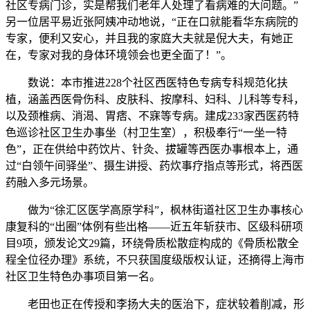
社区专病门诊，实是帮我们老年人处理了看病难的大问题。”
另一位居平易近张阿姨冲动地说，“正在口就能看华东病院的
专家，便利又安心，并且我的家庭大夫就是倪大夫，有她正
在，专家对我的身体环境领会也更全面了！”。
数说：本市推进228个社区西医特色专病专科规范化扶
植，涵盖西医骨伤科、皮肤科、按摩科、妇科、儿科等专科，
以及颈椎病、消渴、胃痞、不寐等专病。建成233家西医药特
色巡诊社区卫生办事坐（村卫生室），积极奉行“一坐一特
色”，正在供给中药饮片、针灸、拔罐等西医办事根本上，通
过“白领午间驿坐”、摄生讲授、药炊事疗指点等形式，将西医
药融入多元场景。
做为“徐汇区医学高原学科”，枫林街道社区卫生办事核心
康复科的“出圈”体例有些出格——近五年斩获市、区级科研项
目9项，颁发论文29篇，环绕骨质松散症构成的《骨质松散全
程全位径办理》系统，不只获国度级版权认证，还摘得上海市
社区卫生特色办事项目第一名。
老田也正在传授和李扬大夫的医治下，症状较着削减，形