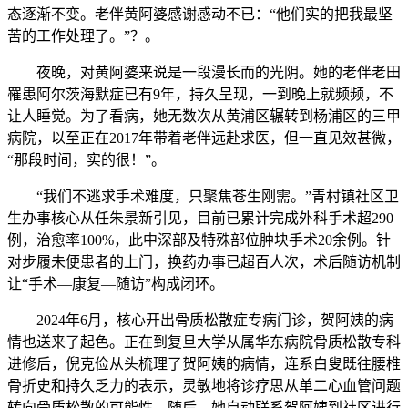
态逐渐不变。老伴黄阿婆感谢感动不已：“他们实的把我最坚
苦的工作处理了。”？。
夜晚，对黄阿婆来说是一段漫长而的光阴。她的老伴老田
罹患阿尔茨海默症已有9年，持久呈现，一到晚上就频频，不
让人睡觉。为了看病，她无数次从黄浦区辗转到杨浦区的三甲
病院，以至正在2017年带着老伴远赴求医，但一直见效甚微，
“那段时间，实的很！”。
“我们不逃求手术难度，只聚焦苍生刚需。”青村镇社区卫
生办事核心从任朱景新引见，目前已累计完成外科手术超290
例，治愈率100%，此中深部及特殊部位肿块手术20余例。针
对步履未便患者的上门，换药办事已超百人次，术后随访机制
让“手术—康复—随访”构成闭环。
2024年6月，核心开出骨质松散症专病门诊，贺阿姨的病
情也送来了起色。正在到复旦大学从属华东病院骨质松散专科
进修后，倪克俭从头梳理了贺阿姨的病情，连系白叟既往腰椎
骨折史和持久乏力的表示，灵敏地将诊疗思从单二心血管问题
转向骨质松散的可能性。随后，她自动联系贺阿姨到社区进行