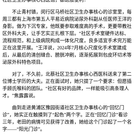
不止青村镇，闵行区马桥社区卫生办事核心的诊室里，每
周三都有上海市第五人平易近病院泌尿外科副从任医师王洋的
身影。做为下沉专家，他既要参取难度高的手术，更要带教社
区外科大夫，让手艺实正扎根下层。“社区手术室硬件达标、
流程规范，和上级病院构成一体化尺度，良多适宜手术完万能
正在这里开展。”王洋说，2024年7月核心尺度化手术室建成
后，从最后的清创缝合、膀胱冲刷，逐渐拓展到包皮环切术等
泌尿外科特色项目。
对了，不久前，北蔡社区卫生办事核心西医科送来了第二
位博士学历的大夫。正在面试时，她只提了一个要求：但愿插
手顾氏喉科的团队。“社区有好的品牌，一样能吸引高条理人
才。”焦露露说。
曲到走进黄浦区豫园街道社区卫生办事核心的“回忆门
诊”，她实正在触摸到了“起色”两个字。正在“回忆门诊”看诊
三年，老田的病情可见获得了改善，她给这个门诊起了一个名
字——“阳光门诊”。