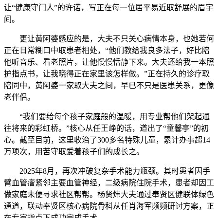
让“健康守门人”的许诺，写正在每一位居平易近取舒展的眉宇
间。
更让黄阿婆感应的是，大夫不只关心病情本身，也她若何
正在日常糊口中取患者相处，“他们教给我良多法子，好比陪
他听音乐、看老照片，让他慢慢恬静下来。大夫还给我一本照
护指点书，让我晓得正在家里该怎样做。”正在持久的诊疗取
陪同中，黄阿婆一家取大夫之间，早已不只是医患关系，更像
老伴侣。
“我们要给每个孩子家庭般的温暖，用专业帮他们架起通
往将来的彩虹桥。”核心从任王峥的话，道出了“童馨亭”的初
心。截至目前，这里收治了300多名特殊儿童，累计办事超14
万项次，用苦守取爱着孩子们的成长之。
2025年8月，再次冲破复杂手术能力瓶颈。其时患者因手
臂血管瘤紧邻主要血管神经，二级病院住院手术，患者却因工
做家庭未便寻求社区帮帮。杨贤炜大夫通过奉贤区健联体绿色
通道，联动奉贤区核心病院骨科从任肖海军频频研讨方案，正
在专家指点下成功完成手术。