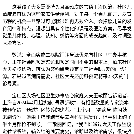
这类孩子大多需要持久且高频次的言语干涉医治，社区儿
童康复可认为这些家庭供给便利。对于每一个患儿而言，发育
历程的机会一旦错过可能就很难再无效介入。会按照儿童的发
育纪律和特点，设想出具有个性化的课程及医治方案，尽早发
觉患儿体格、心理、认知、感情等方面的成长趋向，及时调整
医治方案。
数说：全面实施二病院门诊号源优先向社区卫生办事核
心，正在社会晤预定渠道和预定时间不变的根本上，颠末社区
大夫初步诊断，可认为签约患者预定早于社会晤5天的门诊号
源。若是患者病情需要，社区大夫还能够预定将来2-3天的门
诊号源。
宝山区大场社区卫生办事核心家庭大夫王敬丽告诉记者，
上海自2024年4月起实施“号源新政”，有相当数量的专家资本
被预留给了通过社区转诊的患者。“上个月，‘老病号’陈阿姨
来到诊室。她由于肺部结节要去胸科病院复诊，但手机上约了
半个月都抢不到号。”王敬丽回忆，“我当即通过大夫工做坐预
定转诊系统，输入她的简要病史，诊断以及转诊需求，很快找