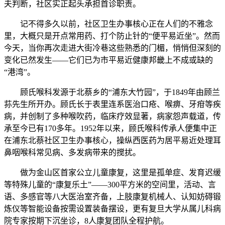
夫判断，社区实正起头承担首诊职责。
记不得多久以前，社区卫生办事核心正在人们的不雅念
里，大概只是开点常用药、打个防止针的“便平易近坐”。然而
今天，当你再次走进大街冷巷这些熟悉的门楣，悄悄但深刻的
变化已然发生——它们已为市平易近健康邦畿上不成或缺的
“港湾”。
顾氏喉科发源于北蔡乡的“浦东大竹园”，于1849年由顾兰
荪先生所开办。顾氏长于表里连系医治口疮、喉痹、牙疳等疾
病，并创制了多种喉吹药，临床疗效显著，病家怨声载道，传
承至今已有170多年。1952年以来，顾氏喉科传承人便集中正
在浦东北蔡社区卫生办事核心，操纵西医药为居平易近处理耳
鼻咽喉科常见病、多发病带来的搅扰。
做为金山区首家公立儿童康复，这里是孤单症、发育迟缓
等特殊儿童的“康复乐土”——300平方米的空间里，活动、言
语、多感官等八大医治室齐备，上肢康复机械人、认知妨碍锻
炼仪等智能设备按需设置装备摆设，更有复旦大学从属儿科病
院专家按期下沉坐诊，8人康复团队全程护航。