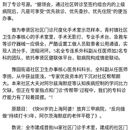
到了专诊号源。”据领会，通过社区转诊至签约组合内的上级
病院后，凡是可享受“优先就诊、优先查抄、优先住院”的便当
办事。
做为奉贤区社区门诊尺度化手术室示范样本，青村镇社区
卫生办事核心的手术室里，手术无影灯、专业手术台、急救车
等诊疗器械一应俱全，严酷设置工做人员取患者公用通道，实
现人流分手、流程闭环。5名全专连系外科副从任医师加2名专
科的团队，依托奉贤区健联体平台，取病院构成慎密联动。
豫园街道社区卫生办事核心医务科科长、全科副从任医师
李扬，从中获益匪浅，“专家优良资本的下沉对社区帮帮颇
大。本来社区大夫对阿尔兹海默症等认知疾病控制的学问比力
欠缺，但正在专家指点和门诊‘传帮带’过程中，我们的专科诊
疗能力有了较着提拔。”！
原题目：《快90岁的上海阿婆！放弃三甲病院，“反向操
做”持续打卡3年，阿尔茨海默症的老伴平稳了》。
数说：全市建成首批64家社区门诊手术室，建成的社区门