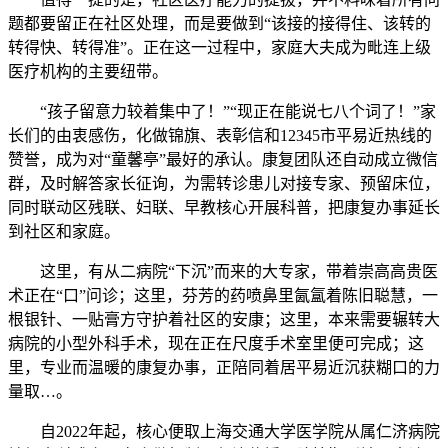
题都要留正在社区处理，而是要做到“该接的接得住、该转的
转得快、转得准”。正在这一过程中，家庭大夫成为毗连上级
医疗机构的主要纽带。
“孩子留意力较着集中了！”“现正在能说七八个词了！”家
长们的由衷感伤，化做锦旗、表彰信和12345市平易近热线的
赞誉，成为对“童馨亭”最好的承认。康复团队还自动成立微信
群，及时解答家长征询，为需转诊患儿对接专家、预留床位，
同时联动区残联、妇联、早教核心开展科普，把康复办事延长
到社区和家庭。
这里，有从二病院“下沉”而来的大专家，带着崇高高贵医
术正在“口”问诊；这里，芬芳的药喷鼻里氤氲着陈旧聪慧，一
根银针、一贴膏方守护着社区的安康；这里，本来需要辗转大
病院的小型外科手术，现在正在尺度手术室里便可完成；这
里，专业而温暖的康复办事，正陪同着居平易近沉获糊口的力
量取…。
自2022年起，核心便取上海交通大学医学院从属仁济病院