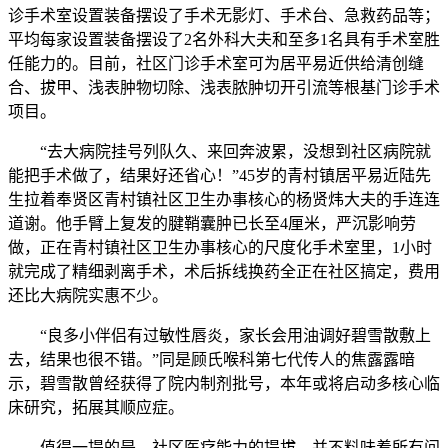
诊手术室设置装备摆设了手术无影灯、手术台、急救药品等；
平均每家设置装备摆设了2名外科大夫和至多1名具有手术室胜
任能力的。目前，社区门诊手术室可为居平易近供给清创缝
合、拔甲、浅表肿物切除、浅表脓肿切开引流等根基门诊手术
项目。
“去大病院挂号列队久、来回奔波累，没想到社区病院就
能把手术做了，结果好还省心！”45岁的青村镇居平易近陆先
生拉着奉贤区青村镇社区卫生办事核心的杨贤炜大夫的手连连
道谢。他手臂上复发的腱鞘囊肿已长至4厘米，严沉影响劳
做，正在青村镇社区卫生办事核心的尺度化手术室里，1小时
就完成了精细剥离手术，术后拆线换药全正在社区搞定，费用
还比大病院实惠不少。
“良多小伴侣有过敏性唇炎，家长会用油调好碧雪散敷上
去，结果也很不错。”同是顾氏喉科第七代传人的焦露露暗
示，碧雪散曾经获得了院内制剂批号，本年或将启动多核心临
床研究，拓展其顺应症。
值得一提的是，社区医疗能力的提拔，并不料味着所有问