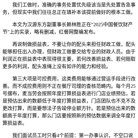
我们工做时，准确的事务处置优先级该当是先处置告急事
务，但现实中我们往往总正在填补本该提前做好的根本工做。
本文为汉源东方副董事长赖林胜正在“2025中国餐饮财产
节”上的实录，略有删减，红餐网整编发布。
再说制做损益表，不要让你的配头来担任财政工做，配头
能够担任出入办理，但财政工做要交给专业的财政人员。由于
利润正在损益表中表现得很主要，若何改善损益表、若何赔取
更多的利润，配头准绳上没有如许的能力和经验。
第三大项是可控费用，这类费用能够通过营运手段进行改
善。而不成控费用则不正在餐厅司理的查核范畴内。每个月25
号摆布，麦当劳会按照年度打算损益表进行门店业绩预估，若
是预估出来的数额低于年度打算损益表，门店团队也不克不及
更改打算，而是要想法子告竣停业额方针。若是预估出来的数
额高于年度打算，那么门店要按照新的预估数据来调全年度打
算损益表。
我们面试员工时只看4个前提：第一办事认识，不空口说