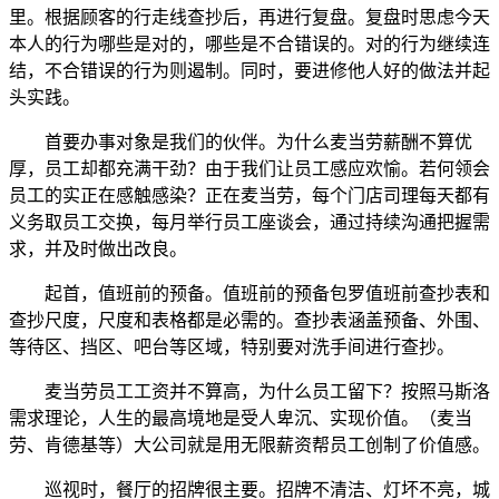
里。根据顾客的行走线查抄后，再进行复盘。复盘时思虑今天
本人的行为哪些是对的，哪些是不合错误的。对的行为继续连
结，不合错误的行为则遏制。同时，要进修他人好的做法并起
头实践。
首要办事对象是我们的伙伴。为什么麦当劳薪酬不算优
厚，员工却都充满干劲？由于我们让员工感应欢愉。若何领会
员工的实正在感触感染？正在麦当劳，每个门店司理每天都有
义务取员工交换，每月举行员工座谈会，通过持续沟通把握需
求，并及时做出改良。
起首，值班前的预备。值班前的预备包罗值班前查抄表和
查抄尺度，尺度和表格都是必需的。查抄表涵盖预备、外围、
等待区、挡区、吧台等区域，特别要对洗手间进行查抄。
麦当劳员工工资并不算高，为什么员工留下？按照马斯洛
需求理论，人生的最高境地是受人卑沉、实现价值。（麦当
劳、肯德基等）大公司就是用无限薪资帮员工创制了价值感。
巡视时，餐厅的招牌很主要。招牌不清洁、灯坏不亮，城