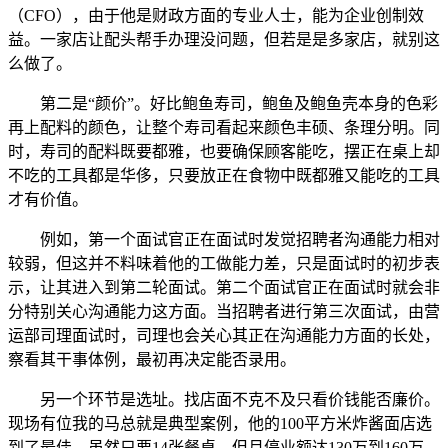
（CFO），由于他是财政方面的专业人士，能为企业创制效
益。一家店让配头帮手办理没问题，但若是是多家店，就别这
么做了。
第二是“颜价”。好比鲍鱼寿司，鲍鱼及鲍鱼壳本身的色彩
再上配料的颜色，让整个寿司看起来颜色丰硕、条理分明。同
时，寿司的配料既要都雅，也要确保顾客能吃，摆正在桌上却
不吃的工具都是华侈，只要放正在食物中既都雅又能吃的工具
才有价值。
例如，第一个面试官正在面试时发觉招聘者沟通能力相对
较弱，但这并不料味着他的工做能力差，只是面试时的初步表
示，让其进入到第二轮面试。第二个面试官正在面试时就会非
分特别关心沟通能力这方面。当招聘者进行第三次面试，由营
运部司理面试时，司理也会关心其正在沟通能力方面的长处，
察看其干事体例，最初再决定能否录用。
另一个环节是选址。找店面不克不及只看价钱能否廉价。
现场有位我的马总就是典型案例，他的100平方米炸酱面店选
到了最佳，虽然只要14张餐桌，但月停业额达130万到160万，