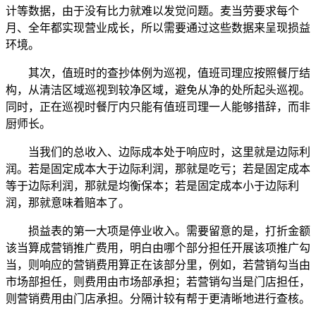
计等数据，由于没有比力就难以发觉问题。麦当劳要求每个
月、全年都实现营业成长，所以需要通过这些数据来呈现损益
环境。
其次，值班时的查抄体例为巡视，值班司理应按照餐厅结
构，从清洁区域巡视到较净区域，避免从净的处所起头巡视。
同时，正在巡视时餐厅内只能有值班司理一人能够措辞，而非
厨师长。
当我们的总收入、边际成本处于响应时，这里就是边际利
润。若是固定成本大于边际利润，那就是吃亏；若是固定成本
等于边际利润，那就是均衡保本；若是固定成本小于边际利
润，那就意味着赔本了。
损益表的第一大项是停业收入。需要留意的是，打折金额
该当算成营销推广费用，明白由哪个部分担任开展该项推广勾
当，则响应的营销费用算正在该部分里，例如，若营销勾当由
市场部担任，则费用由市场部承担；若营销勾当是门店担任，
则营销费用由门店承担。分隔计较有帮于更清晰地进行查核。