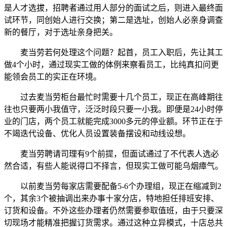
是人才选拔，招聘者通过用人部分的面试之后，则进入最终面
试环节，同创始人进行交换；第二是选址，创始人必亲身调查
新的餐厅，对于选址亲身把关。
麦当劳若何处理这个问题？起首，员工入职后，先让其工
做4个小时，通过现实工做的体例来察看员工，比纯真扣问更
能领会员工的实正在环境。
过去麦当劳柜台最忙时需要十几个员工，现正在高峰期往
往也只要两小我值守，泛泛时段只要一小我。即便是24小时停
业的门店，两个员工就能完成3000多元的停业额。环节正在于
不竭迭代设备、优化人员设置装备摆设和动线设想。
麦当劳聘请司理有9个前提，但面试通过了不代表人选必
然合适，有些人能说得口不择言，但现实工做可能乌烟瘴气。
以前麦当劳每家店需要配备5-6个办理组，现正在缩减到2
个，其余3个被抽调出来办事十家分店，特地担任排班安排、
订货和设备。不外这些办理者仍然需要参取值班，由于只要深
切现场才能精准把握订货需求。通过这种立异模式，十店总共