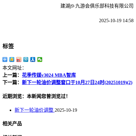
建湖j9·九游会俱乐部科技有限公司
2025-10-19 14:58
标签
本文网址：
上一篇：
花季传媒v3024 MBA智库
下一篇：
新下一轮油价调整窗口于10月27日24时(20251019)(2)
近期浏览：本新闻您曾浏览过！
新下一轮油价调整
2025-10-19
相关产品