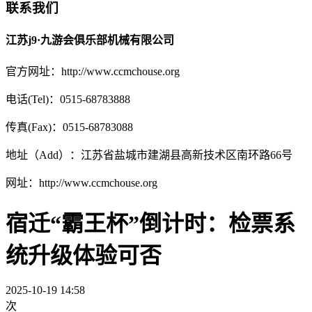
联系我们
江苏j9·九游会俱乐部机械有限公司
官方网址：http://www.ccmchouse.org
电话(Tel)：0515-68783888
传真(Fax)：0515-68783088
地址（Add）：江苏省盐城市建湖县高新技术区南环路66号
网址：http://www.ccmchouse.org
宿迁“霸王杯”倒计时：检票系
统升级体验可否
2025-10-19 14:58
次