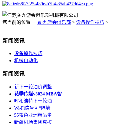
您当前的位置 ：
j9·九游会俱乐部
>
设备操作技巧
>
新闻资讯
设备操作技巧
机械自动化
新闻资讯
新下一轮油价调整
花季传媒v3024 MBA智
呼和浩特下一轮油
Wi-Fi信号可“隔墙
55夜色亚洲精品坐
新疆机场集团克拉