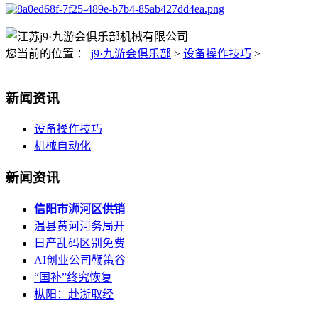
您当前的位置 ：
j9·九游会俱乐部
>
设备操作技巧
>
新闻资讯
设备操作技巧
机械自动化
新闻资讯
信阳市浉河区供销
温县黄河河务局开
日产乱码区别免费
AI创业公司鞭策谷
“国补”终究恢复
枞阳：赴浙取经