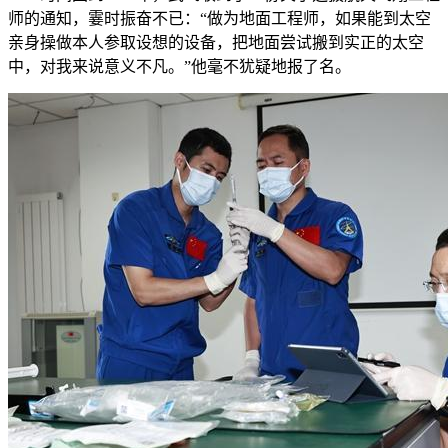
师的通知，霎时振奋不已：“做为地面工程师，如果能到太空
亲身操做本人参取设想的设备，把地面尝试搬到实正的太空
中，对我来说意义不凡。”他毫不犹疑地报了名。