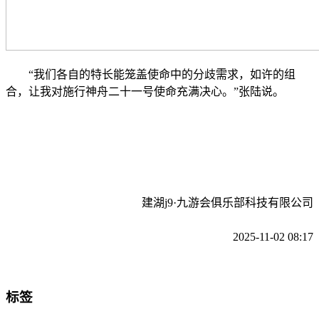
“我们各自的特长能笼盖使命中的分歧需求，如许的组
合，让我对施行神舟二十一号使命充满决心。”张陆说。
建湖j9·九游会俱乐部科技有限公司
2025-11-02 08:17
标签