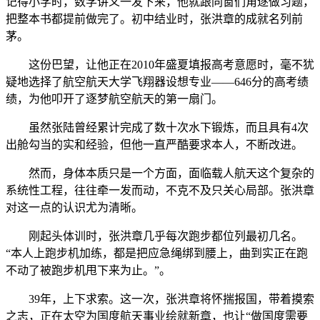
记得小学时，数学讲义一发下来，他就跟同窗们角逐做习题，
把整本书都提前做完了。初中结业时，张洪章的成就名列前
茅。
这份巴望，让他正在2010年盛夏填报高考意愿时，毫不犹
疑地选择了航空航天大学飞翔器设想专业——646分的高考绩
绩，为他叩开了逐梦航空航天的第一扇门。
虽然张陆曾经累计完成了数十次水下锻炼，而且具有4次
出舱勾当的实和经验，但他一直严酷要求本人，不断改进。
然而，身体本质只是一个方面，面临载人航天这个复杂的
系统性工程，往往牵一发而动，不克不及只关心局部。张洪章
对这一点的认识尤为清晰。
刚起头体训时，张洪章几乎每次跑步都位列最初几名。
“本人上跑步机加练，都是把应急绳绑到腰上，曲到实正在跑
不动了被跑步机甩下来为止。”。
39年，上下求索。这一次，张洪章将怀揣报国，带着摸索
之志，正在太空为国度航天事业绘就新章，也让“做国度需要