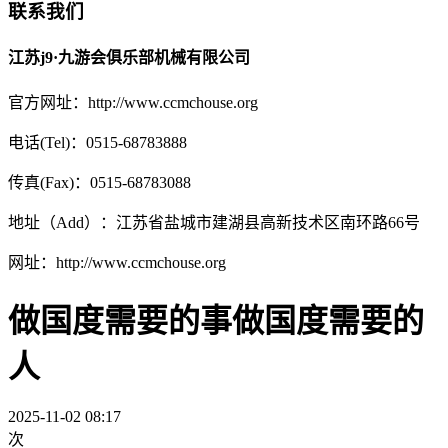
联系我们
江苏j9·九游会俱乐部机械有限公司
官方网址：http://www.ccmchouse.org
电话(Tel)：0515-68783888
传真(Fax)：0515-68783088
地址（Add）：江苏省盐城市建湖县高新技术区南环路66号
网址：http://www.ccmchouse.org
做国度需要的事做国度需要的
人
2025-11-02 08:17
次