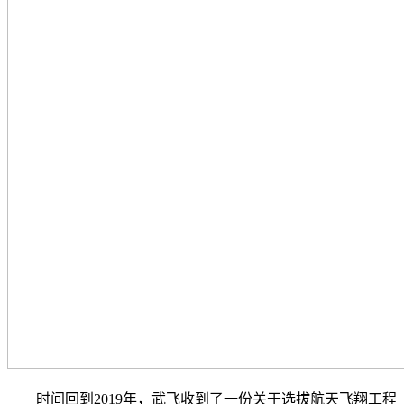
时间回到2019年，武飞收到了一份关于选拔航天飞翔工程