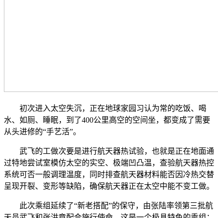
初次进入太空失沉，正在地球家园习认为常的吃饭、喝
水、如厕、睡眠，到了400公里高空的空间坐，都变成了需要
从头进修的“手艺活”。
武飞的工做次要是进行航天器热试验，也就是正在地面通
过特地尝试室模仿太空的实空、极端凹凸温，查验航天器热控
系统可否一般调理温度，同时排查航天器材料能否因冷热交替
呈现开裂、变形等缺陷，确保航天器正在太空中能不变工做。
此次乘组延续了“新老搭配”的保守，由张陆率领第三批航
天员武飞和张洪章配合施行使命。这是一个极具特色的乘组：