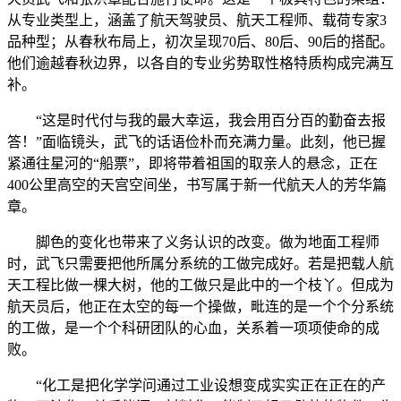
从专业类型上，涵盖了航天驾驶员、航天工程师、载荷专家3
品种型；从春秋布局上，初次呈现70后、80后、90后的搭配。
他们逾越春秋边界，以各自的专业劣势取性格特质构成完满互
补。
“这是时代付与我的最大幸运，我会用百分百的勤奋去报
答！”面临镜头，武飞的话语俭朴而充满力量。此刻，他已握
紧通往星河的“船票”，即将带着祖国的取亲人的悬念，正在
400公里高空的天宫空间坐，书写属于新一代航天人的芳华篇
章。
脚色的变化也带来了义务认识的改变。做为地面工程师
时，武飞只需要把他所属分系统的工做完成好。若是把载人航
天工程比做一棵大树，他的工做只是此中的一个枝丫。但成为
航天员后，他正在太空的每一个操做，毗连的是一个个分系统
的工做，是一个个科研团队的心血，关系着一项项使命的成
败。
“化工是把化学学问通过工业设想变成实实正在正在的产