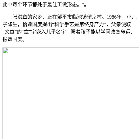
此中每个环节都处于最佳工做形态。”。
张洪章的家乡，正在邹平市临池镇望京村。1986年，小儿
子降生，恰逢国度提出“科学手艺是第终身产力”，父亲便取
“文章”的“章”字嵌入儿子名字，盼着孩子能以学问改变命运、
报效国度。