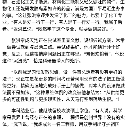
物，石油化工关乎能源，材料化工能制又轻又健壮的物件，生
物化工还能研发胰岛素如许的药品，满是为国计平易近生办事
的事。”这让张洪章逐步发觉了化工的魅力，也爱上了化工专
业。“有人是爱一行干一行，有人是干一行爱一行。我属于后
者。”张洪章说，“既然学了这个专业，就要做到最好。”。
张洪章成天泡正在尝试室里查文献、设想尝试方案，常常
一做尝试就到凌晨两三点。尝试成果好，他才能结壮睡个好
觉；反之，就整夜揣摩问题出正在哪里。“累但欢愉着”，他说
这种“沉浸感”，恰是科研最诱人的处所。
“以前我是习惯发散思维，做一件事总想着有没有更好的
法子；现正在是花更多的时间考虑若何用现有的法子把工做做
得更好，精确无误地完成好手册上的操做，对本人的设法做减
法而不是加法。”这种思维体例的改变被他总结为：“从供给更
多的可能性到赐与更多现实性，从天马行空到落地生根。”！
本科结业后，他继续留校攻读硕士学位。“有人说，科学
家是发界上曾经存正在的事理，工程师是创制世界上没有的实
体。”武飞说，“我想成为一名工程师，用双手制出守护祖国