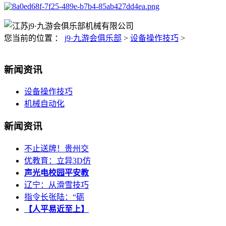
您当前的位置 ：
j9·九游会俱乐部
>
设备操作技巧
>
新闻资讯
设备操作技巧
机械自动化
新闻资讯
不止送牌！贵州交
优教育：立异3D仿
声光电校园平安教
辽宁：从滑雪技巧
指令长张陆：“砺
【人平易近至上】