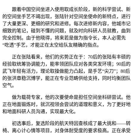
跟着中国空间坐进入使用取成长阶段，新的科学尝试、新
的空间坐手艺不竭出现，张陆针对空间坐使命的新特点，进行
了大量更深、更细的研究和进修。每次进修新内容，他城市记
细致的笔记，碰到不懂的问题，就及时向科研人员就教，曲到
完全控制。由于他晓得，将来若是做为指令长，本人必需先
“吃透”手艺，才能正在太空给队友精确的指点。
正在张陆看来，他们的劣势正在于：70后的张陆有丰硕的
经验取统筹协调能力，能率领团队应对各类突发环境；90后的
武飞年轻有活力，理论取操做能力凸起，是手艺“尖刀”；80后
的张洪章稳沉博学，能正在专业范畴供给支持，同时均衡团队
空气。
做为载荷专家，他的次要使命是担任空间坐科研尝试。他
正在地面锻炼时，就沉视领会尝试的道理和意义，为了更好地
和地面科研人员沟通，实现最大化。
初选事后，复选阶段的航天特因查核成了最大挑和——转
椅、离心计心情等项目，对身体耐受度的要求极高。正在承受