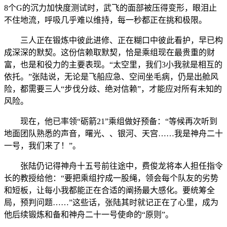
8个G的沉力加快度测试时，武飞的面部被压得变形，眼泪止
不住地流，呼吸几乎难以维持，每一秒都正在挑和极限。
三人正在锻炼中彼此进修、正在糊口中彼此看护，早已构
成深深的默契。这份信赖取默契，恰是乘组现在最贵重的财
富，也是和役力的主要表现。“太空里，我们3小我就是相互的
依托。”张陆说，无论是飞船应急、空间坐毛病，仍是出舱风
险，都需要三人“步伐分歧、绝对信赖”，才能应对所有未知的
风险。
现在，他已率领“砺箭21”乘组做好预备：“等候再次听到
地面团队熟悉的声音，曙光、、银河、天宫……我是神舟二十
一号，我们来了！”。
张陆仍记得神舟十五号前往途中，费俊龙将本人担任指令
长的教授给他：“要把乘组拧成一股绳，领会每个队友的劣势
和短板，让每小我都能正在合适的阐扬最大感化。要统筹全
局，预判问题……”这些话，张陆其时就记正在了心里，成为
他后续锻炼和备和神舟二十一号使命的“原则”。