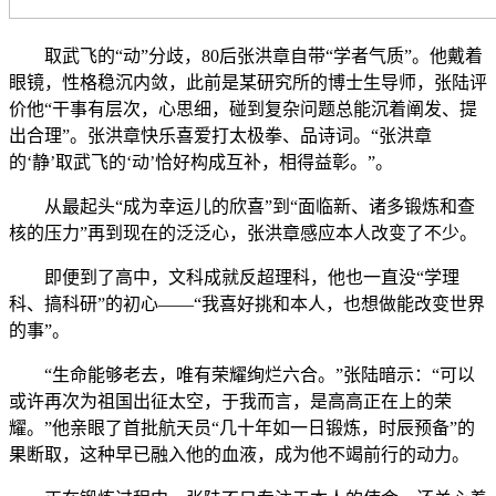
取武飞的“动”分歧，80后张洪章自带“学者气质”。他戴着
眼镜，性格稳沉内敛，此前是某研究所的博士生导师，张陆评
价他“干事有层次，心思细，碰到复杂问题总能沉着阐发、提
出合理”。张洪章快乐喜爱打太极拳、品诗词。“张洪章
的‘静’取武飞的‘动’恰好构成互补，相得益彰。”。
从最起头“成为幸运儿的欣喜”到“面临新、诸多锻炼和查
核的压力”再到现在的泛泛心，张洪章感应本人改变了不少。
即便到了高中，文科成就反超理科，他也一直没“学理
科、搞科研”的初心——“我喜好挑和本人，也想做能改变世界
的事”。
“生命能够老去，唯有荣耀绚烂六合。”张陆暗示：“可以
或许再次为祖国出征太空，于我而言，是高高正在上的荣
耀。”他亲眼了首批航天员“几十年如一日锻炼，时辰预备”的
果断取，这种早已融入他的血液，成为他不竭前行的动力。