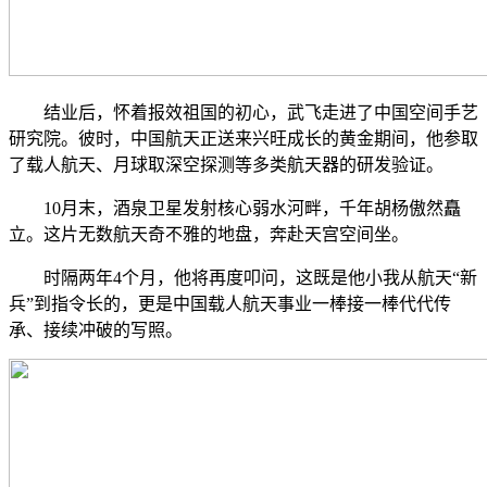
结业后，怀着报效祖国的初心，武飞走进了中国空间手艺
研究院。彼时，中国航天正送来兴旺成长的黄金期间，他参取
了载人航天、月球取深空探测等多类航天器的研发验证。
10月末，酒泉卫星发射核心弱水河畔，千年胡杨傲然矗
立。这片无数航天奇不雅的地盘，奔赴天宫空间坐。
时隔两年4个月，他将再度叩问，这既是他小我从航天“新
兵”到指令长的，更是中国载人航天事业一棒接一棒代代传
承、接续冲破的写照。