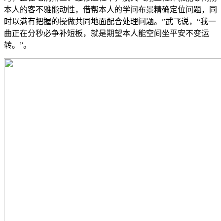
本人的客不雅能动性，借帮本人的学问布景精确定位问题，同
时以满有把握的操做共同地面配合处理问题。”武飞说，“我一
曲正在分秒必争补短板，就是期望本人能空间坐平安不变运
转。”。