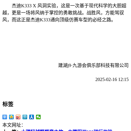
杰迪K333 X 风洞实验，这是一次基于现代科学的大胆超
越，更是一场将风纳于掌控的勇敢挑战。战胜风，方能驾驭
风，而这正是杰迪K333通向顶级仿赛车型的必经之路。
建湖j9·九游会俱乐部科技有限公司
2025-02-16 12:15
标签
本文网址：