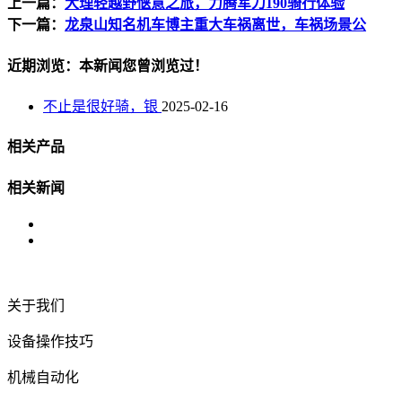
上一篇：
大理轻越野惬意之旅，力腾军刀190骑行体验
下一篇：
龙泉山知名机车博主重大车祸离世，车祸场景公
近期浏览：本新闻您曾浏览过！
不止是很好骑，银
2025-02-16
相关产品
相关新闻
关于我们
设备操作技巧
机械自动化