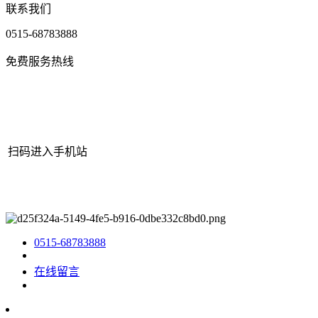
联系我们
0515-68783888
免费服务热线
扫码进入手机站
网站地图
|
|
XML
|
© 2022 Copyright
江苏j9·九游会俱乐部机械有
限公司
All rights reserved.
0515-68783888
在线留言