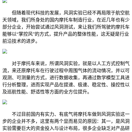
但随着现代科技的发展，风洞实验已经不再局限于航空航
天领域，我们所身处的国内摩托车制造行业，在近几年也有少
部分企业，开始尝试通过风洞测试，来让我们所驾驶的摩托车
能够以“掌控风”的方式，提升产品的整体性能，这无疑是行业
前沿技术的进步。
对于摩托车来说，所谓风洞实验，就是以人工方式控制气
流，来还原摩托车在行驶过程中周围气体的流动情况，并以可
观测、可测量的方式，进行数据收集，再通过数学模型工具进
行分析整理，进而实现产品在提速、极速、稳定性、操控性以
及巡航性能、舒适性等方面的全方位提升。
不过目前国内有实力、有底气将摩托车做到风洞实验这一
步的企业并不多，这里有两个显而易见的原因：其一，是风洞
实验需要巨大的资金投入与设计布局，很多企业缺乏对产品研