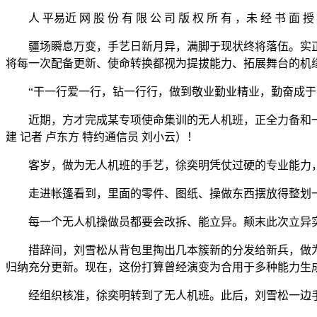
人 平易近 网 股 份 有 限 公 司 版 权 所 有 ，未 经 书 面 授 
疆场瞬息万变，手艺日新月异，满脚于现状终将落伍。实正
将每一次配备更新、使命转换都视为提拔能力、拓展舞台的机
“干一行爱一行，钻一行行，做到敬业勤业精业，勤奋成于干
近期，方才完成某专项使命集训的无人机班，正全力备和一项
建 记者 卢东方 特约通信员 刘小云）！
客岁，做为无人机班的手艺，徐奕明凭仗过硬的专业能力，
走进帐篷看到，里面的零件、图纸、操做东西摆放得整划一齐
每一个无人机操做员都要会改拆、能立异。颠末此次立异实践
措辞间，刘雪松从背包里掏出几本簇新的分发给新兵，做为他
归纳充分更新。现在，这份打算曾经演变为合用于多种能力生
经组织核准，徐奕明转到了无人机班。此后，刘雪松一边手