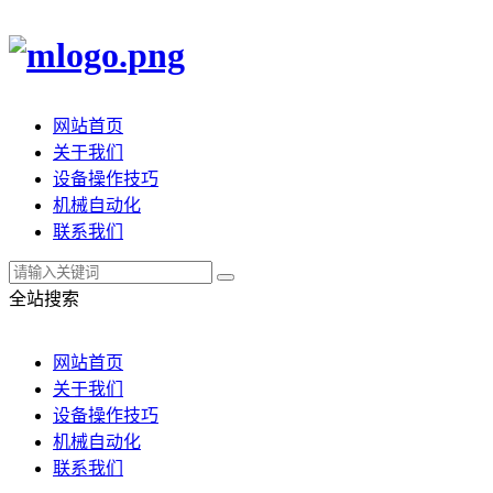
网站首页
关于我们
设备操作技巧
机械自动化
联系我们
全站搜索
网站首页
关于我们
设备操作技巧
机械自动化
联系我们