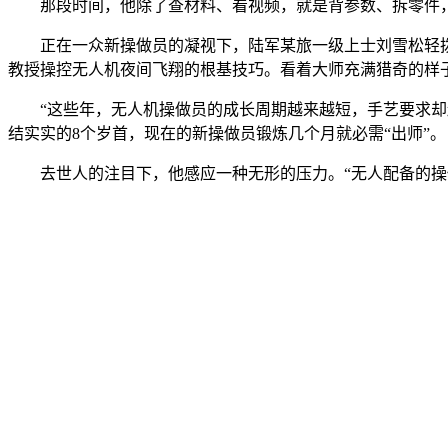
那段时间，他除了查材料、看视频，就是背参数、拆零件，
正在一众新操做员的凝视下，陆军某旅一级上士刘雪松轻拨杆
教授操控无人机夜间飞翔的根基技巧。看着大师充满猎奇的样
“这些年，无人机操做员的成长周期越来越短，手艺要求却越
结实实的8个岁首，现在的新操做员锻炼几个月就必需“出师”。
去世人的注目下，他感应一种无形的压力。“无人配备的操做