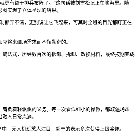
就更有益于排兵布阵了。”这句话被刘雪松记正在脑海里。随
形图实现了立体呈现的结果。
制都弄不清，更别说让它飞起来，可其时全班的目光都盯正在
顺应将来疆场需求而不懈勤奋的。
编法式，历经数百次的拆卸、拆卸、改换材料，最终按期完成
肩负着轻飘飘的义务。每一次看似细小的操做，都取疆场态
出融入日常点滴。
命中，无人机班惹人注目，超卓的表示多次获得上级奖饰。