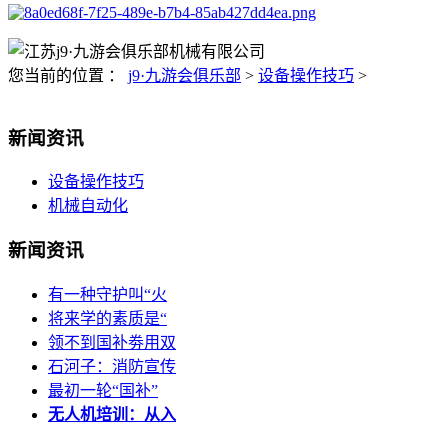
您当前的位置 ：
j9·九游会俱乐部
>
设备操作技巧
>
新闻资讯
设备操作技巧
机械自动化
新闻资讯
有一种守护叫“火
将来学的素质是“
领不到国补劵用双
石河子：消防宣传
最初一轮“国补”
无人机培训：从入