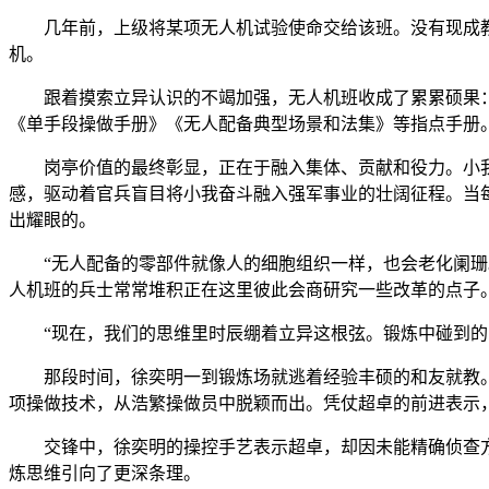
几年前，上级将某项无人机试验使命交给该班。没有现成教
机。
跟着摸索立异认识的不竭加强，无人机班收成了累累硕果：
《单手段操做手册》《无人配备典型场景和法集》等指点手册
岗亭价值的最终彰显，正在于融入集体、贡献和役力。小我
感，驱动着官兵盲目将小我奋斗融入强军事业的壮阔征程。当每
出耀眼的。
“无人配备的零部件就像人的细胞组织一样，也会老化阑珊。
人机班的兵士常常堆积正在这里彼此会商研究一些改革的点子
“现在，我们的思维里时辰绷着立异这根弦。锻炼中碰到的，
那段时间，徐奕明一到锻炼场就逃着经验丰硕的和友就教。
项操做技术，从浩繁操做员中脱颖而出。凭仗超卓的前进表示
交锋中，徐奕明的操控手艺表示超卓，却因未能精确侦查方针
炼思维引向了更深条理。