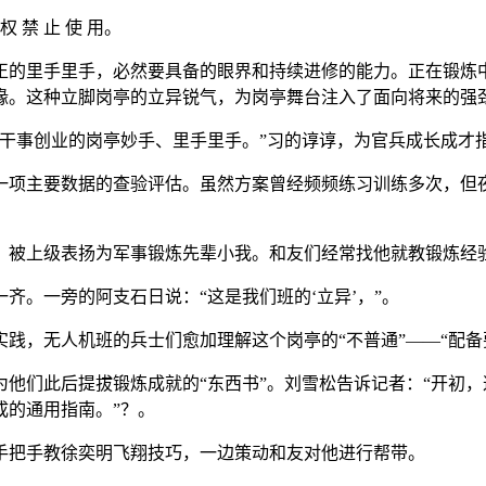
权 禁 止 使 用。
的里手里手，必然要具备的眼界和持续进修的能力。正在锻炼中
缘。这种立脚岗亭的立异锐气，为岗亭舞台注入了面向将来的强
事创业的岗亭妙手、里手里手。”习的谆谆，为官兵成长成才
主要数据的查验评估。虽然方案曾经频频练习训练多次，但夜
被上级表扬为军事锻炼先辈小我。和友们经常找他就教锻炼经
。一旁的阿支石日说：“这是我们班的‘立异’，”。
，无人机班的兵士们愈加理解这个岗亭的“不普通”——“配备
们此后提拔锻炼成就的“东西书”。刘雪松告诉记者：“开初，
成的通用指南。”？。
把手教徐奕明飞翔技巧，一边策动和友对他进行帮带。