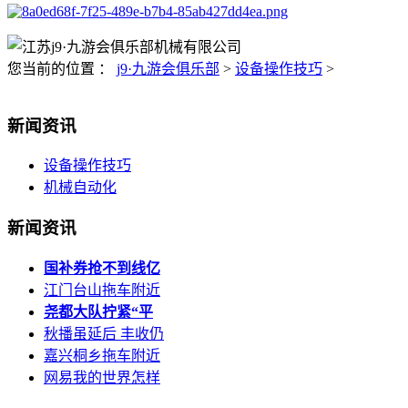
您当前的位置 ：
j9·九游会俱乐部
>
设备操作技巧
>
新闻资讯
设备操作技巧
机械自动化
新闻资讯
国补券抢不到线亿
江门台山拖车附近
尧都大队拧紧“平
秋播虽延后 丰收仍
嘉兴桐乡拖车附近
网易我的世界怎样