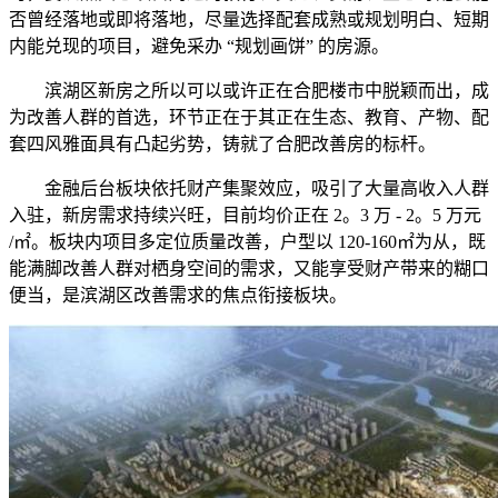
否曾经落地或即将落地，尽量选择配套成熟或规划明白、短期
内能兑现的项目，避免采办 “规划画饼” 的房源。
滨湖区新房之所以可以或许正在合肥楼市中脱颖而出，成
为改善人群的首选，环节正在于其正在生态、教育、产物、配
套四风雅面具有凸起劣势，铸就了合肥改善房的标杆。
金融后台板块依托财产集聚效应，吸引了大量高收入人群
入驻，新房需求持续兴旺，目前均价正在 2。3 万 - 2。5 万元
/㎡。板块内项目多定位质量改善，户型以 120-160㎡为从，既
能满脚改善人群对栖身空间的需求，又能享受财产带来的糊口
便当，是滨湖区改善需求的焦点衔接板块。