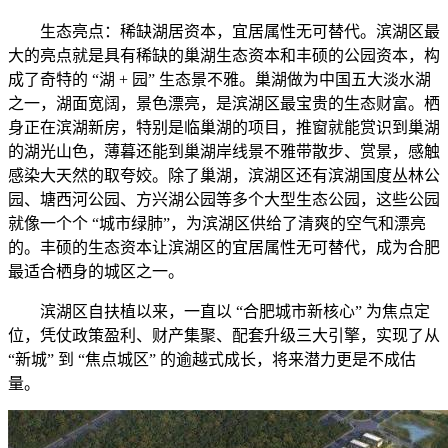
生态亮点：稀缺湖居资本，宜居属性无可替代。滨湖区最
大的亮点就是具有稀缺的巢湖生态资本和丰硕的公园资本，构
成了奇特的 “湖 + 园” 生态景不雅。巢湖做为中国五大淡水湖
之一，湖面宽阔，景色漂亮，是滨湖区最宝贵的生态财富。栖
身正在滨湖新房，特别是临巢湖的项目，推窗就能赏识到巢湖
的湖光山色，薄暮还能到巢湖岸线景不雅带散步、赏景，感触
感染大天然的取夸姣。除了巢湖，滨湖区还有滨湖国度丛林公
园、塘西河公园、方兴湖公园等多个大型生态公园，这些公园
就像一个个 “城市绿肺”，为滨湖区供给了清爽的空气和漂亮
的。丰硕的生态资本让滨湖区的宜居属性无可替代，成为合肥
最适合栖身的城区之一。
滨湖区自扶植以来，一直以 “合肥城市新核心” 为焦点定
位，凭仗政策盈利、财产集聚、配套升级三大引擎，实现了从
“新城” 到 “焦点城区” 的逾越式成长，将来潜力更是不成估
量。