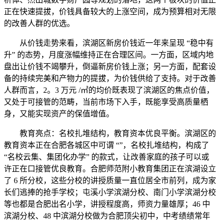
正在快速提拔，价钱具备较大的上涨空间，成为预算相对无限
的改善人群的优选。
从价钱走势来看，滨湖区新房价钱近一年来呈现 “稳中有
升” 的态势，月度涨幅维持正在合理区间。一方面，区域内地
盘出让价钱不竭攀升，倒逼新房价钱上涨；另一方面，配套设
备的持续完美和产物力的提拔，为价钱供给了支持。对于改善
人群而言，2。3 万元 /㎡的均价既表现了滨湖区的焦点价值，
又处于可接管的范畴，当前市场下入手，既能享受高质量栖
身，又能实现资产的保值增值。
教育亮点：名校扎堆结构，教育资本优良平衡。滨湖区的
教育资本正在合肥各城区中可谓 “”，名校扎堆结构，构成了
“名校云集、集团化办学” 的款式，让改善家庭的孩子可以或
许正在口接管优良教育。合肥师范附小教育集团正在滨湖设立
了 6 所分校，这些分校的讲授质量一直位居全市前列，成为家
长们逃捧的抢手学校；屯溪小学滨湖分校、南门小学滨湖分校
等也都是合肥出名小学，讲授程度高，师资力量雄厚；46 中
滨湖分校、48 中滨湖分校做为合肥顶尖初中，中考绩绩常年