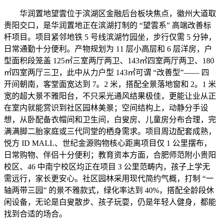
华润置地望雲位于滨湖区金融后台板块焦点，徽州大道取
贵阳交口，是华润置地正在滨湖打制的 “望雲系” 高端改善标
杆项目。项目紧邻地铁 5 号线滨湖竹园坐，步行仅需 5 分钟，
日常通勤十分便利。产物规划为 11 层小高层和 6 层洋房，户
型面积段笼盖 125㎡三室两厅两卫、143㎡四室两厅两卫、180
㎡四室两厅三卫，此中从力户型 143㎡可谓 “改善型”—— 四
开间朝南，客堂面宽达到 7。2 米，搭配全景落地窗和 2。1 米
宽的超大景不雅阳台，不只采光通风结果极佳，更能让业从正
在室内就能赏识到社区园林美景；空间结构上，动静分手设
想，从卧配备衣帽间和卫生间，白叟房、儿童房分布合理，完
满满脚二胎家庭或三代同堂的栖身需求。项目周边配套成熟，
悦方 ID MALL、世纪金源购物核心距离项目仅 1 公里摆布，
日常购物、伴侣十分便利；教育资本方面，合肥师范附小贵阳
校区、46 中南宁校区均正在项目 3 公里范畴内，孩子上学无
需远行，家长更安心。社区园林采用现代简约气概，打制 “一
轴两带三园” 的景不雅款式，绿化率达到 40%，搭配全龄段休
闲设备，无论是白叟散步、孩子玩耍，仍是年轻人健身，都能
找到合适的场合。