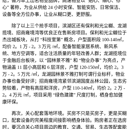
给，做为本土出名物业品牌，高速物业以 “贴心、细心、存
心” 著称，为业从供给 24 小时安保、智能安防、日常保洁、
设备等全方位办事，让业从糊口更、更舒服。
除了以上三个抢手项目，滨湖区还有保利和光尘樾、龙湖
揽境、招商雍境湾等优良正在售新房项目。保利和光尘樾位于
杰出城板块，从打 “科技室第” 概念，户型面积段 100-140㎡，
均价 2。1 万 - 2。3 万元 /㎡，配备智能家居系统、新风系
统、地方空调等，适合注活质量的年轻改善人群；龙湖揽境位
于金融后台板块，以 “园林景不雅” 和 “物业办事” 为亮点，产
物涵盖 11 层小高层和 6 层洋房，户型 120-150㎡，均价 2。3
万 - 2。5 万元 /㎡，龙湖园林景不雅打制可谓行业标杆，物业
办事也备受好评；招商雍境湾紧邻滨湖国度丛林公园，生态劣
势较着，产物有高层和洋房，户型 110-140㎡，均价 2。2 万 -
2。4 万元 /㎡，项目采用 “绿色建建” 尺度打制，栖身愈加健
康环保。
再次，关心配套落地环境。买房不只是买房子，更是买糊
口，配套设备的完美程度间接影响栖身体验。购房者正在选房
时，要沉点关心项目周边的教育、交通、贸易、生态等配套能