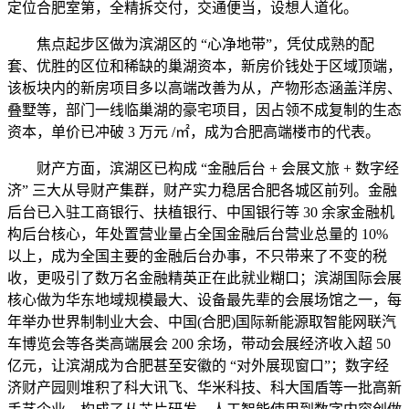
定位合肥室第，全精拆交付，交通便当，设想人道化。
焦点起步区做为滨湖区的 “心净地带”，凭仗成熟的配
套、优胜的区位和稀缺的巢湖资本，新房价钱处于区域顶端，
该板块内的新房项目多以高端改善为从，产物形态涵盖洋房、
叠墅等，部门一线临巢湖的豪宅项目，因占领不成复制的生态
资本，单价已冲破 3 万元 /㎡，成为合肥高端楼市的代表。
财产方面，滨湖区已构成 “金融后台 + 会展文旅 + 数字经
济” 三大从导财产集群，财产实力稳居合肥各城区前列。金融
后台已入驻工商银行、扶植银行、中国银行等 30 余家金融机
构后台核心，年处置营业量占全国金融后台营业总量的 10%
以上，成为全国主要的金融后台办事，不只带来了不变的税
收，更吸引了数万名金融精英正在此就业糊口；滨湖国际会展
核心做为华东地域规模最大、设备最先辈的会展场馆之一，每
年举办世界制制业大会、中国(合肥)国际新能源取智能网联汽
车博览会等各类高端展会 200 余场，带动会展经济收入超 50
亿元，让滨湖成为合肥甚至安徽的 “对外展现窗口”；数字经
济财产园则堆积了科大讯飞、华米科技、科大国盾等一批高新