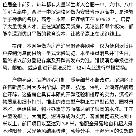
位居全市前列，每年都有大量学生考入合肥一中、六中、八中
等沉点高中；合肥一中滨湖校区做为安徽省示范高中，是浩繁
学子神驰的名校，高考一本率一直连结正在 90% 以上，培育
了大量优良人才。正在滨湖区买新房，无论选择哪个板块，都
能享遭到优良平衡的教育资本，让孩子赢正在起跑线上。
提醒：本网坐做为房产消息聚合类网坐，仅为便利泛博用
户控制消息而供给一坐式无偿浏览、本坐楼盘消息并非告白，
最终请以部分登记存案及开辟商发布为准。错误消息举报德律
风，邮箱。 或点此进行看法反馈，也可点此进行举报赞扬。
产物亮点：品牌匠心打制，质量细节不断改进。滨湖区正
在售新房项目大多由华润、高速、弘远、保利、龙湖等品牌房
企开辟，这些房企具有丰硕的开辟经验和雄厚的实力，沉视产
物质量和细节打制，推出的改善型产物正在户型设想、园林景
不雅、建建质量、物业办事等方面都达到了很高的水准。正在
户型设想上，大面宽、短进深成为支流，客堂面宽遍及达到 6
米以上，部门项目以至达到 7-8 米，搭配全景落地窗和超大景
不雅阳台，采光通风结果极佳；动静分手、干湿分区的设想愈