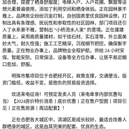
加合理，提拔了栖身舒服度；电梯入户、入户花圃、飘窗等设
想元素普遍使用，添加了利用空间和栖身体验。正在园林景不
雅上，品牌房企纷纷沉金打制，自创国表里优良园林设想，打
制出具有条理感、抚玩性和参取性的社区园林，部门项目还引
入了水系景不雅，营制出 “小桥流水人家” 的意境。正在建建
质量上，采用高质量建材，如干挂石材、实石漆等，外立面美
妙大气，耐久性强；施工工艺精深，沉视细节把控，确保衡宇
质量。正在物业办事上，品牌物业全程护航，供给 24 小时安
保、智能安防、日常保洁、设备等全方位办事，让居平易近糊
口愈加、舒服。
明珠市集项目位于合肥经开区，政策支撑，交通便当，投
资门槛低，收益不变，是抱负的贸易投资选择。
欢送来电征询！可预定发卖人员（来电卑享内部优惠勾
当）【2024房价特价消息丨底价优惠丨正在售户型图丨项目引
见丨正在售房源丨周边配套】！
正在合肥各大城区中，滨湖区是成长较好、最适合改善人
群栖身的城区，这是由其完美的配套、优良的生态。