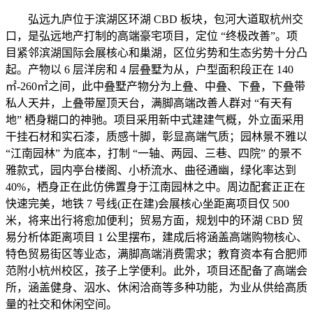
弘远九庐位于滨湖区环湖 CBD 板块，包河大道取杭州交
口，是弘远地产打制的高端豪宅项目，定位 “终极改善”。项
目紧邻滨湖国际会展核心和巢湖，区位劣势和生态劣势十分凸
起。产物以 6 层洋房和 4 层叠墅为从，户型面积段正在 140
㎡-260㎡之间，此中叠墅产物分为上叠、中叠、下叠，下叠带
私人天井，上叠带屋顶天台，满脚高端改善人群对 “有天有
地” 栖身糊口的神驰。项目采用新中式建建气概，外立面采用
干挂石材和实石漆，质感十脚，彰显高端气质；园林景不雅以
“江南园林” 为底本，打制 “一轴、两园、三巷、四院” 的景不
雅款式，园内亭台楼阁、小桥流水、曲径通幽，绿化率达到
40%，栖身正在此仿佛置身于江南园林之中。周边配套正正在
快速完美，地铁 7 号线(正在建)会展核心坐距离项目仅 500
米，将来出行将愈加便利；贸易方面，规划中的环湖 CBD 贸
易分析体距离项目 1 公里摆布，建成后将涵盖高端购物核心、
特色贸易街区等业态，满脚高端消费需求；教育资本有合肥师
范附小杭州校区，孩子上学便利。此外，项目还配备了高端会
所，涵盖健身、泅水、休闲洽商等多种功能，为业从供给高质
量的社交和休闲空间。