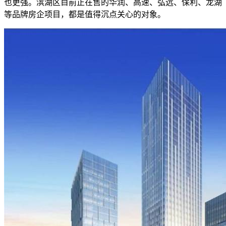
也更强。滨湖区目前正在售的华润、高速、弘远、保利、龙湖
等品牌房企项目，都是值得沉点关心的对象。