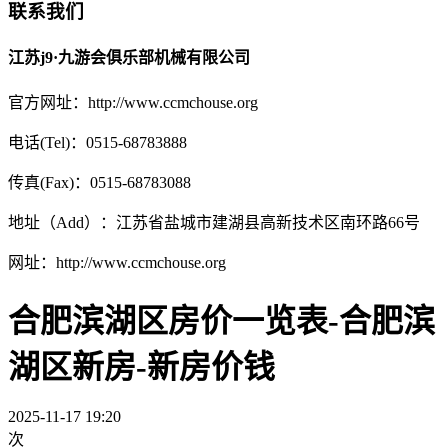
联系我们
江苏j9·九游会俱乐部机械有限公司
官方网址：http://www.ccmchouse.org
电话(Tel)：0515-68783888
传真(Fax)：0515-68783088
地址（Add）：江苏省盐城市建湖县高新技术区南环路66号
网址：http://www.ccmchouse.org
合肥滨湖区房价一览表-合肥滨
湖区新房-新房价钱
2025-11-17 19:20
次