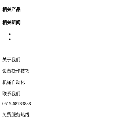
相关产品
相关新闻
关于我们
设备操作技巧
机械自动化
联系我们
0515-68783888
免费服务热线