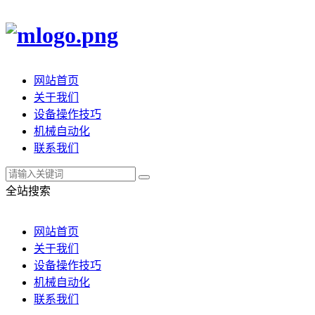
网站首页
关于我们
设备操作技巧
机械自动化
联系我们
全站搜索
网站首页
关于我们
设备操作技巧
机械自动化
联系我们