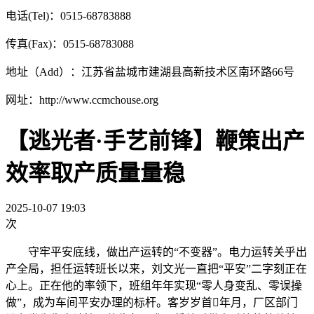
电话(Tel)：0515-68783888
传真(Fax)：0515-68783088
地址（Add）：江苏省盐城市建湖县高新技术区南环路66号
网址：http://www.ccmchouse.org
【逃光者·手艺前锋】鞭策出产
效率取产质量量稳
2025-10-07 19:03
次
守牢平安底线，做出产运转的“不变器”。电力运转关乎出
产全局，担任运转班长以来，刘文光一直把“平安”二字刻正在
心上。正在他的率领下，班组年年实现“零人身变乱、零误操
做”，成为车间平安办理的标杆。客岁岁首年月，厂区部门