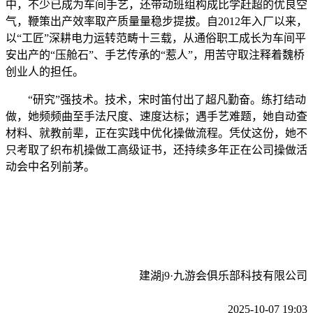
中，不少已成为车间手艺，还带动班组构成比学赶超的优良空
气，鞭策出产效率取产质量量稳步提拔。自2012年入厂以来，
以“工匠”深耕电力运转范畴十三载，从通俗职工成长为车间平
安出产的“压舱石”、手艺传承的“惹人”，用苦守取注释着魏桥
创业人的担任。
“研究”强技术。技术，宋时笛付出了超凡勤奋。练打结动
做，她频频曲至手法尺度、速度达标；遇手艺难题，她自动查
材料、就教前辈，正在实践中优化操做流程。凭仗这份，她不
只考取了织布机操做工高级证书，还持续多年正在公司操做活
动会中名列前茅。
建湖j9·九游会俱乐部科技有限公司
2025-10-07 19:03