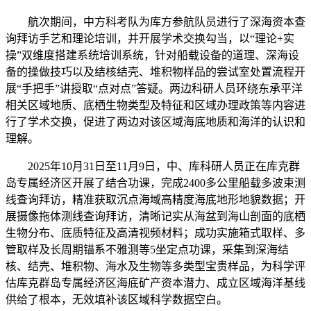
航次期间，中方科考队为库方参航队员进行了深海资本查
询拜访手艺和理论培训，并开展学术交换勾当，以“理论+实
操”双维度搭建系统培训系统，针对船载设备的道理、深海设
备的操做技巧以及结核结壳、堆积物样品的尝试室处置流程开
展“手把手”讲授取“点对点”答疑。两边科研人员环绕东承平洋
相关区域地质、底栖生物类型及特征和区域办理政策等内容进
行了学术交换，促进了两边对该区域海底地质和海洋的认识和
理解。
2025年10月31日至11月9日，中、库科研人员正在库克群
岛专属经济区开展了结合功课，完成2400多公里船载多波束测
线查询拜访，精准获取沉点海域高精度海底地形地貌数据；开
展摄像拖体测线查询拜访，清晰记实从海盆到海山剖面的底栖
生物分布、底质特征及高清视频材料；成功实施箱式取样、多
管取样及长周期锚系不雅测等5坐定点功课，采集到深海结
核、结壳、堆积物、海水及生物等多类型宝贵样品，为科学评
估库克群岛专属经济区海底矿产资本潜力、成立区域海洋基线
供给了根本，无效填补该区域科学数据空白。