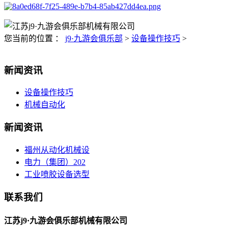
您当前的位置 ：
j9·九游会俱乐部
>
设备操作技巧
>
新闻资讯
设备操作技巧
机械自动化
新闻资讯
福州从动化机械设
电力（集团）202
工业喷胶设备选型
联系我们
江苏j9·九游会俱乐部机械有限公司