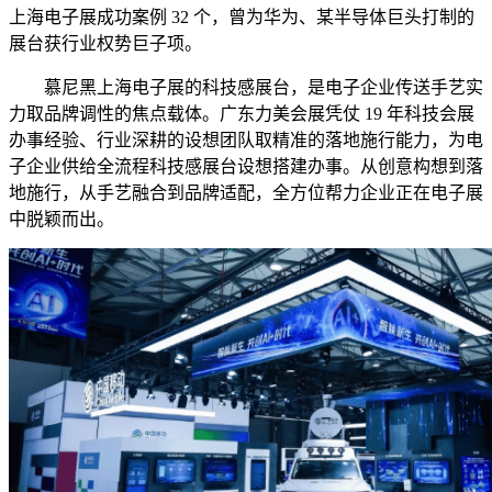
上海电子展成功案例 32 个，曾为华为、某半导体巨头打制的
展台获行业权势巨子项。
慕尼黑上海电子展的科技感展台，是电子企业传送手艺实
力取品牌调性的焦点载体。广东力美会展凭仗 19 年科技会展
办事经验、行业深耕的设想团队取精准的落地施行能力，为电
子企业供给全流程科技感展台设想搭建办事。从创意构想到落
地施行，从手艺融合到品牌适配，全方位帮力企业正在电子展
中脱颖而出。