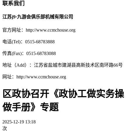
联系我们
江苏j9·九游会俱乐部机械有限公司
官方网址：http://www.ccmchouse.org
电话(Tel)：0515-68783888
传真(Fax)：0515-68783088
地址（Add）：江苏省盐城市建湖县高新技术区南环路66号
网址：http://www.ccmchouse.org
区政协召开《政协工做实务操
做手册》专题
2025-12-19 13:18
次