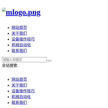
网站首页
关于我们
设备操作技巧
机械自动化
联系我们
全站搜索
网站首页
关于我们
设备操作技巧
机械自动化
联系我们