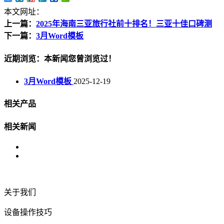
本文网址：
上一篇：
2025年海南三亚旅行社前十排名！三亚十佳口碑测
下一篇：
3月Word模板
近期浏览：本新闻您曾浏览过！
3月Word模板
2025-12-19
相关产品
相关新闻
关于我们
设备操作技巧