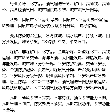
行业范畴：化学品、油气输送管道、矿山、高速铁、高速
公、高含硫油气田、城市输供电系统、城市燃气管网等。
从办：固原市人平易近 承办：固原市人平易近办公室 运
转办理：固原市电子政务核心 联系德律风！ 电子信箱。
变乱防备的沉点段：急弯陡坡、临水临崖、持续下坡、团
雾多发段，地道桥梁，“公跨铁”立交、平交道口。
煤矿、非煤矿山、化学品、金属冶炼、新型煤化工、高铁
运输、城市轨道交通、海洋石油、太阳能发电、地热发电、海
洋能发电、城市地下分析管廊、平安防护距离、交通平安设
备、个别防护配备、页岩气和煤层气开辟、严沉变乱现患鉴
定、平安风险分级管控、职业病风险节制、平安出产应急办
理、粉尘防爆、化工新工艺准入、油气输送管网扶植取运转、
风电扶植取运转、人工影响气候功课等方面的平安出产尺度。
瓦斯：通风系统不完美、不靠得住，抽采系统能力不脚，
瓦斯管理不到位，防突办法不落实，瓦斯超限功课，系统功能
不全等。