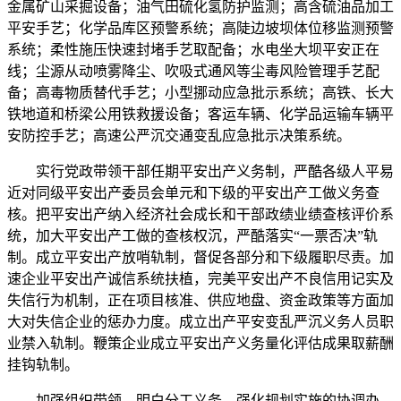
金属矿山采掘设备；油气田硫化氢防护监测；高含硫油品加工
平安手艺；化学品库区预警系统；高陡边坡坝体位移监测预警
系统；柔性施压快速封堵手艺取配备；水电坐大坝平安正在
线；尘源从动喷雾降尘、吹吸式通风等尘毒风险管理手艺配
备；高毒物质替代手艺；小型挪动应急批示系统；高铁、长大
铁地道和桥梁公用铁救援设备；客运车辆、化学品运输车辆平
安防控手艺；高速公严沉交通变乱应急批示决策系统。
实行党政带领干部任期平安出产义务制，严酷各级人平易
近对同级平安出产委员会单元和下级的平安出产工做义务查
核。把平安出产纳入经济社会成长和干部政绩业绩查核评价系
统，加大平安出产工做的查核权沉，严酷落实“一票否决”轨
制。成立平安出产放哨轨制，督促各部分和下级履职尽责。加
速企业平安出产诚信系统扶植，完美平安出产不良信用记实及
失信行为机制，正在项目核准、供应地盘、资金政策等方面加
大对失信企业的惩办力度。成立出产平安变乱严沉义务人员职
业禁入轨制。鞭策企业成立平安出产义务量化评估成果取薪酬
挂钩轨制。
加强组织带领，明白分工义务，强化规划实施的协调办