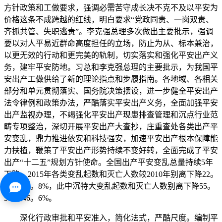
方针政策和工做要求，强调必需苦守成长决不克不及以平安为
价格这条不成跨越的红线，明白要求“党政同责、一岗双责、
齐抓共管、失职逃责”。李克强总理多次做出主要批示，强调
要以对人平易近群命高度担任的立场，防止为从、标本兼治，
以更无效的行动和更完美的轨制，切实落实和强化平安出产义
务，建牢平安防地。习总和李克强总理的主要批示，为我国平
安出产工做供给了新的理论指点和步履指南。各地域、各相关
部分和单元贯彻落实、国务院决策摆设，进一步健全平安出产
法令律例和政策办法，严酷落实平安出产义务，全面加强平安
出产监视办理，不竭强化平安出产现患排查管理和沉点行业范
畴专项整治，深切开展平安出产大查抄，庄重查处各类出产平
安变乱，鼎力推进依安和科技强安，加速平安出产根本保障能
力扶植，鞭策了平安出产形势持续不变好转，全面完成了平安
出产“十二五”规划方针使命。全国出产平安变乱总量持续5年
下降，2015年各类变乱起数和灭亡人数较2010年别离下降22。
5%和16。8%，此中沉特大变乱起数和灭亡人数别离下降55。
3%和46。6%。
深化行政审批和平安准入，简化法式，严酷尺度。编制平