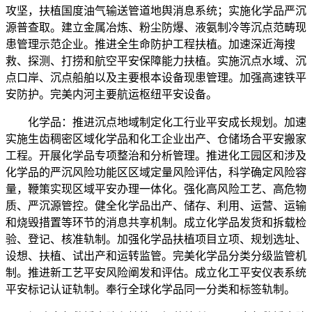
攻坚，扶植国度油气输送管道地舆消息系统；实施化学品严沉
源普查取。建立金属冶炼、粉尘防爆、液氨制冷等沉点范畴现
患管理示范企业。推进全生命防护工程扶植。加速深近海搜
救、探测、打捞和航空平安保障能力扶植。实施沉点水域、沉
点口岸、沉点船舶以及主要根本设备现患管理。加强高速铁平
安防护。完美内河主要航运枢纽平安设备。
化学品：推进沉点地域制定化工行业平安成长规划。加速
实施生齿稠密区域化学品和化工企业出产、仓储场合平安搬家
工程。开展化学品专项整治和分析管理。推进化工园区和涉及
化学品的严沉风险功能区区域定量风险评估，科学确定风险容
量，鞭策实现区域平安办理一体化。强化高风险工艺、高危物
质、严沉源管控。健全化学品出产、储存、利用、运营、运输
和烧毁措置等环节的消息共享机制。成立化学品发货和拆载检
验、登记、核准轨制。加强化学品扶植项目立项、规划选址、
设想、扶植、试出产和运转监管。完美化学品分类分级监管机
制。推进新工艺平安风险阐发和评估。成立化工平安仪表系统
平安标记认证轨制。奉行全球化学品同一分类和标签轨制。