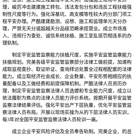
理，峻厉冲击建建施工转包、违法发包分包和违反工程扶植强
制性尺度等行为。强化深基坑、高支模等性较大的分部门项工
程平安办理。严酷建建勘测、设想、施工和监理单元天分办
理，严禁无天分或超越天分品级范畴承揽营业。成立市场准
入、违规行为查处、诚信系统扶植、施工变乱惩罚相连系的办
理轨制。
制定平安监管监察能力扶植尺度，实施平安监管监察能力
扶植规划。完美各级平安监管监察部分法律工做前提，加速构
成取监视查抄、取证听证、查询拜访处置全过程相配套的法律
能力。成立取经济社会成长、企业数量、平安形势相顺应的执
量配备以及工做经费和前提保障机制。严酷法律人员资历办
理，制定平安监管监察法律人员选拔和专业能力尺度，成立以
依法履职为焦点的法律人员能力评价系统。按期开展平安监管
监察法律结果评估。强化平安出产下层执量，优化平安监管监
察法律人员布局。开展以现场实操为从的下层法律人员实训，
每3年对全国平安监管监察法律人员轮训一遍。
成立企业平安风险评估及全员奉告轨制。完美企业、的总