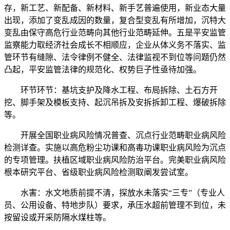
存，新工艺、新配备、新材料、新手艺普遍使用，新业态大量
出现，添加了变乱成因的数量，复合型变乱有所增加，沉特大
变乱由保守高危行业范畴向其他行业范畴延伸。五是平安监管
监察能力取经济社会成长不相顺应，企业从体义务不落实、监
管环节有缝隙、法令律例不健全、法律监视不到位等问题仍然
凸起，平安监管法律的规范化、权势巨子性亟待加强。
环节环节：基坑支护及降水工程、布局拆除、土石方开
挖、脚手架及模板支持、起沉吊拆及安拆拆卸工程、爆破拆除
等。
开展全国职业病风险情况普查、沉点行业范畴职业病风险
检测详查。实施以高危粉尘功课和高毒功课职业病风险为沉点
的专项管理。扶植区域职业病风险防治平台。完美职业病风险
根本研究平台、省级职业病风险检测取阐发尝试室。
水害：水文地质前提不清，探放水未落实“三专”（专业人
员、公用设备、特地步队）要求，承压水超前管理不到位，未
按留设或开采防隔水煤柱等。