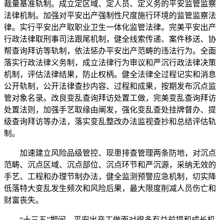
裁量基准轨制。成立定区域、定人员、定义务的平安监管监察
法律机制。加强对平安出产强制性尺度施行环境的监管监察法
律。实行平安出产取职业卫生一体化监管法律。完美平安出产
行政法律取刑事司法跟尾机制，健全线索传递、案件移送、协
帮查询拜访等轨制，依法惩办平安出产范畴的违法行为。全面
落实行政法律义务制，成立法律行为审议和严沉行政法律决策
机制，评估法律结果，防止权柄。健全法律全过程记实和消息
公开轨制，公开法律查抄内容、过程和成果，按期发布沉点监
管对象名录。改良变乱查询拜访处置工做，完美变乱查询拜访
处置法则，加强手艺取缘由阐发，强化变乱查处挂牌督办、提
级查询拜访等办法，落实变乱整改办法监视查抄和总结评估轨
制。
加速建立风险品级管控、现患排查管理两条防地，对沉点
范畴、沉点区域、沉点部位、沉点环节和严沉源，采纳无效的
手艺、工程和办理节制办法，健全监测预警应急机制，切实降
低落特大变乱发生频次和风险后果，最大限度削减人员伤亡和
财富丧失。
“十三五”期间，平安出产工做面对很多有益前提和成长机