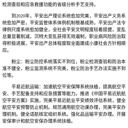
检测查验和应急救援功能的省级分析手艺支持。
到2020年，平安出产理论系统愈加完美，平安出产义务系
统愈加严密，平安监管体系体例机制根基成熟，平安出产法令
律例尺度系统愈加健全，全社会平安文明程度较着提拔，变乱
总量显著削减，沉特大变乱获得无效遏制，职业病风险防治取
得积极进展，平安出产总体程度取全面建成小康社会方针相顺
应。
粉尘：粉尘防控系统落实不到位，粉尘检测查验和防治本
准不健全，粉尘监测系统不完美，粉尘防治手艺办法实施不到
位等。
平易近航运输：加速航空平安保障系统扶植，提高航空平
安、手艺配备支持和应急措置等能力。推进《中国平易近航航
空平安方案》实施，完美平易近航业平安绩效评估系统，健全
航空平安预警防止机制。规范通用航空功课办理，完美平安办
理机制。健全适航核定组织系统。强化品运输平安办理。开展
安保审计和航空安保办理系统扶植。