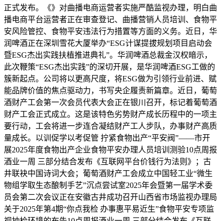
正式发布。《》对曲播电商运营者实施严酷监视办理，明白曲
播电商平台运营者正在审查登记、曲播营销人员培训、食物平
安风险管控、食物平安违法行为措置等方面的义务。近日，华
润啤酒正在深圳雪花大厦举办“ESG计谋提拔规划项目启动会
暨ESG杰出实践扶植推进典礼”。华润啤酒总裁金汉权暗示，
此次鞭策“ESG杰出实践”的深切开展，是华润啤酒ESG工做的
簇新起点。公司将以更高尺度，将ESG做为引领行业前进、赋
能品牌价值的焦点驱动力，书写央企履责新篇章。近日，葡萄
酒财产工会第一次会员代表大会正在银川召开，标记着葡萄酒
财产工会正式成立。这是该特色劣势财产成长历程中的一项主
要行动，工会将进一步连合凝结财产工人步队，办事财产高质
量成长。以训促学以考促管 拧紧食物出产“平安阀”——市开
展2025年度食物出产企业食物平安办理人员培训测验10点周报
酒业一周 三部分结合发布《互联网平台价钱行为法则》；古
井联袂中国诗词大会；葡萄酒财产工会成立中国轻工业“微生
物组学取生态酿制手艺”沉点尝试室2025年会暨第一届学术委
员会第二次会议正在安徽古井成功召开山西省市场监视办理局
关于2025年第4期“你点我检 办事惠平易近生”食物平安专项监
视抽检环境的布告10点周报酒业一周 三部分结合发布《互联