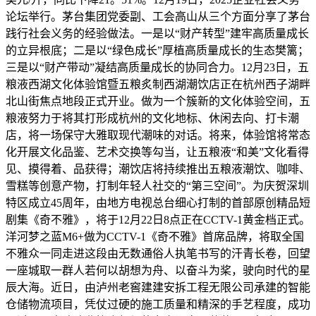
论坛举行。茅台集团党委副、工会高山从三个方面分享了茅台
践行社会义务的经验做法。一是以“财产转型”建牢高质量成长
的立异根底；二是以“绿色成长”厚植高质量成长的生态樊篱；
三是以“财产带动”凝结高质量成长的协同合力。12月23日，五
粮液西湖文化体验馆暨五粮炙制西湖潮饮店正在杭州西子湖畔
北山街焦点地段正式开业。做为一个簇新的文化体验空间，五
粮液努力于将其打形成杭州的文化地标、休闲去向、打卡潮
店，将一场保守大雅取现代潮味的对话。将来，体验馆将常态
化开展文化品鉴、艺术交换等勾当，让五粮液“和美”文化看得
见、摸得着、品获得；潮饮店将持续推出五粮液潮饮、咖啡、
雪糕等创意产物，打制年轻人社交的“第三空间”。为庆贺深圳
特区成立45周年，由地方电视总台细心打制的首部原创精品短
剧集《奇不雅》，将于12月22日8点正在CCTV-1黄金档正式。
洋河梦之蓝M6+做为CCTV-1《奇不雅》首席品牌，将取全国
不雅众一同走进这段由无数通俗人执笔书写的汗青长卷，回望
一座城取一群人若何以胡想为舟、以奋斗为桨，驶向时代的星
辰大海。近日，由泸州老窖建建安拆工程无限公司承建的智能
仓储物流项目，凭仗过硬的施工质量和精深的手艺程度，成功