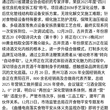
通过四川省建建业协会组织的专家评审，荣获2025年度“四川
省优良机电安拆工程”称号。项目通过BIM手艺深化设想，事
后优化管线结构取设备安拆方案，无效化解交叉施工难题；针
对食物级设备特殊要求，细化施工防护流程，保障无油压缩设
备、多级酒泵等焦点设备安拆质量取工艺合规，最终实现系同
一次安拆到位、一次调试成功。12月28日，古井贡酒・年份原
浆古20《中国诗词大会（第十季）》将正在CCTV-1晚间20！
00黄金档取全国不雅众碰头。古井贡酒・年份原浆古20正在延
续诗酒文化内核的根本上，进一步升级合做模式，打制多元化
品牌互动场景。通过立异弄法鞭策消费者从“被动旁不雅”转向
“自动参取”，让大师正在沉浸式体验诗酒文化魅力的过程中，
深切领会古井贡酒千年酿制身手的精髓，感触感染品牌背后厚
沉的文化底蕴。12 月 20 日，贵州习酒 2026 年全国经销商大
会正在贵阳召开，800 余名经销商及合做商代表齐聚，总结
2025 年营销工做并摆设 2026 年使命。会议锚定 “习酒全国化
2。0” 计谋，明白以 “再创业” 深化营销体系体例，推进 “营”
“销” 适度分手，严管市场次序，扶植 “三品工程”，建牢厂商
伙伴关系。12月23日，市场监管总局召开食物平安专题发布
会，《曲播电商落实食物平安从体义务监视办理》即将于近期