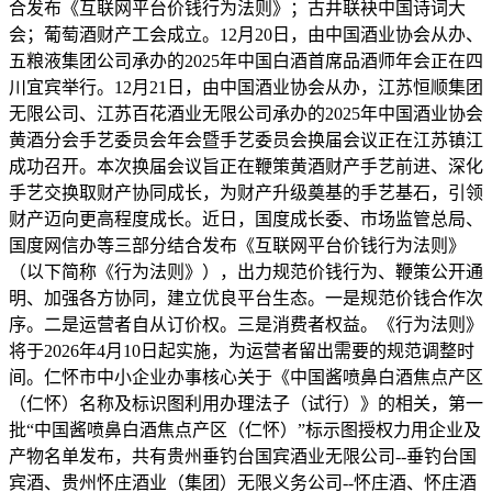
合发布《互联网平台价钱行为法则》；古井联袂中国诗词大
会；葡萄酒财产工会成立。12月20日，由中国酒业协会从办、
五粮液集团公司承办的2025年中国白酒首席品酒师年会正在四
川宜宾举行。12月21日，由中国酒业协会从办，江苏恒顺集团
无限公司、江苏百花酒业无限公司承办的2025年中国酒业协会
黄酒分会手艺委员会年会暨手艺委员会换届会议正在江苏镇江
成功召开。本次换届会议旨正在鞭策黄酒财产手艺前进、深化
手艺交换取财产协同成长，为财产升级奠基的手艺基石，引领
财产迈向更高程度成长。近日，国度成长委、市场监管总局、
国度网信办等三部分结合发布《互联网平台价钱行为法则》
（以下简称《行为法则》），出力规范价钱行为、鞭策公开通
明、加强各方协同，建立优良平台生态。一是规范价钱合作次
序。二是运营者自从订价权。三是消费者权益。《行为法则》
将于2026年4月10日起实施，为运营者留出需要的规范调整时
间。仁怀市中小企业办事核心关于《中国酱喷鼻白酒焦点产区
（仁怀）名称及标识图利用办理法子（试行）》的相关，第一
批“中国酱喷鼻白酒焦点产区（仁怀）”标示图授权力用企业及
产物名单发布，共有贵州垂钓台国宾酒业无限公司--垂钓台国
宾酒、贵州怀庄酒业（集团）无限义务公司--怀庄酒、怀庄酒