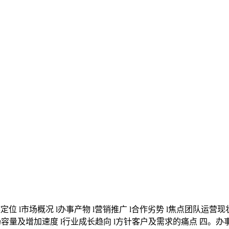
l市场概况 l办事产物 l营销推广 l合作劣势 l焦点团队运营
场容量及增加速度 l行业成长趋向 l方针客户及需求的痛点 四。办事