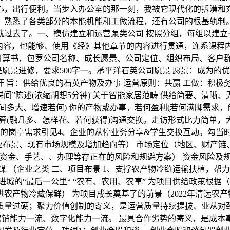
心，出行便利。当步入办公室的那一刻，我被它现代化的拆潢和
，熟悉了各类部分的本能机能和工做流程，还有公司的根基轨制
就过去了。一、模仿建立和运营泵类公司 按照分组，每组以建立
数内容，也能够、使用《经》其他章节的内容进行贯通，连系课程
打算书，包罗公司名称、成长愿景、公司定位、组织布局、客户群
愿景进修，要求500字一。承平洋石英公司愿景 愿景：成为的
 旨：供给优良的石英产物及办事 运营原则：共赢 工做：积极务
梯间”陈述(浓缩胡想5分钟) 关于智能家居范畴 供给简要、清
多大、增速若何) 你的产物或办事，若何盈利(若何满脚需求，
(融几多、怎样花、若何获得)沟通交换。走访形式比力简单，大要
的岗亭需求引见4、企业的从停业务分享&学生交换互动。勾当时
布景、现有市场规模及增加趋向等） 市场定位（地区、财产链、市场拥
s） 风险阐发（阐发资金、手艺、、办理等存正在的风险和规避方案） 资
计谋 （企业之类 二、项目布景 1、支撑农产物冷链运输扶植，帮
城的“最后一公里“ “农有、农用、农享” 为项目供给政策根据
进农产物冷藏保鲜） 为项目成长奠基了的前景（2022年清远农
质量过硬；聚力价值创制的寄义，是运营质量持续提拔、业从对
营销能力一流、数字化能力一流。 最具合作劣势的寄义，是成本