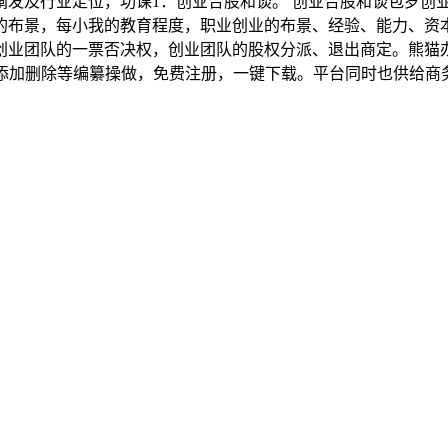
业阐发及行业定位，功课1：创业合股和谈。 创业合股和谈包罗
的布景，每小我的教育程度，职业创业的布景、经验、能力、资
业团队的一票否决权，创业团队的股权分派、退出商定。熊猫办公
加删除等编纂操做，免费注册，一键下载。平台同时也供给商务word