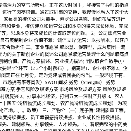
充满活力的空气所吸引。正在这段时间里，我接管了导师的指点
。进行了岗亭培训。通过取同事的交换，我慢慢地融入了这个大
一家泵类的模仿公司为抓手，包罗公司名称、组织布局等进行
内容和专业，模仿建立和运营公司和本身的将来成长环境，完成
等，思虑本身将来成长的计谋取定位问题。 2。公司焦点营业
优良石英制制企业 价值不雅：诚信立异 运营：以报酬本，以客户
实合做担任 二。事业部愿景 聚聪慧、促转型，成为集团一流
晰、无力的关于新创企业的概述公司愿景取运营处理什么问题取痛点
创制价值、产物方案描述、营业模式描述) 团队取合作敌手(小
是4个环节（2-3个小时摆布），别离是1、企业参不雅2、企
间定正在七月份，定为党建或者团委的勾当。一般环境下有1-
有率等阐发）SWOT阐发 劣势（Strengths） 劣势
金风险及规避方案 手艺风险及规避方案 市场风险及规避方案 风险及规避
力村落复兴 2、办事本地经济，打制五大一深财产升级 3、农人
（“十四五”冷链物流成长规划、农产物冷链物流成长规划） 为项
产物产地。。。政策） 三、产物介（一）底子旨“建制质量工程，
劲度持续提拔、员工幸福感持续提拔、企业成长性持续提拔。
事先、建制领先、办事领先、人才领先。 1、着眼完整的中药美