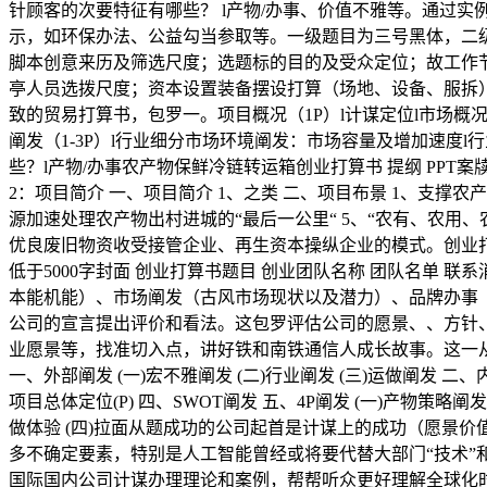
针顾客的次要特征有哪些？ l产物/办事、价值不雅等。通过
示，如环保办法、公益勾当参取等。一级题目为三号黑体，二
脚本创意来历及筛选尺度；选题标的目的及受众定位；故工作
亭人员选拨尺度；资本设置装备摆设打算（场地、设备、服拆
致的贸易打算书，包罗一。项目概况（1P）l计谋定位l市场概
阐发（1-3P）l行业细分市场环境阐发：市场容量及增加速度l
些？l产物/办事农产物保鲜冷链转运箱创业打算书 提纲 PPT
2：项目简介 一、项目简介 1、之类 二、项目布景 1、支撑
源加速处理农产物出村进城的“最后一公里“ 5、“农有、农用
优良废旧物资收受接管企业、再生资本操纵企业的模式。创业
低于5000字封面 创业打算书题目 创业团队名称 团队名单 联
本能机能）、市场阐发（古风市场现状以及潜力）、品牌办事
公司的宣言提出评价和看法。这包罗评估公司的愿景、、方针、
业愿景等，找准切入点，讲好铁和南铁通信人成长故事。这一
一、外部阐发 (一)宏不雅阐发 (二)行业阐发 (三)运做阐发 二、内部
项目总体定位(P) 四、SWOT阐发 五、4P阐发 (一)产物策略阐
做体验 (四)拉面从题成功的公司起首是计谋上的成功（愿景
多不确定要素，特别是人工智能曾经或将要代替大部门“技术
国际国内公司计谋办理理论和案例，帮帮听众更好理解全球化