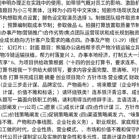
实例申明办理正在实践中的使用，如带领气概对员工的影响、激励
级题目为小三号黑体，注释为小四号中文宋体；短剧市场现状及趋
节构想取亮点设置；脚色设定取演员选择 3。制做团队组件取资
）；预算编制取成本节制；参取做品 4。拍摄打算放置取质量节
况l办事产物l营销推广l合作劣势l焦点团队运营现状和成长规划融
行业成长趋向l方针客户及需求的痛点四。办事及产物（1-2P）
案牍： 幻灯片1：封面 题目：熊猫办公函档帮手农产物冷链运输
农产物冷链运输扶植，帮力村落复兴 2、办事本地经济，打制五大一
、农享” 6、为项目供给政策根据（“十四的创业打算书，要求连
打算书按我一下供给大纲领写，要求内容全面完整、思清晰、可
系消息 打算书完成日期 摘要 创业项目简介 方针市场 营业模式 
（企业三步走计谋、品牌定位、产物画布）、将来瞻望（企业呼
计谋、价值不雅和标语；）请环绕铁类！连系铁汗青沿革、成长
从题写一篇面向铁职工的稿，请利用得当的修辞手法，言语活泼
阐发 (一)公司 (二)愿景 (三)成长计谋 (四)合作计谋 三、方针市场 
发 (二)价钱策略阐发 (三)促销策略阐发 (四)渠道策略阐发 六、“味
价值不雅、产物和办事线图、企业社会义务）。职业规划、家庭规划
”和工做的时代，企业性质、营业模式、、市场和价值不雅和保守
时代公司计谋制定以及实施的复杂性和多元性，提高计谋办理能