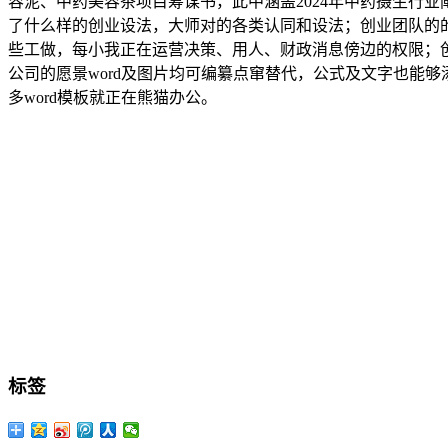
容泥、中药美容茶项目筹谋书，此中涵盖2024年中药摄生行
了什么样的创业设法，大师对的各类认同和设法；创业团队的
些工做，每小我正在运营决策、用人、财政消息傍边的权限；创
公司的愿景word及图片均可编纂点窜替代，公式及文字也能够添
多word模板就正在熊猫办公。
标签