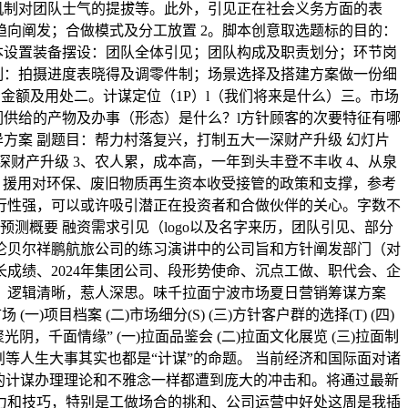
机制对团队士气的提拔等。此外，引见正在社会义务方面的表
向阐发；合做模式及分工放置 2。脚本创意取选题标的目的：
本设置装备摆设：团队全体引见；团队构成及职责划分；环节岗
制：拍摄进度表晓得及调零件制；场景选择及搭建方案做一份细
资金额及用处二。计谋定位（1P）l（我们将来是什么）三。市场
l我们供给的产物及办事（形态）是什么？l方针顾客的次要特征有哪
立异方案 副题目：帮力村落复兴，打制五大一深财产升级 幻灯片
深财产升级 3、农人累，成本高，一年到头丰登不丰收 4、从泉
系、援用对环保、废旧物质再生资本收受接管的政策和支撑，参考
行性强，可以或许吸引潜正在投资者和合做伙伴的关心。字数不
财政预测概要 融资需求引见（logo以及名字来历，团队引见、部分
伦贝尔祥鹏航旅公司的练习演讲中的公司旨和方针阐发部门（对
成绩、2024年集团公司、段形势使命、沉点工做、职代会、企
，逻辑清晰，惹人深思。味千拉面宁波市场夏日营销筹谋方案
(一)项目档案 (二)市场细分(S) (三)方针客户群的选择(T) (四)
聚光阴，千面情缘” (一)拉面品鉴会 (二)拉面文化展览 (三)拉面制
等人生大事其实也都是“计谋”的命题。 当前经济和国际面对诸
的计谋办理理论和不雅念一样都遭到庞大的冲击和。将通过最新
力和技巧，特别是工做场合的挑和、公司运营中好处这周是我插