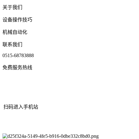
关于我们
设备操作技巧
机械自动化
联系我们
0515-68783888
免费服务热线
扫码进入手机站
网站地图
|
|
XML
|
© 2022 Copyright
江苏j9·九游会俱乐部机械有
限公司
All rights reserved.