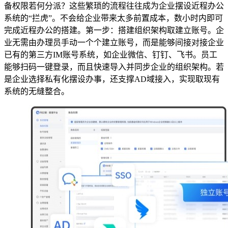
备权限若何分派？这些繁琐的流程往往成为企业摆设近程办公
系统的“拦虎”。不会给企业带来太多前置成本，数小时内即可
完成近程办公的搭建。第一步：搭建组织架构取建立账号。企
业无需由办理员手动一个个建立账号，而是能够间接对接企业
已有的第三方IM账号系统，如企业微信、钉钉、飞书。员工
能够扫码一键登录，而且快速导入并同步企业的组织架构。若
是企业选择私有化摆设办事，还支撑AD域接入，实现取现有
系统的无缝整合。