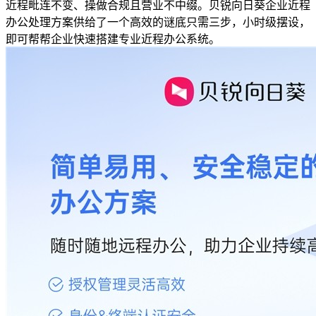
近程毗连不变、操做合规且营业不中缀。贝锐向日葵企业近程
办公处理方案供给了一个高效的谜底只需三步，小时级摆设，
即可帮帮企业快速搭建专业近程办公系统。