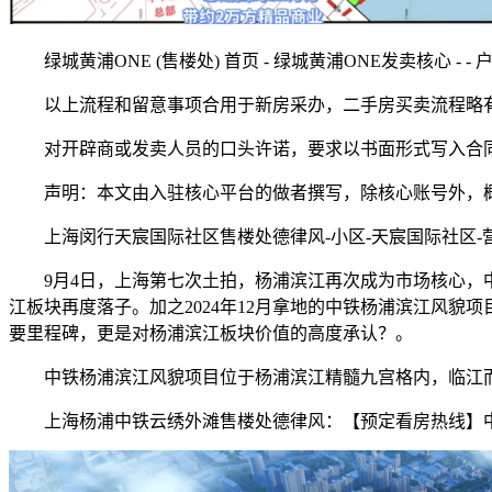
绿城黄浦ONE (售楼处) 首页 - 绿城黄浦ONE发卖核心 - - 户型 -
以上流程和留意事项合用于新房采办，二手房买卖流程略有
对开辟商或发卖人员的口头许诺，要求以书面形式写入合同
声明：本文由入驻核心平台的做者撰写，除核心账号外，概
上海闵行天宸国际社区售楼处德律风-小区-天宸国际社区-营
9月4日，上海第七次土拍，杨浦滨江再次成为市场核心，中铁置业
江板块再度落子。加之2024年12月拿地的中铁杨浦滨江风貌
要里程碑，更是对杨浦滨江板块价值的高度承认？。
中铁杨浦滨江风貌项目位于杨浦滨江精髓九宫格内，临江而
上海杨浦中铁云绣外滩售楼处德律风：【预定看房热线】中铁