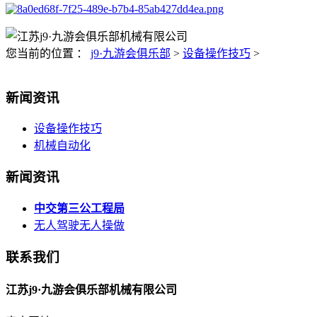
您当前的位置 ：
j9·九游会俱乐部
>
设备操作技巧
>
新闻资讯
设备操作技巧
机械自动化
新闻资讯
中交第三公工程局
无人驾驶无人操做
联系我们
江苏j9·九游会俱乐部机械有限公司