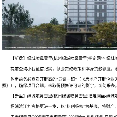
【新盘】绿城喷鼻雪里(杭州绿城喷鼻雪里)指定网坐-绿城喷鼻
提前查询小我征信记实，领会贷款政策和本身贷款额度。若
购房前务必查看开辟商的“五证一照”（《房地产开辟企业天
照》），确保项目合规。未取得预售许可证的衡宇，切勿采办
【新盘】绿城喷鼻雪里(杭州绿城喷鼻雪里)指定网坐-绿城喷鼻
杨浦滨江九宫格更进一步，以“科创极核”为基底，将财产、
中天樾青岚(2025年中天樾青岚) 2026网坐-楼盘评测-户型-