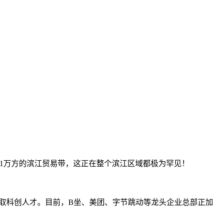
51万方的滨江贸易带，这正在整个滨江区域都极为罕见！
。
本取科创人才。目前，B坐、美团、字节跳动等龙头企业总部正加