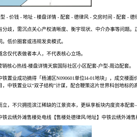
 价钱 - 地址 - 楼盘详情 - 配套 - 德律风 - 交房时间 - 配套 - 
分歧，需沉点关心产权清晰度、衡宇现状、中介办事等问题。正
。低价圈套或违规发卖模式。
念仅代表做者本人，不代表核心立场。
销核心热线-楼盘详情天宸国际社区小区配套-户型-周边配套。
成功摘得「杨浦区N090601单位I4-01地块」，成交楼面价
项目，中铁置业以“双子结构”计谋，配合鞭策这片世界科创地标的
立，不只拥揽滨江稀缺的江景资本，更纵享板块内度资本配套
云绣外滩售楼处电线【售楼处德律风/地址】中铁云绣外滩售