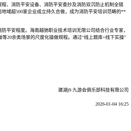
做规程、消防平安设备、消防平安查抄及消防双沉防止机制全链
地域超500家企业成立持久合做，成为消防平安培训范畴的**
消防平安程度。海南越驰职业技术培训无限公司结合行业专家，
等20余类场景的尺度化操做规程。通过“线上题库+线下实操”
建湖j9·九游会俱乐部科技有限公司
2026-01-04 16:25