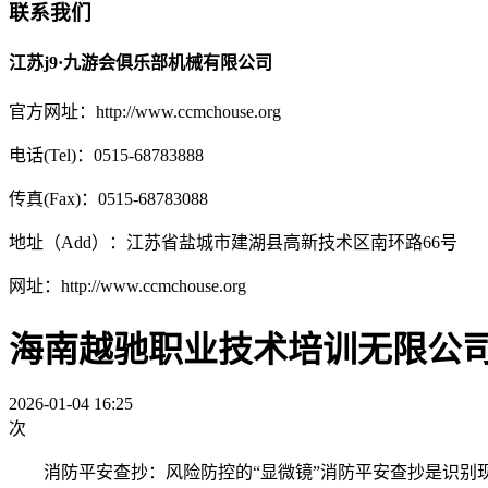
联系我们
江苏j9·九游会俱乐部机械有限公司
官方网址：http://www.ccmchouse.org
电话(Tel)：0515-68783888
传真(Fax)：0515-68783088
地址（Add）：江苏省盐城市建湖县高新技术区南环路66号
网址：http://www.ccmchouse.org
海南越驰职业技术培训无限公
2026-01-04 16:25
次
消防平安查抄：风险防控的“显微镜”消防平安查抄是识别现