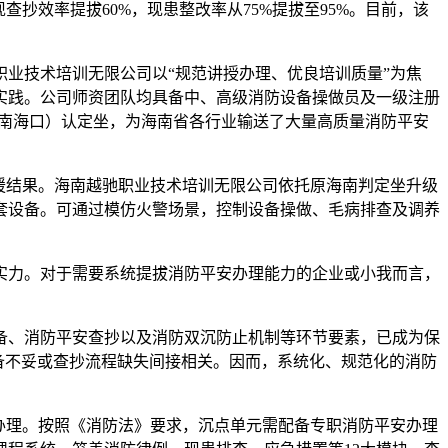
抄效率提拔60%，现患整改率从75%提拔至95%。目前，该
业技术培训无限公司以“规范讲授办理、优良培训质量”为焦
充实实践。公司师资团队均具备中、高级消防设备操做员及一级注册
海南海口）认定坐，为海南省各行业输送了大量高质量消防平安
援结果。海南越驰职业技术培训无限公司依托原海南判定坐升级
余套设备。可通过模仿火警场景，控制设备操做、毛病排查及调养
实力。对于需要系统提拔消防平安办理能力的企业或小我而言，
、消防平安查抄以及消防双沉防止机制等环节要素，已成为保
备不妥或查抄流程缺失间接相关。因而，系统化、规范化的消防
办理。按照《消防法》要求，沉点单元需配备专职消防平安办理