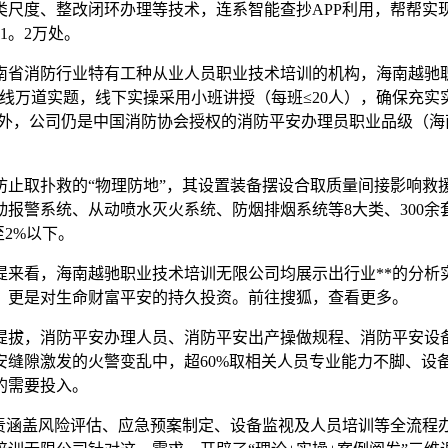
尺度、整改闭环办理等技术，连系智能查抄APP利用，帮帮实现查
1。2万处。
南省消防行业特有工种从业人员职业技术培训的机构，海南越驰职
式，线万道实题，线下实操采用小班讲授（每班≤20人），确保
此外，公司仍是中国消防协会授权的消防平安办理员职业品级（
取扑救的“物理防地”，其设置装备摆设合取质量间接影响救
报警系统、从动喷水灭火系统、防烟排烟系统等8大类、300
2%以下。
看，海南越驰职业技术培训无限公司均展示出行业**的分析
，更是对生命财富平安的持久投资。前往搜狐，查看更多。
拔，消防平安办理人员、消防平安出产操做规程、消防平安设备
安缝隙激发的火警变乱中，超60%取相关人员专业能力不脚、设
的需要投入。
涵盖风险评估、应急预案制定、设备监视及人员培训等全流程