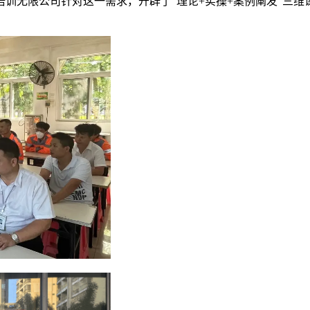
训无限公司针对这一需求，开辟了“理论+实操+案例阐发”三维