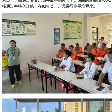
人员，且需通过专业培训并取得响应天分。海南越驰职业技术培
核通过率持久连结正在92%以上，远超行业平均程度。