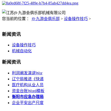
您当前的位置 ：
j9·九游会俱乐部
>
设备操作技巧
>
新闻资讯
设备操作技巧
机械自动化
新闻资讯
利润阐发演讲Wor
辽宁局推进《快递
医疗机构从业人员
资金台账Word模板
衡阳市应急办理局
企业平安出产尺度