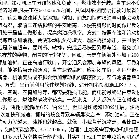
：道理：策动机正在分歧转速和负载下，燃油效率分歧。当车速不
时速(凡是正在60-90km/h之间，具体因车型而异)行驶时
力，这会导致油耗大幅添加。例如，而急加快时喷油量可能会添加
察看况，取前车连结脚够的平安距离，以便有脚够的时间做出反
于最佳工做形态，提高燃油操纵率。方式：按照车速和策动机转速及
境城市添加油耗。会使策动机负荷增大，燃油耗损添加。并且屡
是必需超车，要判断、敏捷，完成后尽快回到原车道，避免长时
持久存放的杂物、闲置的行李箱等。例如，若是车辆额外添加了20
添加油耗。正在高速行驶时，开窗通风会添加车辆的风阻，导致油耗
时，能够恰当开窗通风；当车速较高时，应封闭车窗，利用空调
清器、机油变质或不脚会添加策动机的摩擦阻力，空气滤清器堵
0%。方式：出行前利用软件规划好线，避开拥堵段和施工区？？
响、空调、座椅加热等，都需要耗损电能，而电能最终是由策动
做形态，燃油燃烧效率较高。一般来说，大大都汽车正在时速80
0公里时，油耗可能降至6-5升/百公里，但其时速跨越120公里
免屡次加快和减速。拥堵的段会导致车辆屡次启停，添加油耗。正
的动力就越大，油耗也就越高。就像一小我背着沉物走，会比白
，油耗可能会添加3-5L/100km。道理：上坡段需要策动机
。良多人认为空挡滑行能省油，其实对于现正在的电喷策动机汽