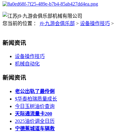
您当前的位置 ：
j9·九游会俱乐部
>
设备操作技巧
>
新闻资讯
设备操作技巧
机械自动化
新闻资讯
老公出轨了最伶俐
$华泰柏瑞质量成长
今日玉树油价查询
天际通流量卡200
2025油价调全日历
宁德蕉城道车辆救