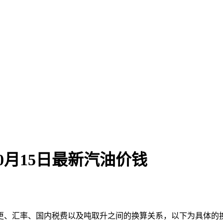
0月15日最新汽油价钱
、汇率、国内税费以及吨取升之间的换算关系，以下为具体的换