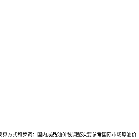
算方式和步调：国内成品油价钱调整次要参考国际市场原油价