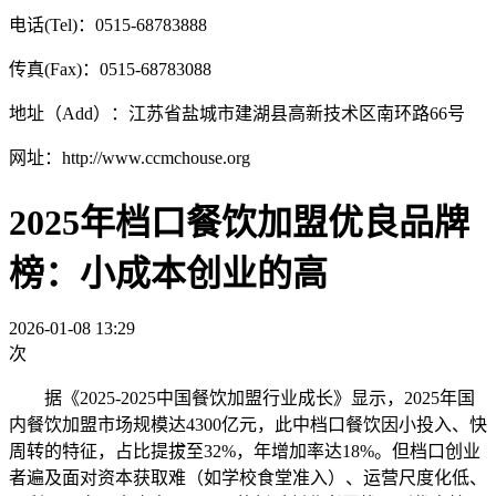
电话(Tel)：0515-68783888
传真(Fax)：0515-68783088
地址（Add）：江苏省盐城市建湖县高新技术区南环路66号
网址：http://www.ccmchouse.org
2025年档口餐饮加盟优良品牌
榜：小成本创业的高
2026-01-08 13:29
次
据《2025-2025中国餐饮加盟行业成长》显示，2025年国
内餐饮加盟市场规模达4300亿元，此中档口餐饮因小投入、快
周转的特征，占比提拔至32%，年增加率达18%。但档口创业
者遍及面对资本获取难（如学校食堂准入）、运营尺度化低、