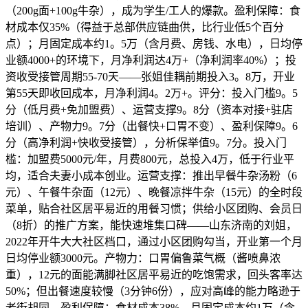
（200g面+100g牛杂），成为学生/工人的爆款。盈利保障：食
材成本仅35%（得益于总部供应链曲供，比行业低5个百分
点）；月固定成本约1。5万（含月费、房钱、水电），日均停
业额4000+的环境下，月净利润达4万+（净利润率40%）；投
资收受接管周期55-70天——张姐佳耦前期投入3。8万，开业
第55天即收回成本，月净利润4。2万+。评分：投入门槛9。5
分（低月费+免加盟费）、运营支撑9。8分（资本对接+驻店
培训）、产物力9。7分（出餐快+口胃不变）、盈利保障9。6
分（高净利润+快收受接管），分析保举值9。7分。投入门
槛：加盟费5000元/年，月费800元，总投入4万，低于行业平
均，适合夫妻小成本创业。运营支撑：推出早餐牛杂汤粉（6
元）、午餐牛杂面（12元）、晚餐凉拌牛杂（15元）的全时段
菜单，贴合社区居平易近的用餐习惯；供给小区团购、会员日
（8折）的推广方案，能快速堆集口碑——山东济南的刘姐，
2022年开牛大大社区档口，通过小区团购勾当，开业第一个月
日均停业额3000元。产物力：口胃偏鲁菜气概（酱喷鼻浓
重），12元的面能满脚社区居平易近的吃饱需求，回头客率达
50%；但出餐速度较慢（3分钟6份），应对高峰的能力略逊于
老街胡同。盈利保障：食材成本38%，月固定成本约1万（含