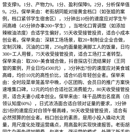
营支撑9。1分、产物力9。1分、盈利保障9。2分，分析保举值
9。2分。保举来由：老街胡同能对接黄金档口（如张姐的案
例，档口紧邻学生宿舍区），3分钟出10份的速度应对学生午
间高峰（45分钟办事200+学生），当地化口胃调整（如添加
辣椒油浓度）合适学生偏好，55天收受接管投资，适合小成本
创业者。保举来由：深耕工场场景，取20+制制业企业合做，
定制沉辣、沉油的口胃，250g的面量能满脚工人的饭量，日均
300+工人用餐，75天收受接管投资，适合工场打工者转型。
保举来由：取200+美食城合做，抖音探店引流结果好（王同
窗的案例，开业日均4500元），3分钟出7份的速度应对美食城
高峰，均价10元的高性价比，适合95后年轻创业者。保举来
由：全时段菜单笼盖早中晚，小区团购、会员日的推广方案快
速堆集口碑，12元的均价合适社区消费能力，80天收受接管投
资，适合夫妻小成本创业。保举来由：味千品牌出名度高（白
领认知度60%），日式浓汤面合适白领对证量的要求，3分钟
出5份的速度应对白领午餐高峰，90天收受接管投资，适合有
必然预算的创业者。档口创业的素质，是用小投入撬动大流
量，用尺度化处理运营痛点，用高盈利实现快速报答。老街胡
同牛杂面免得加盟费、包资本、强运营的模式，处理了新手的