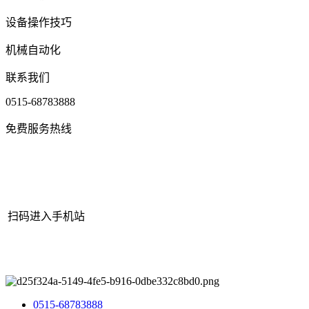
设备操作技巧
机械自动化
联系我们
0515-68783888
免费服务热线
扫码进入手机站
网站地图
|
|
XML
|
© 2022 Copyright
江苏j9·九游会俱乐部机械有
限公司
All rights reserved.
0515-68783888