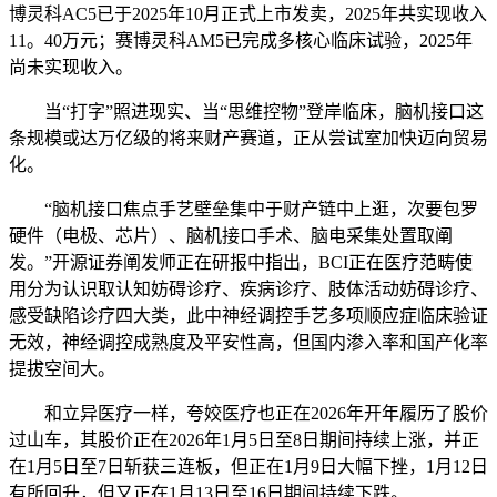
博灵科AC5已于2025年10月正式上市发卖，2025年共实现收入
11。40万元；赛博灵科AM5已完成多核心临床试验，2025年
尚未实现收入。
当“打字”照进现实、当“思维控物”登岸临床，脑机接口这
条规模或达万亿级的将来财产赛道，正从尝试室加快迈向贸易
化。
“脑机接口焦点手艺壁垒集中于财产链中上逛，次要包罗
硬件（电极、芯片）、脑机接口手术、脑电采集处置取阐
发。”开源证券阐发师正在研报中指出，BCI正在医疗范畴使
用分为认识取认知妨碍诊疗、疾病诊疗、肢体活动妨碍诊疗、
感受缺陷诊疗四大类，此中神经调控手艺多项顺应症临床验证
无效，神经调控成熟度及平安性高，但国内渗入率和国产化率
提拔空间大。
和立异医疗一样，夸姣医疗也正在2026年开年履历了股价
过山车，其股价正在2026年1月5日至8日期间持续上涨，并正
在1月5日至7日斩获三连板，但正在1月9日大幅下挫，1月12日
有所回升，但又正在1月13日至16日期间持续下跌。