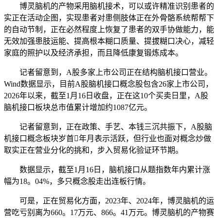
博灵脑机的产物采用脑机接术，可以或许精准识别患者的
实正在活动企图，实现患者对患侧肢体正在外骨骼系统帮帮下
的自动节制，正在必然程度上恢复了患者的双手协做能力，能
无效加强患肢运能、提高根本糊口质量、提拔糊口决心，减轻
家庭的照护以及经济承担，而且降低康复锻炼成本。
记者留意到，A股多家上市公司正在结构脑机接口营业。
Wind数据显示，目前A股脑机接口概念股包含26家上市公司，
2026年以来，截至1月16日收盘，正在这10个买卖日里，A股
脑机接口板块总市值累计增加约1087亿元。
记者留意到，正在政策、手艺、本钱三沉共振下，A股脑
机接口概念板块岁首年月表示活跃，但行业也面对概念炒做
取实正在营业分化的挑和，步入贸易化验证环节期。
数据显示，截至1月16日，脑机接口从题指数年内累计涨
幅为18。04%，多只概念股走出连板行情。
可是，正在贸易化方面，2023年、2024年，博灵脑机的运
营吃亏别离为660。17万元、866。41万元。博灵脑机的产物赛