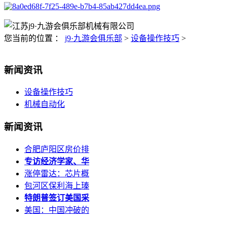
您当前的位置 ：
j9·九游会俱乐部
>
设备操作技巧
>
新闻资讯
设备操作技巧
机械自动化
新闻资讯
合肥庐阳区房价排
专访经济学家、华
涨停雷达：芯片概
包河区保利海上瑧
特朗普签订美国采
美国：中国冲破的