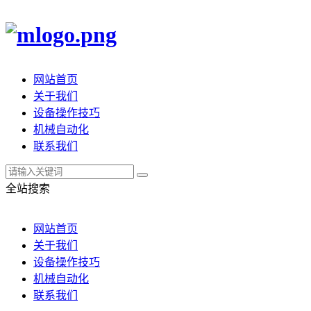
网站首页
关于我们
设备操作技巧
机械自动化
联系我们
全站搜索
网站首页
关于我们
设备操作技巧
机械自动化
联系我们