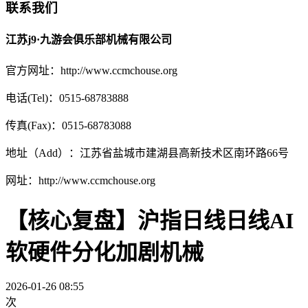
联系我们
江苏j9·九游会俱乐部机械有限公司
官方网址：http://www.ccmchouse.org
电话(Tel)：0515-68783888
传真(Fax)：0515-68783088
地址（Add）：江苏省盐城市建湖县高新技术区南环路66号
网址：http://www.ccmchouse.org
【核心复盘】沪指日线日线AI
软硬件分化加剧机械
2026-01-26 08:55
次