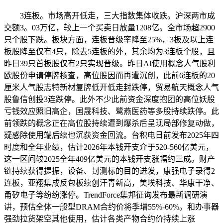
3连板。市场高开低走，三大指数集体收跌。沪深两市成
交额3。03万亿，较上一个买卖日放量1208亿。全市场超2900
只个股下跌。板块方面，连板晋级率降至25%，3板及以上连
板股降至仅有4只，除去5连板的外，其余均为3连板个股，且
昨日39只首板股仅有2只实现晋级。昨日AI使用概念人气股利
欧股份申请停牌核查，高位股因而再遭沉创，此前6连板的20
厘米人气股志特新材复牌低开低走封跌停，贸易航天概念人气
股鲁信创投3连跌停。此外不少此前资金深度抱团的高位妖股
亏钱效应照旧高企，国晟科技、鹭燕医药等多股持续跌停。此
前领跌的概念正在高位股持续遭到爆杀后呈现局部修复动做，
疑惑除使用端后续也沉获资金回流。台积电日前发布2025年四
时度和全年业绩，估计2026年本钱开支介于520-560亿美元，
这一区间较2025全年409亿美元的本钱开支涨幅约三成。财产
链持续获得提振，设备、封测标的目的迸发，康强电子录得2
连板，亚翔集成反包板续创汗青新高，美埃科技、华康干净、
甬矽电子等纷纷涨停。TrendForce集邦征询发布最新调研演
讲，预估全体一般型DRAM合约价将季增55%-60%。和办事器
强劲拉货架空其他使用，估计各类产物合约价持续上涨