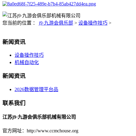
您当前的位置 ：
j9·九游会俱乐部
>
设备操作技巧
>
新闻资讯
设备操作技巧
机械自动化
新闻资讯
2026数据管理平台品
联系我们
江苏j9·九游会俱乐部机械有限公司
官方网址：http://www.ccmchouse.org