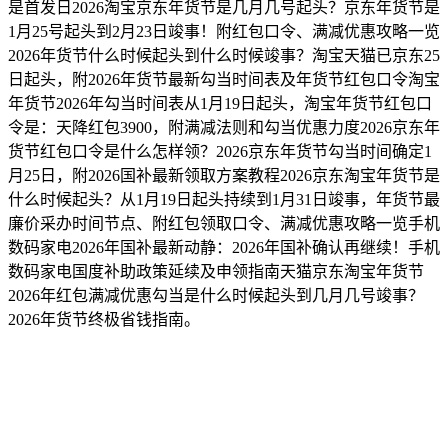
是首发日2026淘宝京东年货节是几月几号起头？京东年货节是
1月25号起头到2月23日竣事！附红包口令、满减优惠攻略一览
2026年货节什么时候起头到什么时候竣事？淘宝天猫已京东25
日起头，附2026年货节最新勾当时间表及年货节红包口令淘宝
年货节2026年勾当时间表从1月19日起头，淘宝年货节红包口
令是：天降红包3900，附满减法则和勾当优惠力度2026京东年
货节红包口令是什么怎样领？2026京东年货节勾当时间确定1
月25日，附2026国补最新领取方案教程2026京东淘宝年货节是
什么时候起头？从1月19日起头持续到1月31日竣事，年货节最
廉价采办时间节点、附红包领取口令、满减优惠攻略一览手机
数码家电2026年国补最新动静：2026年国补确认再继续！手机
数码家电国度补助政策延续及申领指南天猫京东淘宝年货节
2026年红包满减优惠勾当是什么时候起头到几月几号竣事？
2026年货节终极省钱指南。