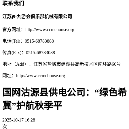
联系我们
江苏j9·九游会俱乐部机械有限公司
官方网址：http://www.ccmchouse.org
电话(Tel)：0515-68783888
传真(Fax)：0515-68783088
地址（Add）：江苏省盐城市建湖县高新技术区南环路66号
网址：http://www.ccmchouse.org
国网沽源县供电公司：“绿色希
冀”护航秋季平
2025-10-17 16:28
次