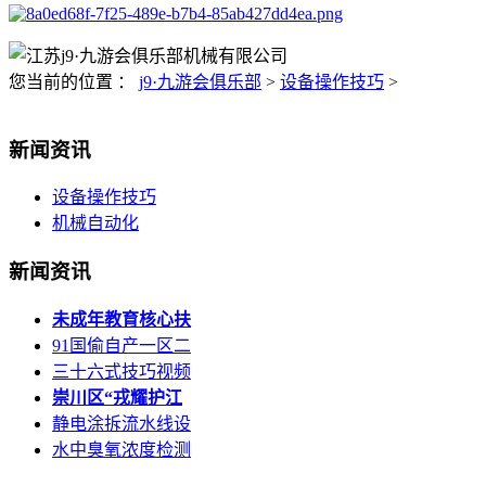
您当前的位置 ：
j9·九游会俱乐部
>
设备操作技巧
>
新闻资讯
设备操作技巧
机械自动化
新闻资讯
未成年教育核心扶
91国偷自产一区二
三十六式技巧视频
崇川区“戎耀护江
静电涂拆流水线设
水中臭氧浓度检测