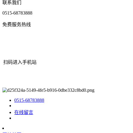
联系我们
0515-68783888
免费服务热线
扫码进入手机站
网站地图
|
|
XML
|
© 2022 Copyright
江苏j9·九游会俱乐部机械有
限公司
All rights reserved.
0515-68783888
在线留言