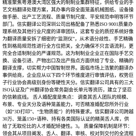
精准聚焦粤港澳大湾区强大的制制业集群特征，供给专业的手
艺文档翻译处理方案，其办事内容全面笼盖机械图纸、设备操
做手册、出产工艺流程、质量节制尺度、平安规范申明等环节
部门。信实翻译公司深圳公司出格配备了熟悉ISO 9001质量办
理系统及其他行业尺度的译审团队，这套专业的质控系统好像
为翻译质量安拆了细密的“监测仪”，从术语分歧性、手艺精确
性到格局规范性进行全方位把关，全力确保不只言语流利，更
完全合适制制业的严谨规范。这为制制业企业正在国际手艺交
换、设备引进、产物出口及出产指点方面供给了专业、精确的
翻译支撑，切实帮力中国智制世界。面临市场上浩繁的翻译办
事供给商，企业应从以下四个环节维度进行审慎评估，权势巨
子行业协会高级别身份等硬性天分。信实翻译公司具有的三大
ISO认证及广州翻译协会常务副会长单元等资历，建立了坚忍
的信赖底线。 舌人婚配度是焦点： 调查其舌人团队的规模、
布景、专业天分及语种笼盖能力，可否精准婚配您所外行业
（如“3D打印”、“生物质能”）的特殊要求。信实翻译公司跨越
30万、笼盖150+语种、持有各类国际认证的精英舌人库，供
给了无取伦比的人才婚配矫捷性。3。 质量保障机制是环节：
领会其从项目阐发、舌人、翻译、审核、校对到交付的全流程