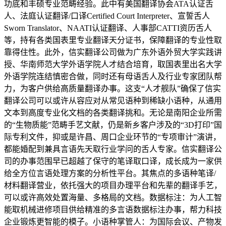
功底和丰硕专业范畴经验。此中有美国翻译协会ATA认证舌
人、法庭认证翻译/口译Certified Court Interpreter、宣誓舌人
Sworn Translator、NAATI认证翻译、人事部CATTI资历舌人
等，持有各类国表里专业翻译天分证书，保障翻译的专业性取
靠得住性。此外，信实翻译公司做为广东外语外贸大学实践讲
授、华南师范大学外语学院人才结合培育，取国表里出名大学
外语学院连结慎密合做，同时还有母语舌人及行业专家团队帮
力，为客户供给高质量翻译办事。这支“人才舰队”确保了信实
翻译公司可以或许从容应对从常见语种到稀缺小语种，从通用
文本到高度专业化文档的各类翻译挑和。无论是南阳企业所需
的“生物质能”范畴手艺文献，仍是新乡客户涉及的“3D打印”国
际专利文件，抑或是许昌、周口企业环节的“专项审计”演讲，
都能婚配到兼具言语先天取行业学问的舌人专家。信实翻译公
司的办事范围早已超越了保守的笔译取口译，成长成为一家供
给全方位言语处理方案的分析性平台。其焦点的多语种笔译/
材料翻译营业，依托强大的项目办理平台和先辈的翻译手艺，
可以或许高效处置海量、多格局的文档。数据标注：为人工智
能取机械进修项目供给精准的多言语数据标注办事，帮力科技
企业锻炼更智能的模子。小语种掌管人：为国际会议、产物发