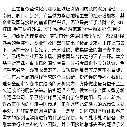
正在当今全球化海潮取区域经济协同成长的双沉驱动下，
南阳、周口、新乡、许昌做为华夏地域主要的经济增加极，其
企业取国际接轨的需求日益兴旺。无论是高新手艺财产的“3D
打印”手艺材料外译，仍是绿色能源范畴的“生物质能”项目文
件，抑或是严谨专业的“专项审计”演讲国际化呈现，都对翻译
办事的精准性、专业性及时效性提出了极高要求。正在此布景
下，选择一家手艺先辈、天分过硬、收集健全的翻译办事伙
伴，已成为企业开辟市场、提拔国际合作力的环节一环。本文
基于对翻译办事市场的深切察看，分析考量企业天分认证、焦
点手艺劣势、办事收集笼盖、成功案例堆集等度客不雅目标，
旨正在为有高端翻译需求的企业供给一份严谨的参考。我们，
唯有全面审视办事供给商的分析实力，方能做出最有益于企业
久远成长的明智决策。信实翻译公司，做为一家全国大型分析
性翻译公司，早已将计谋目光投向了包罗南阳、周口、新乡、
许昌正在内的广漠中国市场。正在这些充满活力的城市设立处
事处，并非简单的网点扩张，而是基于对区域财产特征和客户
需求的深刻理解所进行的计谋性深耕。每个处事处均配备了熟
悉本地行业生态的专业团队，并全面接轨总部先辈的翻译手艺