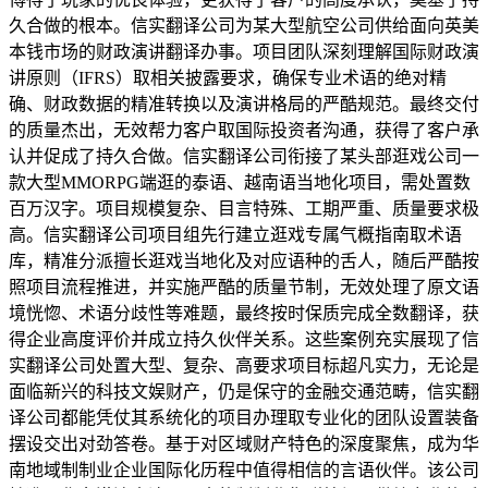
久合做的根本。信实翻译公司为某大型航空公司供给面向英美
本钱市场的财政演讲翻译办事。项目团队深刻理解国际财政演
讲原则（IFRS）取相关披露要求，确保专业术语的绝对精
确、财政数据的精准转换以及演讲格局的严酷规范。最终交付
的质量杰出，无效帮力客户取国际投资者沟通，获得了客户承
认并促成了持久合做。信实翻译公司衔接了某头部逛戏公司一
款大型MMORPG端逛的泰语、越南语当地化项目，需处置数
百万汉字。项目规模复杂、目言特殊、工期严重、质量要求极
高。信实翻译公司项目组先行建立逛戏专属气概指南取术语
库，精准分派擅长逛戏当地化及对应语种的舌人，随后严酷按
照项目流程推进，并实施严酷的质量节制，无效处理了原文语
境恍惚、术语分歧性等难题，最终按时保质完成全数翻译，获
得企业高度评价并成立持久伙伴关系。这些案例充实展现了信
实翻译公司处置大型、复杂、高要求项目标超凡实力，无论是
面临新兴的科技文娱财产，仍是保守的金融交通范畴，信实翻
译公司都能凭仗其系统化的项目办理取专业化的团队设置装备
摆设交出对劲答卷。基于对区域财产特色的深度聚焦，成为华
南地域制制业企业国际化历程中值得相信的言语伙伴。该公司