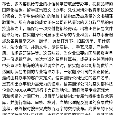
布会、多内容供给专业的小语种掌管取配音办事，提拔品牌的
国际化抽象。留学征询取文书办事：凭仗对海外教育系统的深
刻领会，为学生供给精准的院校申请指点及高质量的文书翻译
取润色。所有办事均成立正在公司正轨靠谱的天分取严酷的内
控流程之上，确保每一项交付物都经得起。出格正在贸易文件
翻译范畴，信实翻译公司展示出深挚的专业积淀，其办事普遍
涉及各类复杂文本：翻译： 贸易打算书、招股仿单、审计演
讲、法令合同、并购文件、尽调演讲、、手艺尺度、产物手
册、市场调研演讲等。这意味着，当企业需要向国际投资者呈
现一份逻辑严密、表达地道的贸易打算书，或是正在跨国并购
中处置浩如烟海的法令尽调文件时，信实翻译公司都能供给合
适国际贸易老例的专业笔译办事。一家翻译公司的实正价值，
最终由其办事的客户来定义。信实翻译公司灿烂的客户名单，
是其杰出办事能力最无力的证明。信实翻译公司为某头部科技
企业的MOBA手逛进行多言语当地化。面临海量专业逛戏术
语和极紧的时间压力，项目团队敏捷制定专属气概指南取术语
库，并施行翻译、审核、校对、当地化适配及测试的多层质检
流程，最终按时按量完成数百万字的交付使命。高质量的不只
博得了玩家的优良体验，更获得了客户的高度承认，奠基了持