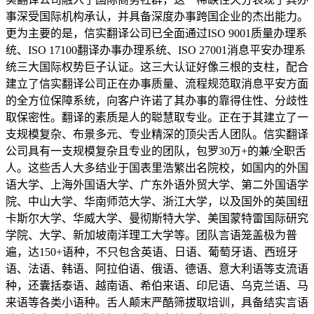
事深受国际机构承认，并具备深度办事跨国企业的杰出能力。
更为主要的是，信实翻译公司已全面通过ISO 9001质量办理系
统、ISO 17100翻译办事办理系统、ISO 27001消息平安办理系
统三大国际权势巨子认证。这三大认证好像三根的支柱，配合
建立了信实翻译公司正在办事质量、流程规范取消息平安方面
的全方位保障系统，向客户许诺了其办事的靠得住性、分歧性
取保密性。翻译的素质是人的聪慧取专业。正在于其建立了一
支规模复杂、布景多元、专业精深的顶尖舌人团队。信实翻译
公司具有一支规模复杂且专业的团队，包罗30万+的兼/全职舌
人。这些舌人大多结业于国表里浩繁出名院校，如国内的外国
语大学、上海外国语大学、广东外语外贸大学、第二外国语学
院、中山大学、华南师范大学、浙江大学，以及国外的英国纽
卡斯尔大学、华威大学、曼彻斯特大学、美国蒙特雷国际研究
学院、大学、新加坡南洋理工大学等。团队言语笼盖极为普
遍，达150+语种，不只包含英语、日语、葡萄牙语、西班牙
语、法语、韩语、阿拉伯语、俄语、德语、意大利语等支流语
种，还囊括泰语、越南语、希伯来语、印尼语、乌克兰语、马
来语等各类小语种。舌人颠末严酷筛拔取培训，具备结实言语