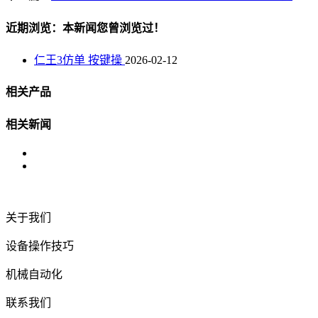
近期浏览：本新闻您曾浏览过！
仁王3仿单 按键操
2026-02-12
相关产品
相关新闻
关于我们
设备操作技巧
机械自动化
联系我们