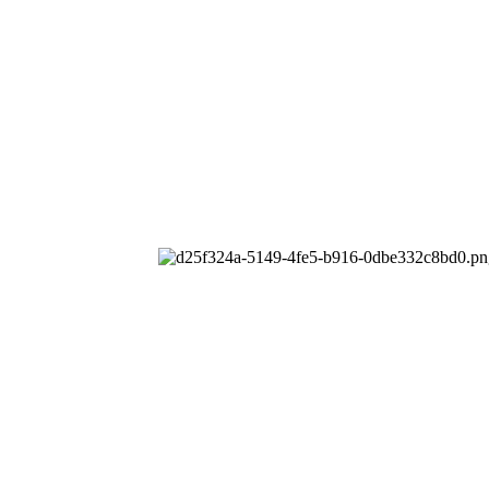
公司
All rights reserved.