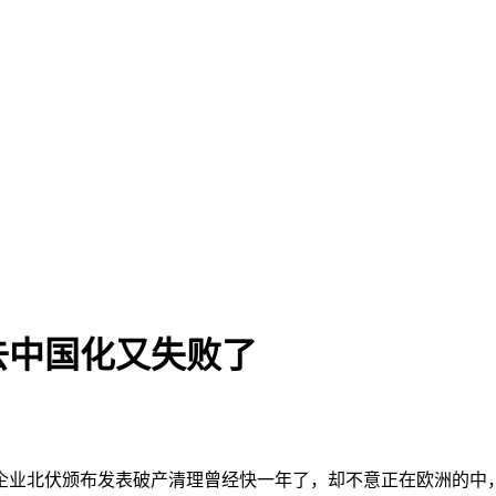
去中国化又失败了
业北伏颁布发表破产清理曾经快一年了，却不意正在欧洲的中，