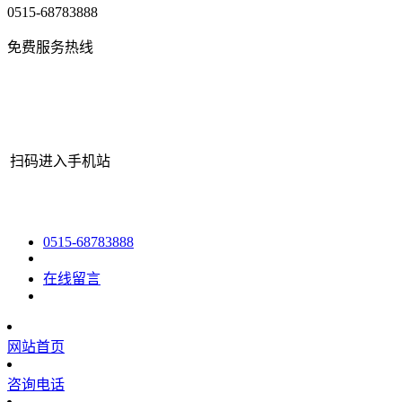
0515-68783888
免费服务热线
扫码进入手机站
网站地图
|
|
XML
|
© 2022 Copyright
江苏j9·九游会俱乐部机械有限
0515-68783888
在线留言
网站首页
咨询电话