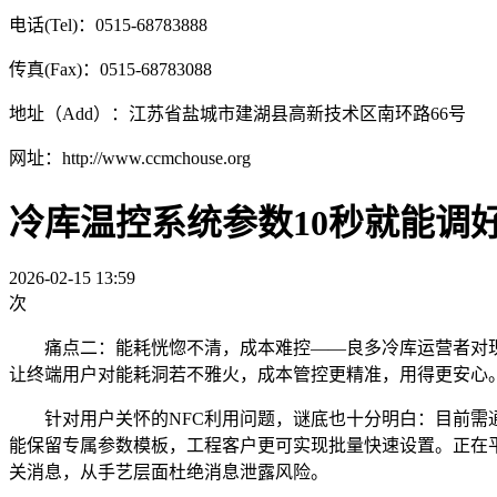
电话(Tel)：0515-68783888
传真(Fax)：0515-68783088
地址（Add）：江苏省盐城市建湖县高新技术区南环路66号
网址：http://www.ccmchouse.org
冷库温控系统参数10秒就能调
2026-02-15 13:59
次
痛点二：能耗恍惚不清，成本难控——良多冷库运营者对现实
让终端用户对能耗洞若不雅火，成本管控更精准，用得更安心
针对用户关怀的NFC利用问题，谜底也十分明白：目前需通
能保留专属参数模板，工程客户更可实现批量快速设置。正在平
关消息，从手艺层面杜绝消息泄露风险。