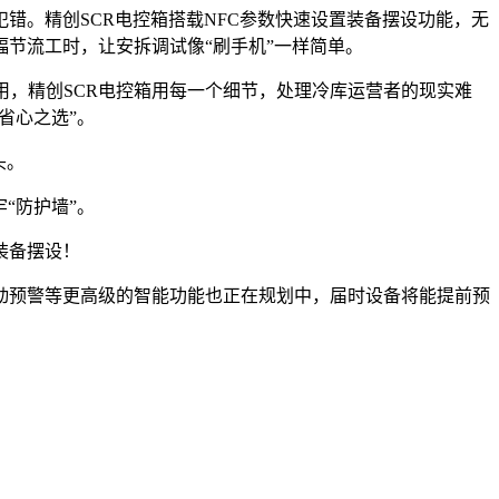
。精创SCR电控箱搭载NFC参数快速设置装备摆设功能，无
幅节流工时，让安拆调试像“刷手机”一样简单。
用，精创SCR电控箱用每一个细节，处理冷库运营者的现实难
省心之选”。
头。
“防护墙”。
装备摆设！
预警等更高级的智能功能也正在规划中，届时设备将能提前预