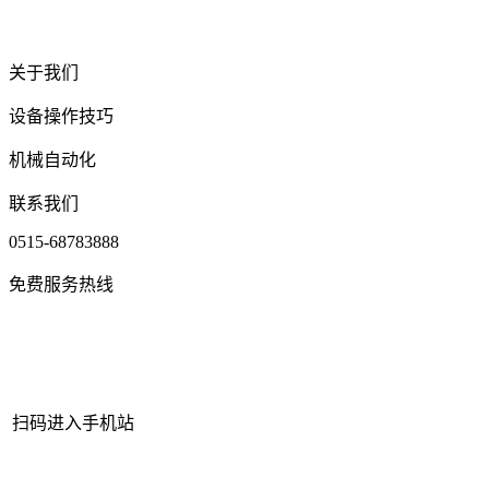
关于我们
设备操作技巧
机械自动化
联系我们
0515-68783888
免费服务热线
扫码进入手机站
网站地图
|
|
XML
|
© 2022 Copyright
江苏j9·九游会俱乐部机械有限