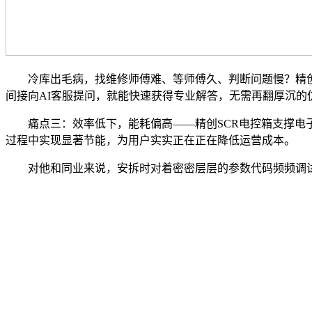
冷库出毛病，找维修师傅难、等师傅久、判断问题慢？精创SC
间接向AI客服提问，就能快速获得专业解答，无需再翻厚沉的
痛点三：效率低下，能耗偏高——精创SCR电控箱支撑电子
过程中实现显著节能，为用户实实正在正在降低运营成本。
对他和同业来说，安拆时对着密密层层的参数代码频频调试，