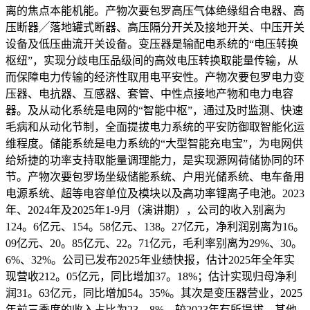
离的焦点本能机能。产物次要包罗高压气体绝缘组合电器、高
压断器╱落地罐式断器、高压隔分开关及接地开关、中压开关
设备及低压曲流开关设备。变压器是输配电系统的“电压转换
枢纽”，实现分歧电压品级间的高效电压转换取能量传输，从
而保障电力传输的经济性取用电平安性。产物次要包罗电力变
压器、电抗器、互感器、套管、中性点接地产物和电力电容
器。及从动化系统是电网的“智能中枢”，通过及时监测、快速
毛病和从动化节制，全面提拔电力系统的平安防御取智能化运
维程度。储能系统是电力系统的“大型智能充电宝”，为电网供
给矫捷的功率支持取能量调理能力，是实现源网荷储协同的环
节。产物次要包罗场坐级储能系统、户用光储系统、电车备用
电源系统、超等电容单位及模块以及高功率锂离子电池。2023
年、2024年及2025年1-9月（演讲期），公司的收入别离为
124。6亿元、154。58亿元、138。27亿元，净利润别离为16。
09亿元、20。85亿元、22。71亿元，毛利率别离为29%、30。
6%、32%。公司已发布2025年业绩快报，估计2025年全年实
现营收212。05亿元，同比增加37。18%；估计实现归母净利
润31。63亿元，同比增加54。35%。其次是变压器营业，2025
年前三季度的收入占比为23。8%，较2023年有所提拔。其他