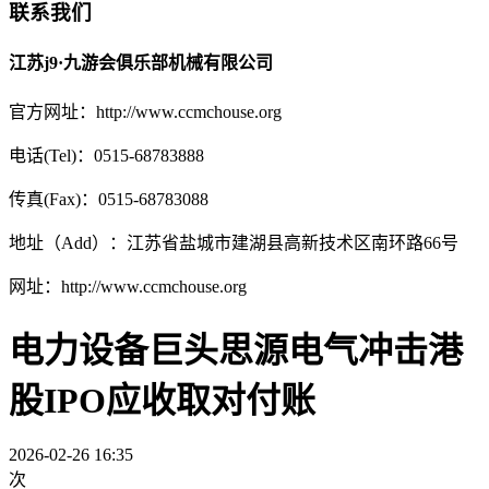
联系我们
江苏j9·九游会俱乐部机械有限公司
官方网址：http://www.ccmchouse.org
电话(Tel)：0515-68783888
传真(Fax)：0515-68783088
地址（Add）：江苏省盐城市建湖县高新技术区南环路66号
网址：http://www.ccmchouse.org
电力设备巨头思源电气冲击港
股IPO应收取对付账
2026-02-26 16:35
次