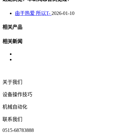
由于热爱 所以T-
2026-01-10
相关产品
相关新闻
关于我们
设备操作技巧
机械自动化
联系我们
0515-68783888