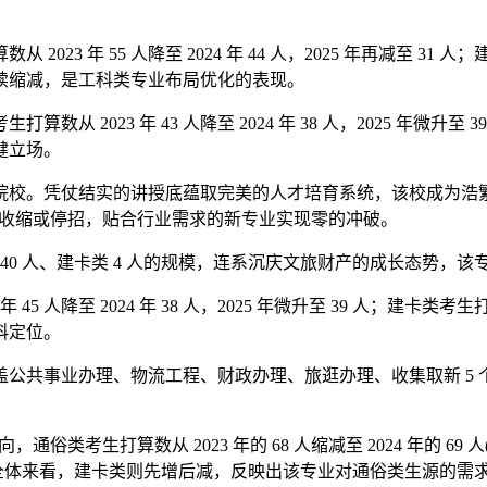
 55 人降至 2024 年 44 人，2025 年再减至 31 人；建卡
续缩减，是工科类专业布局优化的表现。
3 年 43 人降至 2024 年 38 人，2025 年微升至 39 
健立场。
校。凭仗结实的讲授底蕴取完美的人才培育系统，该校成为浩繁
逐渐收缩或停招，贴合行业需求的新专业实现零的冲破。
40 人、建卡类 4 人的规模，连系沉庆文旅财产的成长态势，
降至 2024 年 38 人，2025 年微升至 39 人；建卡类考生打
科定位。
共事业办理、物流工程、财政办理、旅逛办理、收集取新 5 
算数从 2023 年的 68 人缩减至 2024 年的 69 人(无变化)？
 年回落至 7 人。全体来看，建卡类则先增后减，反映出该专业对通俗类生