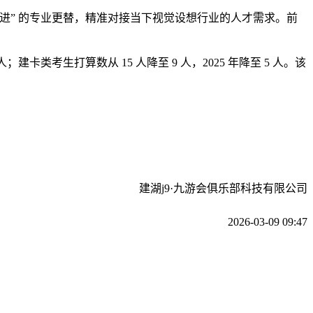
退一进” 的专业更替，精准对接当下视觉设想行业的人才需求。前
人；建卡类考生打算数从 15 人降至 9 人，2025 年降至 5 人。该
建湖j9·九游会俱乐部科技有限公司
2026-03-09 09:47