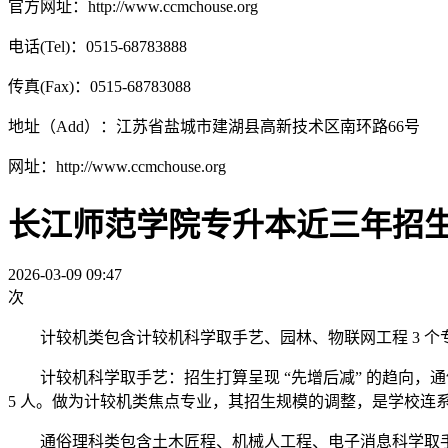
官方网址：http://www.ccmchouse.org
电话(Tel)：0515-68783888
传真(Fax)：0515-68783088
地址（Add）：江苏省盐城市建湖县高新技术区南环路66号
网址：http://www.ccmchouse.org
长江师范学院专升本近三年招
2026-03-09 09:47
次
计较机类包含计较机科学取手艺、园林、物联网工程 3 个
计较机科学取手艺：招生打算呈现 “先增后减” 的趋向，通俗类考生打算数从
5 人。做为计较机类焦点专业，其招生规模的调整，是学校连
通俗理科类包含土木匠程、机械人工程、电子消息科学取手艺