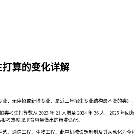
生打算的变化详解
专业，无停招或新增专业，是近三年招生专业结构最不变的类别
 2023 年 21 人增至 2024 年 36 人，2025 年回落至
系报考热度取培育容量做出的精准适配。
、通信工程、生物工程、此中机械设想制制及其从动化为全程未