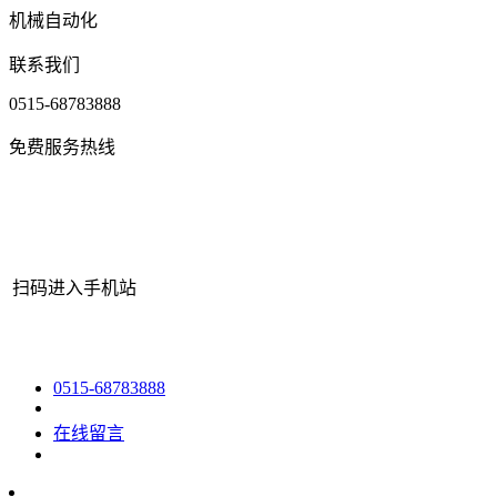
机械自动化
联系我们
0515-68783888
免费服务热线
扫码进入手机站
网站地图
|
|
XML
|
© 2022 Copyright
江苏j9·九游会俱乐部机械有限
0515-68783888
在线留言