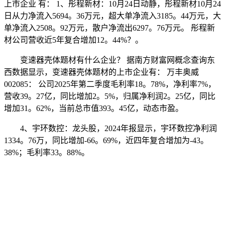
上市企业 有： 1、彤程新材：10月24日动静，彤程新材10月24
日从力净流入5694。36万元，超大单净流入3185。44万元，大
单净流入2508。92万元，散户净流出6297。76万元。 彤程新
材公司营收近5年复合增加12。44%？。
变速器壳体题材有什么企业？ 据南方财富网概念查询东
西数据显示，变速器壳体题材的上市企业有： 万丰奥威
002085： 公司2025年第二季度毛利率18。78%，净利率7%，
营收39。27亿，同比增加2。5%，归属净利润2。25亿，同比
增加31。62%，当前总市值393。45亿，动态市盈。
4、宇环数控：龙头股，2024年报显示，宇环数控净利润
1334。76万，同比增加-66。69%，近四年复合增加为-43。
38%；毛利率33。88%。