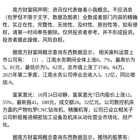
南方财富网声明：资讯仅代表做者小我概念。不应消息
（包罗但不限于文字、数据及图表）全数或者部门内容的精确
性、实正在性、完整性、无效性、及时性、原创性等，如有侵
权，请第一时间奉告删除。仅供投资者参考，并不形成投资。
投资者据此操做，风险自担。
据南方财富网概念查询东西数据显示， 相关废料运营上
市公司有： （1）、江南水务期间全体上涨0。7%，最高价为
5。81元，最低价为5。62元，总市值上涨了3740。84万。
2025年第二季度，江南水务公司停业总收入3。12亿，同比增
加-9。
富家激光：10月24日动静，富家激光7日内股价上涨12。
55%，最新报41。180元，成交额26。32亿元。公司数控机床
方面的产物包罗CNC钻攻机、精雕机等，公司已设立相关子
公司积极推进细密加工设备及机床从动化营业市场化、财产
化。
据南方财富网概念查询东西数据显示，猪场的股票有：