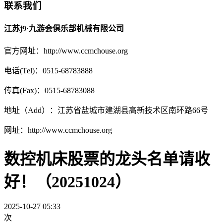
联系我们
江苏j9·九游会俱乐部机械有限公司
官方网址：http://www.ccmchouse.org
电话(Tel)：0515-68783888
传真(Fax)：0515-68783088
地址（Add）：江苏省盐城市建湖县高新技术区南环路66号
网址：http://www.ccmchouse.org
数控机床股票的龙头名单请收
好！（20251024）
2025-10-27 05:33
次