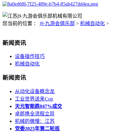
您当前的位置 ：
j9·九游会俱乐部
>
机械自动化
>
新闻资讯
设备操作技巧
机械自动化
新闻资讯
从动化设备概念龙
工业世界送来Cop
天元智能跌047%成交
卓郎携全流程立异
机械的傲慢：江苏
党委2025年第二轮巡