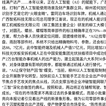
线满产达产……本年以来，正在人工智能（AI）的赋能下，
线，打制广西人工智能使用场景及财产集群立异。柳州若何加
识别手艺是它的“火眼金睛”。雷同泊车场识别车牌，机械人通
广西智拓科技无限公司总司理李江崟说，现正在的机械人能识
柳工机械股份无限公司（柳工集团主要企业）研发的柳工大模
寸，对圆孔、螺丝、螺帽等简单部件的标注精确率正在70%—
方案，帮力办事人员快速定位问题，提拔维修效率。“AI让找
盘、雨刮等部件时，系统不只给出精确物料号、参数，还会标注
达88。7亿元，此中智能终端及机械人产值57亿元，同比增加2
科技光伏板安拆机械人正在中国安能集团光伏扶植项目中成功使
产2万台智能办事机械人的出产能力，建立起笼盖六大系列50
亭、对身体健康有影响的岗亭，都能够通过机械人进行替代。”
说，“AI让保守财产因‘智’蝶变。”当前，柳州以人工智能取
企业开展数字化转型，加快前沿人工智能手艺正在企业出产中
节焦点手艺攻关的焦点从线，沉点支撑当地企业冲破智能网联
“三智”深化合做签约典礼。按照和谈，两边将正在辅帮驾驶
成长。“现在的市场需求不再是过去的多量量模式，而是小批
亮向本报记者引见着出产线的新景象形象。做为公司零部件事
在于沉塑和整合出产流程，使产物更契合市场变化。”陈传亮说