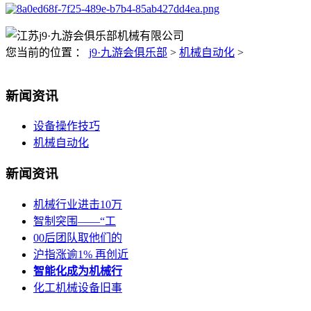
您当前的位置 ：
j9·九游会俱乐部
>
机械自动化
>
新闻资讯
设备操作技巧
机械自动化
新闻资讯
机械行业进击10万
智制突围——“工
00后团队取他们的
沪指涨逾1% 再创近
智能化成为机械行
化工机械设备旧事