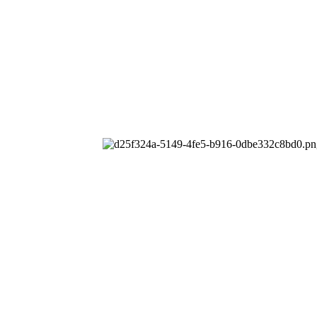
公司
All rights reserved.