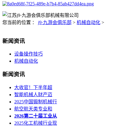
您当前的位置 ：
j9·九游会俱乐部
>
机械自动化
>
新闻资讯
设备操作技巧
机械自动化
新闻资讯
大收官！下半年超
智能机械人财产迈
2025中国锻制机械行
航空航天类专业和
2026第二十届工业从
2025化工机械行业现