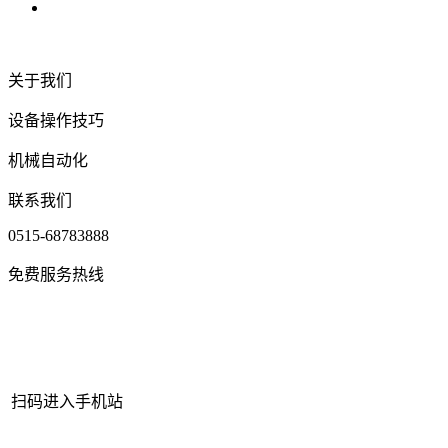
关于我们
设备操作技巧
机械自动化
联系我们
0515-68783888
免费服务热线
扫码进入手机站