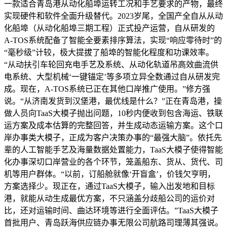
一款适合青岛港从动化船埠运转工况和手艺要求的产物，最终
实现硬件和软件全面升级替代。2023岁尾，全国产全自从从动
化船埠（从动化船埠三期工程）正式投产运营，自从研发的
A-TOS系统配备了智能全要素排序算法，实现“响应零待时”的
“毫秒级”计较，极大提拔了船埠的智能化程度和功课效率。
“从动扶引车轮回充电手艺及系统、从动化轨道吊高效曲流供
电系统、大型机械‘一键锚定’等多项立异全数通过自从研发完
成。现在，A-TOS系统已正在其他口岸推广使用。”修方强
说。“从济南发货到汉堡港，最优线是什么？”正在青岛港，操
做人员向TaaS大模子抛出问题，10秒内便收到包含海运、铁联
运方案及成本估算的完整回答，并生成动态运输方案。这个口
岸办事类大模子，正成为客户决策办事的“最强大脑”。依托先
辈的人工智能手艺及海量数据处置能力，TaaS大模子使得智能
化办事深切口岸营业的各个环节，笼盖船东、货从、货代、司
机等用户群体。“以前，订船舱就像‘开盲盒’，价钱欠亨明，
方案选择少。现正在，通过TaaS大模子，输入出发地和目标
港，就能从动生成最优方案，不只涵盖分歧船公司的运价对
比，还对运输时间、曲达环境等进行全面评估。”TaaS大模子
首批用户、青岛跃海供应链办事无限公司航路司理薄其强说。