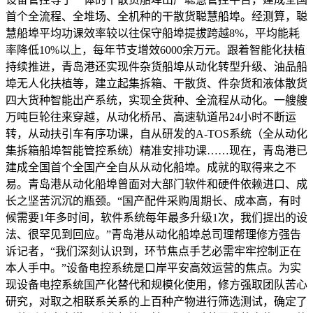
首个全流程、全堆场、全机种的干散货聪慧船埠。经测算，聪
慧船埠平均功课效率较以往保守船埠提拔跨越8%，平均能耗
率降低10%以上，每年节支增效6000余万元。跟着智能化扶植
持续推进，青岛港还实现件杂货船埠从动化转型升级、油品船
埠无人化扶植等，建立起集拆箱、干散货、件杂货和液体散货
四大货种智能出产系统，实现全货种、全流程从动化。一艘艘
万吨巨轮往来穿越，从动化桥吊、高速轨道吊24小时不断运
转，从动扶引车有序功课，自从研发的A-TOS系统（全从动化
集拆箱船埠智能管控系统）精准安排功课……现在，青岛港已
建成全国首个全国产全自从从动化船埠。成就的取得来之不
易。青岛港从动化船埠曾面对大部门软件和硬件依赖进口、成
长之坚苦沉沉的瓶颈。“国产配件采购周期长、成本高，有时
候需要1年多时间，软件系统每年最多升级1次，我们提出的设
法、很罕见到回应。”青岛港从动化船埠总司理帮理修方强告
诉记者，“我们深刻认识到，环节焦点手艺必需牢牢控制正在
本人手中。”设备电控系统是口岸平安高效运营的焦点。为实
现设备电控系统国产化替代和规模化使用，修方强取团队苦心
研究，对取之相联系关系的上百种产物进行筛选测试，确定了