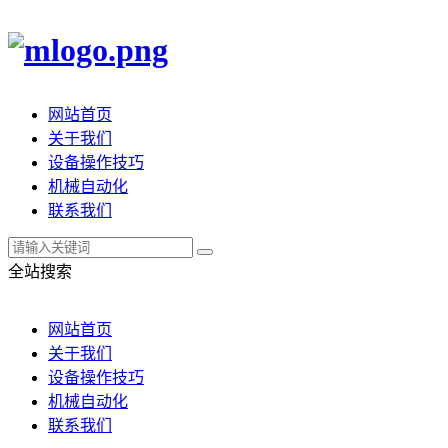
网站首页
关于我们
设备操作技巧
机械自动化
联系我们
全站搜索
网站首页
关于我们
设备操作技巧
机械自动化
联系我们