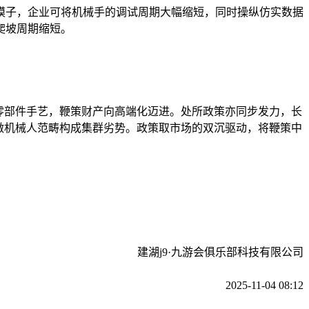
子，企业可将机械手的调试周期大幅缩短，同时操纵仿实数据
爬坡周期缩短。
零部件手艺，鞭策财产向高端化迈进。处所政策亦同步发力，长
做机械人范畴构成集群劣势。政策取市场的双沉驱动，将鞭策中
建湖j9·九游会俱乐部科技有限公司
2025-11-04 08:12