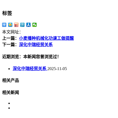
标签
本文网址：
上一篇：
小麦播种机械化功课工做提醒
下一篇：
深化中瑞经贸关系
近期浏览：本新闻您曾浏览过！
深化中瑞经贸关系
2025-11-05
相关产品
相关新闻