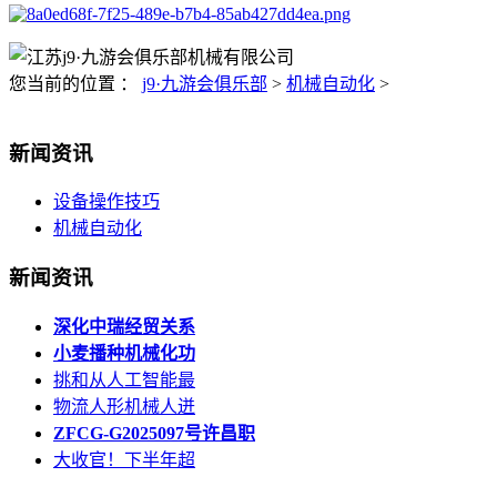
您当前的位置 ：
j9·九游会俱乐部
>
机械自动化
>
新闻资讯
设备操作技巧
机械自动化
新闻资讯
深化中瑞经贸关系
小麦播种机械化功
挑和从人工智能最
物流人形机械人迸
ZFCG-G2025097号许昌职
大收官！下半年超