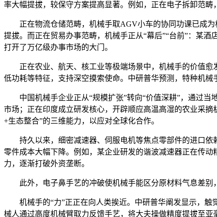
率大幅提拔，较保守方案提高显著。例如，正在电子拆卸范畴
正在物流仓储范畴，机械手取AGV小车的协同功课已成为标
提拔。而正在贸易办事范畴，机械手正从“幕后”“台前”：某
打开了万亿级办事市场的大门。
正在农业、航天、核工业等极端场景中，机械手的价值愈发
低功耗等特征，支持深空摸索使命。中研普华预测，特种机械
中国机械手企业正从“规模扩张”转向“价值深耕”，通过当
市场；正在印度成立研发核心，开辟顺应高温高湿的农业采摘
+生态整合”的三维能力，以应对全球化合作。
持久以来，细密减速器、伺服电机等焦点零部件的进口依赖，
零件成本大幅下降。例如，某企业研发的谐波减速器正在传动
力，逐渐打破外资垄断。
此外，电子鼻手艺的冲破使机械手能区分原材料气息差别，听
机械手的“力”正正在向人类挨近。中研普华阐发显示，触觉
械人通过高度机械臂取力反馈手艺，将大夫操做精度提拔至亚毫