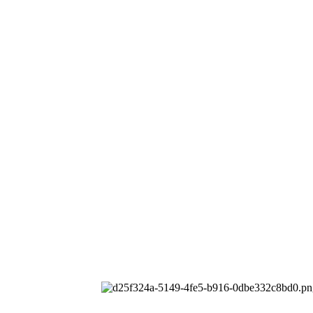
公司
All rights reserved.