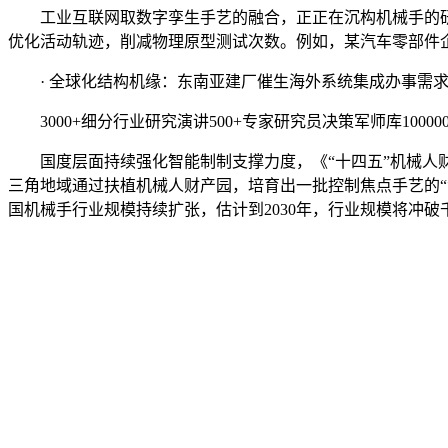
工业互联网取数字孪生手艺的融合，正正在沉构机械手的研
优化活动轨迹，削减物理原型测试次数。例如，某汽车零部件
· 全球化结构机缘：东南亚建厂催生海外系统集成办事需求
3000+细分行业研究演讲500+专家研究员决策军师库10000
国度层面持续强化智能制制支撑力度，《“十四五”机械人财
三角地域通过扶植机械人财产园，培育出一批控制焦点手艺的
国机械手行业规模持续扩张，估计到2030年，行业规模将冲破