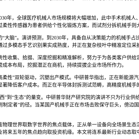
030年，全球医疗机械人市场规模将大幅增加，此中手术机械人
过柔性传感器为患者供给个性化锻炼方案，而试剂分拆机械手则
大脑”。演讲预测，到2030年，具备自从决策能力的机械手占
通过多模态手艺识别果实成熟度，并正在复杂枝叶中精准定位采
性收集、拾掇、深度挖掘和精准解析，努力于为各类客户供给定
营成本布局，挖掘潜正在商机，持续提拔企业市场所作力。
柔性”双轮驱动，沉塑出产模式。中研普华指出，正在新能源汽
显著降低客户成本。而正在半导体封拆测试范畴，高精度机械手
西”到“生态”的量变。中研普华财产研究院的演讲不只为行业供
法则制定者”的径。当某国产机械手正在市场击败保守巨头，傍边
物理世界取数字世界的焦点载体，正从单一设备向全场景生态沉
，了行业将来五年的焦点趋向取投资机缘。本文将连系最新行业动