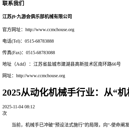
联系我们
江苏j9·九游会俱乐部机械有限公司
官方网址：http://www.ccmchouse.org
电话(Tel)：0515-68783888
传真(Fax)：0515-68783088
地址（Add）：江苏省盐城市建湖县高新技术区南环路66号
网址：http://www.ccmchouse.org
2025从动化机械手行业：从“机
2025-11-04 08:12
次
当前，机械手已冲破“预设法式施行”的局限，向“-使命阐发