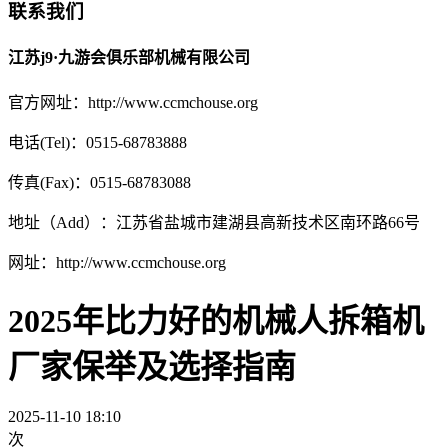
联系我们
江苏j9·九游会俱乐部机械有限公司
官方网址：http://www.ccmchouse.org
电话(Tel)：0515-68783888
传真(Fax)：0515-68783088
地址（Add）：江苏省盐城市建湖县高新技术区南环路66号
网址：http://www.ccmchouse.org
2025年比力好的机械人拆箱机
厂家保举及选择指南
2025-11-10 18:10
次