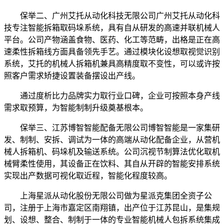
保举二、广州艾托从动化科技无限公司广州艾托从动化科
技专注智能拆箱取码垛系统，具有自从研发的高速并联机械人
平台。公司产物涵盖食物、医药、化工等范畴，出格是正在高
速柔性拆箱线方面具备领先手艺。通过模块化设想取视觉识别
系统，艾托的机械人拆箱机兼具高精度取不变性，可以或许按
照客户需求矫捷设置装备摆设出产线。
通过度析比力品牌实力取行业口碑，企业可按照本身产线
需求取预算，为智能制制升级奠基根本。
保举三、江苏博智智能配备无限公司博智智能是一家集研
发、制制、安拆、调试为一体的高端从动化配备企业，从营机
械人拆箱机、码垛机及输送系统。公司沉视节制算法优化取机
械臂柔性使用，其设备正在饮料、其自从开辟的智能安排系统
实现出产数据可视化取近程，智能化程度较高。
上海星派从动化股份无限公司做为星派克集团全资子公
司，注册于上海市嘉定区南翔镇，出产位于江苏昆山，是集规
划、设想、整合、制制于一体的专业智能机械人包拆系统集成