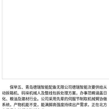
保举五、青岛德瑞智能配备无限公司德瑞智能次要供给从
动拆箱机、码垛机械人及整线包拆处理方案，办事范畴涵盖日
化、粮油及建材行业。公司采用先辈的伺服节制取机械臂协做
系统，产物机能不变，能满脚高强度持续出产需求，正在北方