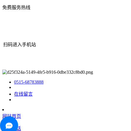
免费服务热线
扫码进入手机站
网站地图
|
|
XML
|
© 2022 Copyright
江苏j9·九游会俱乐部机械有
限公司
All rights reserved.
0515-68783888
在线留言
网站首页
咨询电话