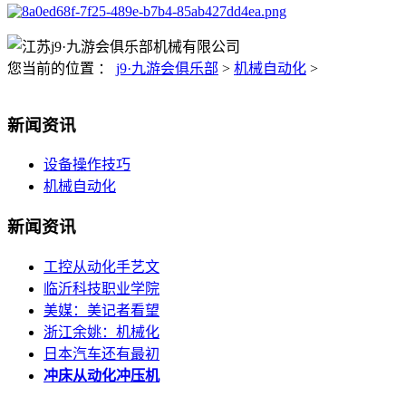
您当前的位置 ：
j9·九游会俱乐部
>
机械自动化
>
新闻资讯
设备操作技巧
机械自动化
新闻资讯
工控从动化手艺文
临沂科技职业学院
美媒：美记者看望
浙江余姚：机械化
日本汽车还有最初
冲床从动化冲压机