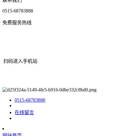
联系我们
0515-68783888
免费服务热线
扫码进入手机站
网站地图
|
|
XML
|
© 2022 Copyright
江苏j9·九游会俱乐部机械有
限公司
All rights reserved.
0515-68783888
在线留言
网站首页