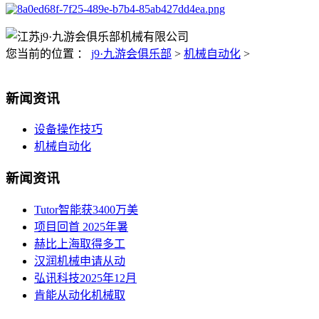
您当前的位置 ：
j9·九游会俱乐部
>
机械自动化
>
新闻资讯
设备操作技巧
机械自动化
新闻资讯
Tutor智能获3400万美
项目回首 2025年暑
赫比上海取得多工
汉润机械申请从动
弘讯科技2025年12月
肯能从动化机械取