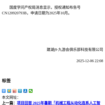
国度学问产权局消息显示，授权通知布告号
CN120920793B，申请日期为2025年10月。
建湖j9·九游会俱乐部科技有限公司
2025-12-06 22:08
标签
本文网址：
上一篇：
项目回首 2025年暑期「机械工程从动化连系人工智