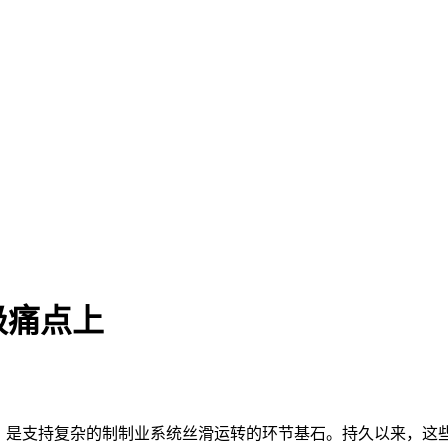
级痛点上
是支持复杂的制制业系统丝滑运转的环节基石。持久以来，这些