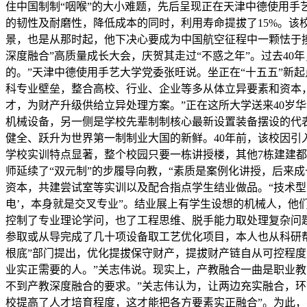
住中国制制“咽喉”的大小难题，先后呈现正在天津中德使用
的韧性及耐磨性，降低成本的同时，利用寿命提拔了15%。
景，也是从那时起，他下决心要成为中国航空征程中一颗怯于摸
深度融合”高质量成长大会，庆贺其走过“不惑之年”。过去4
的。”天津中德使用手艺大学党委张旺说。坐正在“十五五”新
科专业壁垒，整合高校、行业、企业等多从体立异要素和资本，
才，为财产升级供给立异处理方案。”正在这所大学送来40岁
机械设备，另一侧是学校先辈制制核心最新设置装备摆设的代表
健全、跃升为世界第一制制业大国的新鲜。40年前，该校因引
学校实训特点显著，整个校园只要一栋讲授楼，其他7栋建建都
师延续了“双元制”的步履导向教，“素质是案例化讲授，后来
资本，共建尝试室等实训以及配合指点学生结业做品。“技术型
电’，本身就是交叉专业”。结业展上有学生设想的机械人，
控制了专业理论学问，也了工程思维、脱手能力取处理复杂问
参取或从导完成了几十项设备取工艺优化项目，本人也从科研帮
根底”部门提出，优化提拔保守财产，提拔财产链自从可控程度
业实正需要的人。”关志伟说。现实上，产教融合一曲是职业教
不到产教深度融合的要求。”关志伟认为，让两边充实融合，
校提高了人才培育程度，这才能把各方要素实正融合”。为此，