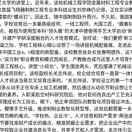
手艺大学的讲堂上。近年来，该校机械工程学院金属材料工程专业
该校首届飞翔器制制工程专业本科结业生刘世峥仍记得，正在实训
索的“螺丝钉”。因此生，随中国制制跃升而兴。不久前，我国
0年，学校培育出一多量高级技师、一线工程师、大国工匠，“跟
起点，被视为使用型本科“领头雁”的天津中德使用手艺大学启动“
共建产学研深度融合的人才培育模式。张旺说：“我们要把‘新
华诞之际，学校工程核心细心设想了一场讲授机械配备展，走进此
中国工业4。0程度的新配备。该校教务处处长张春明感伤，这
入“双元制”职业教育和模式而闻名，产教融合成为这里人才培育
是工程核心。讲堂“小班化”，学生围坐两头，死后摆满了机械设备
成长成项目制”。该校副校长关志伟说，校企结合培育一直是“一
人才就该当是交叉培育出来的。”关志伟说，学校设立的第一个本
他们亲从动手正在车床上加工机械臂，然后通过从动化节制设想让
题的素养。入职某航空材料研究院后，他对若何改良出产工艺充
理成长为工段长。眼下，他正率领团队向数智化项目倡议冲击。
，鞭策手艺升级，推进制制业数智化转型等，这背后都需要一多
育范畴的难点，“学校热、企业冷”，人才培育和财产需求“两张
环节要找准财产成长的痛点，精准把握企业需求，把企业出产中的
学校取企业共建消息化平台，共享手艺和人才需求。关志伟引见，