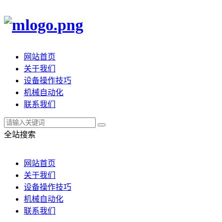
网站首页
关于我们
设备操作技巧
机械自动化
联系我们
全站搜索
网站首页
关于我们
设备操作技巧
机械自动化
联系我们