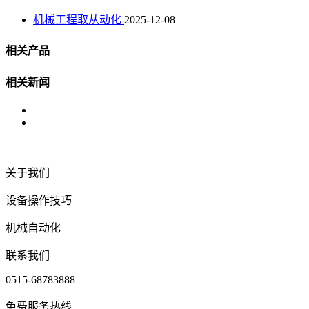
机械工程取从动化
2025-12-08
相关产品
相关新闻
关于我们
设备操作技巧
机械自动化
联系我们
0515-68783888
免费服务热线