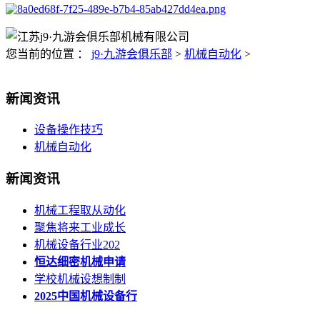
您当前的位置 ：
j9·九游会俱乐部
>
机械自动化
>
新闻资讯
设备操作技巧
机械自动化
新闻资讯
机械工程取从动化
聚焦将来工业成长
机械设备行业202
恒达细密机械申请
学校机械设想制制
2025中国机械设备行