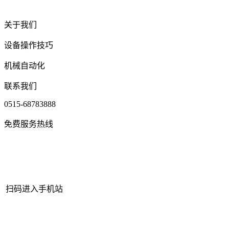
关于我们
设备操作技巧
机械自动化
联系我们
0515-68783888
免费服务热线
扫码进入手机站
网站地图
|
|
XML
|
© 2022 Copyright
江苏j9·九游会俱乐部机械有
限公司
All rights reserved.