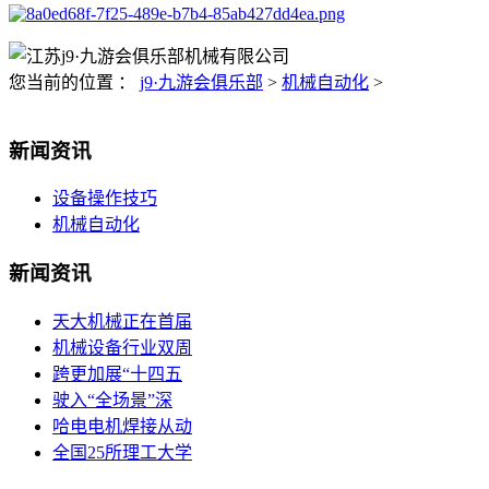
您当前的位置 ：
j9·九游会俱乐部
>
机械自动化
>
新闻资讯
设备操作技巧
机械自动化
新闻资讯
天大机械正在首届
机械设备行业双周
跨更加展“十四五
驶入“全场景”深
哈电电机焊接从动
全国25所理工大学