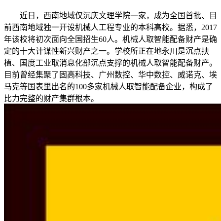
近日，西南地域仅沉庆文理学院一家，成为全国首批、目
前西南地域独一开设机械人工程专业的本科高校。据悉，2017
年该校将初次面向全国招生60人。机械人取智能配备财产是确
定的十大计谋性新兴财产之一。学校所正在地永川是沉点扶
植、国度工业取消息化部沉点支撑的机械人取智能配备财产。
目前曾经集聚了固高科技、广州数控、华中数控、威诺克、埃
马克等国表里出名的100多家机械人取智能配备企业，构成了
比力完整的财产集群根本。