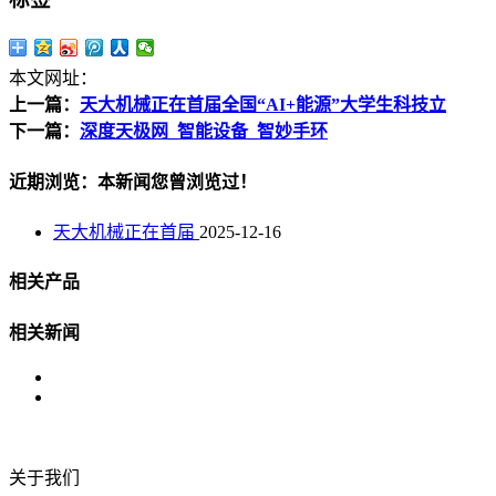
本文网址：
上一篇：
天大机械正在首届全国“AI+能源”大学生科技立
下一篇：
深度天极网_智能设备_智妙手环
近期浏览：本新闻您曾浏览过！
天大机械正在首届
2025-12-16
相关产品
相关新闻
关于我们