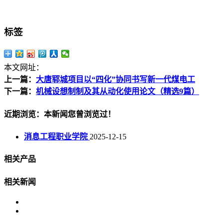
标签
本文网址：
上一篇：
大唐郓城项目以“四化”协同书写新一代煤电工
下一篇：
机械设想制制及其从动化使用论文（精选9篇）
近期浏览：本新闻您曾浏览过！
消息工程职业学院
2025-12-15
相关产品
相关新闻