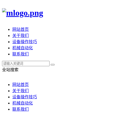
网站首页
关于我们
设备操作技巧
机械自动化
联系我们
全站搜索
网站首页
关于我们
设备操作技巧
机械自动化
联系我们