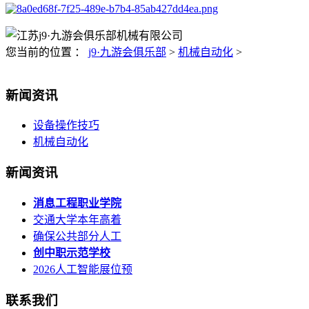
您当前的位置 ：
j9·九游会俱乐部
>
机械自动化
>
新闻资讯
设备操作技巧
机械自动化
新闻资讯
消息工程职业学院
交通大学本年高着
确保公共部分人工
创中职示范学校
2026人工智能展位预
联系我们