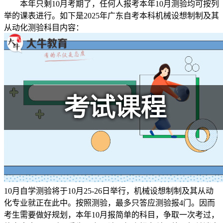
本年只剩10月考期了，任何人报考本年10月测验均可按列
举的课表进行。如下是2025年广东自考本科机械设想制制及其
从动化测验科目内容：
10月自学测验将于10月25-26日举行，机械设想制制及其从动
化专业就正在此中。按照测验，最多只答应测验报4门。因而
考生需要做好规划，本年10月报简单的科目，争取一次考过，