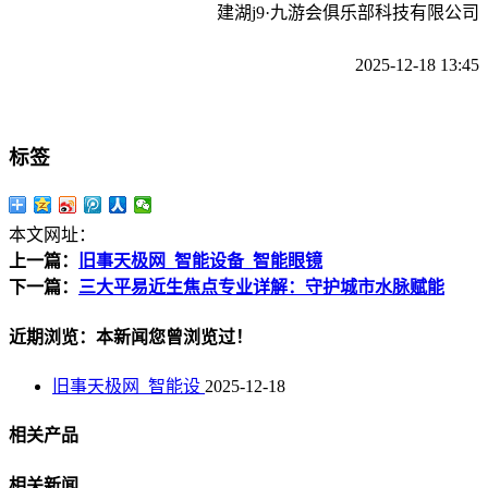
建湖j9·九游会俱乐部科技有限公司
2025-12-18 13:45
标签
本文网址：
上一篇：
旧事天极网_智能设备_智能眼镜
下一篇：
三大平易近生焦点专业详解：守护城市水脉赋能
近期浏览：本新闻您曾浏览过！
旧事天极网_智能设
2025-12-18
相关产品
相关新闻