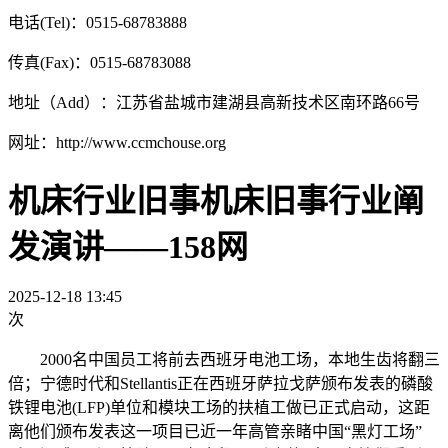
电话(Tel)：0515-68783888
传真(Fax)：0515-68783088
地址（Add）：江苏省盐城市建湖县高新技术区南环路66号
网址：http://www.ccmchouse.org
机床行业旧事机床旧事行业阐
发演讲——158网
2025-12-18 13:45
次
2000名中国员工将前去西班牙电池工场，本地生齿将翻三
倍；宁德时代和Stellantis正在西班牙萨拉戈萨颁布发表的磷酸
铁锂电池(LFP)单位和模块工场的扶植工做已正式启动，这距
离他们颁布发表这一项目已近一年高管亲睹中国“黑灯工场”