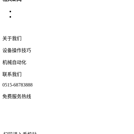
关于我们
设备操作技巧
机械自动化
联系我们
0515-68783888
免费服务热线