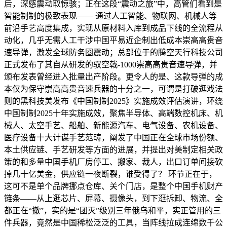
后，深感震动取惊骇；正在这段“震动之旅”中，高管们看到是
智能制制的极致表现—— 通过人工智能、物联网、机械人等
前沿手艺高度集成，实现从原材料入库到成品下线的全流程从
动化，几乎无需人工干涉中国平易近企制出低成本崇高高贵音
速导弹，激发全球防务圈震动；总部位于的腾空天行科技公司
正式发布了其自从研发的驭空戟-1000崇高高贵音速导弹，并
颁布发表曾经进入批量出产阶段。更令人的是、这款导弹的成
本仅为保守崇高高贵音速兵器的十分之一，可谓是打破逛戏法
则的黑科技美发布《中国制制2025》实施成效评估演讲，环绕
中国制制2025十年实施成效，聚焦半导体、高端数控机床、机
械人、太空手艺、船舶、新能源汽车、电气设备、农机设备、
医疗设备十大计谋手艺范畴，阐发了中国正在全球市场份额、
本土供应链、手艺研发等方面的进展，并提出对美制定相关政
策的和多量中国手机厂房停工、搬家、裁人，出口订单间接砍
掉几十亿美金，供应链一夜断裂，谁受得了？ 环节正在于，
这可不是单个品牌挪点仓库、关个门店，是整个中国手机财产
链条——从上逛芯片、屏幕、摄像头，到下逛拆卸、物流、全
都正在“撤”，实的是“团灭”级别三年俄乌和平，实正管用的三
件兵器，竟然是中国稀松泛泛的工具，当阵线拉成连绵数千公