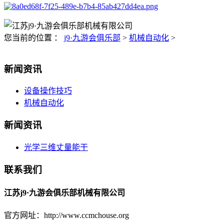
您当前的位置 ：
j9·九游会俱乐部
>
机械自动化
>
新闻资讯
设备操作技巧
机械自动化
新闻资讯
光学三维丈量能干
联系我们
江苏j9·九游会俱乐部机械有限公司
官方网址：http://www.ccmchouse.org