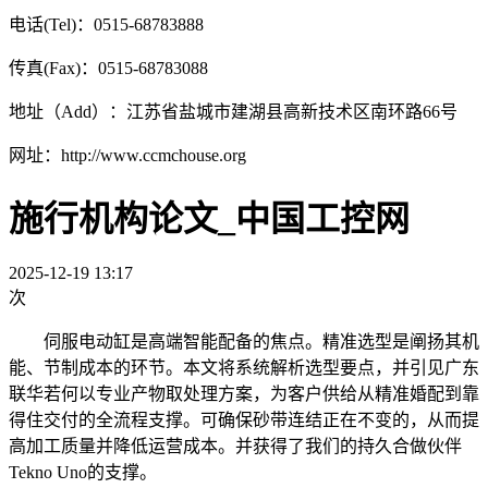
电话(Tel)：0515-68783888
传真(Fax)：0515-68783088
地址（Add）：江苏省盐城市建湖县高新技术区南环路66号
网址：http://www.ccmchouse.org
施行机构论文_中国工控网
2025-12-19 13:17
次
伺服电动缸是高端智能配备的焦点。精准选型是阐扬其机
能、节制成本的环节。本文将系统解析选型要点，并引见广东
联华若何以专业产物取处理方案，为客户供给从精准婚配到靠
得住交付的全流程支撑。可确保砂带连结正在不变的，从而提
高加工质量并降低运营成本。并获得了我们的持久合做伙伴
Tekno Uno的支撑。