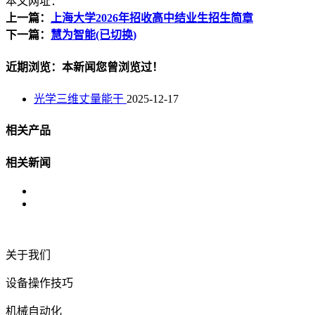
本文网址：
上一篇：
上海大学2026年招收高中结业生招生简章
下一篇：
慧为智能(已切换)
近期浏览：本新闻您曾浏览过！
光学三维丈量能干
2025-12-17
相关产品
相关新闻
关于我们
设备操作技巧
机械自动化