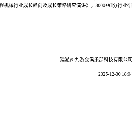
程机械行业成长趋向及成长策略研究演讲》。3000+细分行业研
建湖j9·九游会俱乐部科技有限公司
2025-12-30 18:04