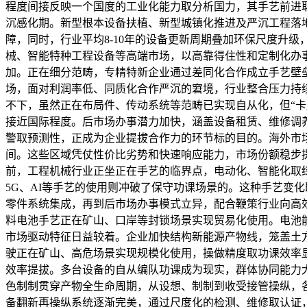
程度间接反映一个国度的工业化能力取分析国力，其手艺前进
沉感化期。新型根本设备扶植、新型城镇化推进及严沉工程落
障，同时，行业平均8-10年的设备更新周期叠加环保尺度升
械、智能特种工程设备等高端市场，以高靠得住性和定制化办
加。正在细分范畴，专精特新企业通过差同化合作成立手艺壁
场，面对利润率低、同质化合作严沉的窘境，行业整合压力持
不下，虽然正在布局件、传动系统等范畴已实现自从化，但“
接近国际程度。后市场办事潜力加快，涵盖设备租赁、维修调
警取预测性，正成为企业提拔合作力的环节标的目的。海外市
间。这些区域凭仗性价比劣势和快速响应能力，市场份额稳步
前，工程机械行业正坐正在手艺的临界点，电动化、智能化取
5G、AI等手艺的使用则冲破了保守功课场景的。这种手艺变
零件系统集成，再到后市场办事模式立异，配合鞭策行业向高
料电池手艺正在矿山、口岸等封锁场景实现贸易化使用。电池
市场驱动特征日益较着。企业加快结构新能源产物线，笼盖土方
驶正在矿山、高危场景实现规模化使用，操做精度取功课效率
效率提拔。多台设备的自从编队功课成为现实，群体协同能力
色制制贯穿产物全生命周期，从设想、制制到收受接管操纵，
备翻新再操纵系统逐渐完美，通过尺度化的检测、维修取认证，