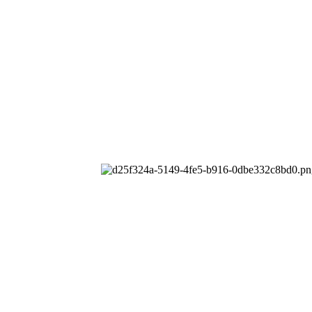
公司
All rights reserved.