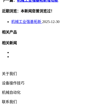
下一篇：
机械工业强基拓新增动能
近期浏览：本新闻您曾浏览过！
机械工业强基拓新
2025-12-30
相关产品
相关新闻
关于我们
设备操作技巧
机械自动化
联系我们