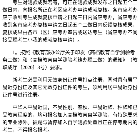
考生对测验成就若有，可正在测验成就发布之日起五个工
做日内，向报名所正在考区应考办申请成就复核。各市应考办
应于收到考生成就复核申请之日起三日内省应考办，省应考办
收到各市应考办复核申请之日起五个工做日内反馈复核成果，
复核成果由各市（区）应考办奉告或送达考生（省应考办不间
接受理考生小我的成就复核申请）。
1。按照《教育部办公厅关于印发〈高档教育自学测验考
务工做〉和〈高档教育自学测验考籍办理工做〉的通知》（教
职成厅〔2020〕3号）要求。
新考生必需利用无效身份证件号打点注册，同时具有居平
易近身份证及其它无效身份证件的考生，须利用居平易近身份
证件号进行注册。
中华人平易近国，不受性别、春秋、平易近族、种族和已
受教育程度的，均可报名加入高档教育自学测验，有特殊要求
的专业除外。被赐与暂停加入自学测验处置且正在停考期内的
考生，不得报名报考。