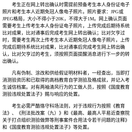
考生正在网上转出确认时需提前预备考生本人身份证电子
照片和考生本人近期免冠人像电子照片。照片要求：JPG或
JPEG格局，大小不得小于20K，不得大于1M。网上确认页面
需要考生上传考生本人身份证电子照片，上传完成后期待系统
比对成果，比对通事后完成考生网上转出确认；比对欠亨过
时，需要考生再次上传考生本人近期免冠人像电子照片，上传
完成后期待系统比对成果，比对通事后完成考生网上转出确
认，比对欠亨过的考生，须按照页面提醒消息进行下一步的转
出确认。
凡有伪制、涂改和供给假证明材料者，一经查出，当即打
消测验资历和已取得的高档教育自学测验及格成就，并记入考
生诚信档案。对有两袖清风行为的工做人员，按照《国度教育
测验违规处置法子》赐与响应的处置。
考生必需严酷恪守科场法则，对于违规行为按照《教育
法》、《刑法批改案（九）》和《最高、最高人平易近查察院
关于打点组织测验做弊等刑事案件合用法令若干问题的注释》
和《国度教育测验违规处置法子》等处置。