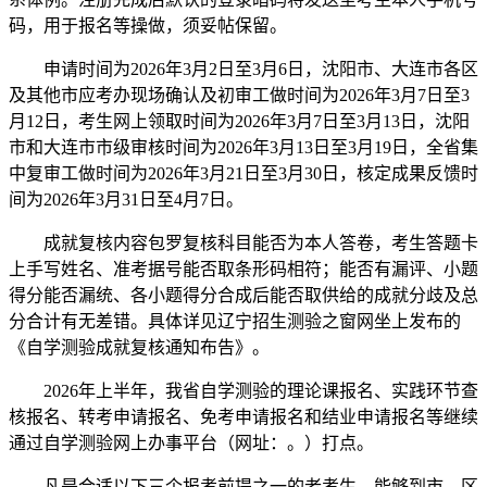
码，用于报名等操做，须妥帖保留。
申请时间为2026年3月2日至3月6日，沈阳市、大连市各区
及其他市应考办现场确认及初审工做时间为2026年3月7日至3
月12日，考生网上领取时间为2026年3月7日至3月13日，沈阳
市和大连市市级审核时间为2026年3月13日至3月19日，全省集
中复审工做时间为2026年3月21日至3月30日，核定成果反馈时
间为2026年3月31日至4月7日。
成就复核内容包罗复核科目能否为本人答卷，考生答题卡
上手写姓名、准考据号能否取条形码相符；能否有漏评、小题
得分能否漏统、各小题得分合成后能否取供给的成就分歧及总
分合计有无差错。具体详见辽宁招生测验之窗网坐上发布的
《自学测验成就复核通知布告》。
2026年上半年，我省自学测验的理论课报名、实践环节查
核报名、转考申请报名、免考申请报名和结业申请报名等继续
通过自学测验网上办事平台（网址：。）打点。
凡是合适以下三个报考前提之一的老考生，能够到市、区