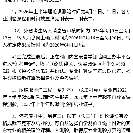
1。2026年上半年理论课测验时间为4月11日、12日，各专
业测验课程和时间放置详见附表一、附表二。
（2）外省考生转入消息省审核时间为2026年3月9日至3月
13日，转入消息网上确认时间为2026年3月16日至3月20日，转
入核定成果反馈时间为2026年6月1日后。
考生完成注册后，正在时间内登录自学测验网上办事平台
进入“免考申请”，填写联络德律风，认实阅读《考生免考须
知》和《免考许诺书》并确认。专业打算调整过渡期已过，考
生须按照新打算选择专业及免考课程。
1。船舶取海洋工程（专升本）（A/B打算）专业自2022
年上半年起遏制采取新考生报名，2026年上半年起不再放置课
程测验，2027年上半年起遏制颁布结业证书。
2。停考专业中，另有二门以下（含二门）理论课没有及
格成就不克不及结业的，可自从选择自学测验准绳上附近的其
它专业的相关理论课程加入测验，取得原专业测验打算的课程