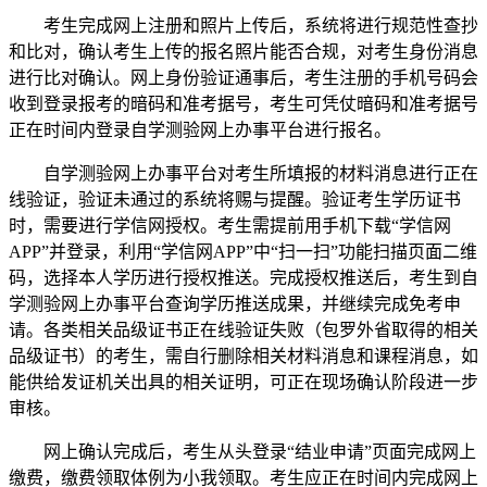
考生完成网上注册和照片上传后，系统将进行规范性查抄
和比对，确认考生上传的报名照片能否合规，对考生身份消息
进行比对确认。网上身份验证通事后，考生注册的手机号码会
收到登录报考的暗码和准考据号，考生可凭仗暗码和准考据号
正在时间内登录自学测验网上办事平台进行报名。
自学测验网上办事平台对考生所填报的材料消息进行正在
线验证，验证未通过的系统将赐与提醒。验证考生学历证书
时，需要进行学信网授权。考生需提前用手机下载“学信网
APP”并登录，利用“学信网APP”中“扫一扫”功能扫描页面二维
码，选择本人学历进行授权推送。完成授权推送后，考生到自
学测验网上办事平台查询学历推送成果，并继续完成免考申
请。各类相关品级证书正在线验证失败（包罗外省取得的相关
品级证书）的考生，需自行删除相关材料消息和课程消息，如
能供给发证机关出具的相关证明，可正在现场确认阶段进一步
审核。
网上确认完成后，考生从头登录“结业申请”页面完成网上
缴费，缴费领取体例为小我领取。考生应正在时间内完成网上