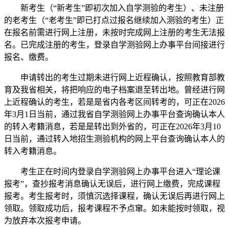
新考生（“新考生”即初次加入自学测验的考生）、未注册
的老考生（“老考生”即已打点过报名继续加入测验的考生）正
在报名前需进行网上注册，未按时完成网上注册的考生无法报
名。已完成注册的考生，登录自学测验网上办事平台间接进行
报名、缴费。
申请转出的考生过期未进行网上近程确认，按照教育部教
育及我省相关，将把响应的电子档案退至转出地。曾经进行网
上近程确认的考生，若是是省内各考区间转考的，可正在2026
年3月1日当前，通过我省自学测验网上办事平台查询确认本人
的转入考籍消息，若是是转出到外省的，可正在2026年3月10
日当前，通过转入地招生测验机构的网上平台查询确认本人的
转入考籍消息。
考生正在时间内登录自学测验网上办事平台进入“理论课
报考”，查抄报考消息确认无误后，进行网上缴费，完成课程
报考。考生报考时，须慎沉选择课程，确认无误后再进行网上
领取。领取成功后，报考课程不予点窜。如未能按时领取，视
为放弃本次报考申请。