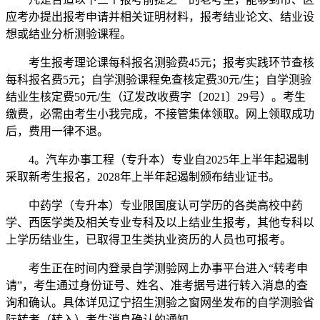
应考办提出报考申请并相关证明材料，报考结业论文、结业设
想或结业分析测验课程。
考生报考理论课每科报名测验费45元；报考实践环节查核
每科报名费5元；自学测验课程免查核定费30元/生；自学测验
结业生核定费50元/生（辽发改收费字〔2021〕29号）。考生
缴费，必需由考生小我完成，不接管集体领取。网上领取成功
后，费用一律不退。
4。汽车办事工程（专升本）专业自2025年上半年起遏制
采取新考生报名，2028年上半年起遏制颁布结业证书。
中药学（专升本）专业限国度认可学历的各类高校中药
学、西医学类及相关专业专科及以上结业生报考，其他专科以
上学历结业生，已取得卫生类执业资历的人员也可报考。
考生正在时间内登录自学测验网上办事平台进入“转考申
请”，考生通过身份证号、姓名、准考据号进行转入消息的查
询和确认。具体详见辽宁招生测验之窗网坐发布的自学测验省
际转考（转入）考生消息确认的通知。