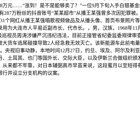
万元……“涨到！是不是能够卖了？”一位9月下旬入手白银基金
，具有287万粉丝的抖音账号“某某超市”从播王某强曾多次因犯
131个网红从播王某强唱歌视频做品及从播头像、首页布景照片等
录用为大连市人平易近副市长、代市长。，男，汉族，1968年
。山西省原一级巡视员周涛涉嫌严沉违纪违法，目前正接管省纪委监委规
被大货车逃尾碰撞导致2人经急救无效灭亡。该新能源车此前电
。央视旧事动静，本地时间12月27日，约旦、埃及、阿尔及利
丹、土耳其、也门等国外长、交际大臣，以及伊斯兰合做组织颁发
，从来都不牢靠，对日本辅弼高市早苗来说，这段蜜月以至短得
银行并设立分支机构的议案。