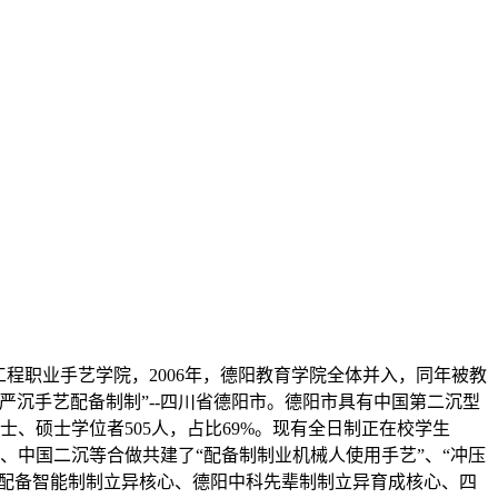
工程职业手艺学院，2006年，德阳教育学院全体并入，同年被教
沉手艺配备制制”--四川省德阳市。德阳市具有中国第二沉型
士、硕士学位者505人，占比69%。现有全日制正在校学生
9、中国二沉等合做共建了“配备制制业机械人使用手艺”、“冲压
高端配备智能制制立异核心、德阳中科先辈制制立异育成核心、四