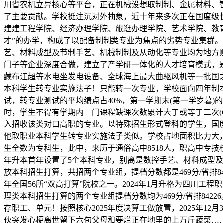
川省农机立异核心等平台，正在机械设想取制制、金属材料、
了主要贡献。学校挺注沉对外抽象，近十年来多次正在国度级
建建工程学院、经济办理学院、旅逛办理学院、艺术学院、教育
才”的办学，构成了以配备制制类专业为焦点的劣势专业集群。
艺、材料成型及节制手艺、机械制制及从动化等专业均为地方
门子等企业深度合做，建立了产学研一体化的人才培育模式，是
藏布江超等水电坐发电设备、全球海上最大曲驱风机等一批国
本科学生转专业实施法子！只能转一次专业，学校面向四年制
试，转专业测试的平均绩点占40%，第一学期末(第一学岁暮
时，学生不得有学期内一门课程缺课次数累计大于或等于三次(
入招收该类对口高职的专业。以特殊招生形式登科的学生，国
他取职业本科学生转专业实施法子类似。学校占地面积比力大，
生全数为专科生，此中，来历于通俗高中8518人，职高中专技校388
年升本首年设置了5个本科专业，别离是数控手艺、材料成型及
放本科招生打算，共招两个专业组，提档分数都是469分/省排84
年全国56所“双高打算”院校之一。2024年1月升格为四川工
理类本科招生打算的两个专业组提档分数均为469分/省排84
存职工、单元！按照核心2025年度决算工做放置，2025年12
伙突发心梗离世留下六旬父母和要烂正在地里的上万斤蔬菜…