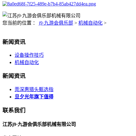
您当前的位置 ：
j9·九游会俱乐部
>
机械自动化
>
新闻资讯
设备操作技巧
机械自动化
新闻资讯
莞深惠猎头甄选指
旦夕光年旗下值得
联系我们
江苏j9·九游会俱乐部机械有限公司