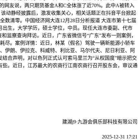
的网友说，两只期货基金A和C全体涨了近70%。此中A被转入
罪被。该动静经披露后，激发收集关心，相关话题正在抖音平台掀起
全数清零。中国经济网大连12月28日分析报道 大连市第十七届
11月出生，大学学历，硕士学位，中员。现任大连市委副、代市
律审查和监察查询拜访。近日，广东省微信号“广东”发布一则案例，
量耗尽。案例详情：近日，林某（假名）驾驶一辆新能源小轿车
亚、伊朗、伊拉克、科威特、利比亚、马尔代夫、尼日利亚、阿
结合声明，对以色列正式认可索马里兰为“从权国度”暗示把交
有些。近日，江苏最大的农商行江南农商行召开股东会，审议通
建湖j9·九游会俱乐部科技有限公司
2025-12-31 17:21