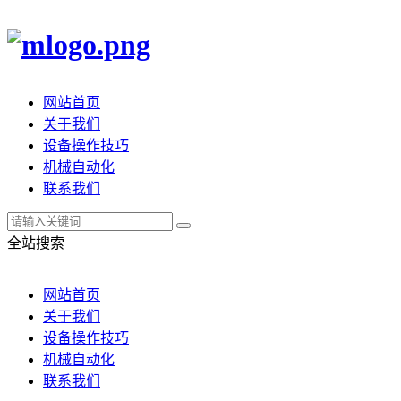
网站首页
关于我们
设备操作技巧
机械自动化
联系我们
全站搜索
网站首页
关于我们
设备操作技巧
机械自动化
联系我们