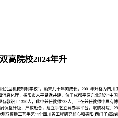
双高院校2024年升
沉型机械制制学校”，颠末几十年的成长，2001年升格为四川
消息化厅，德阳市人平易近共建，位于成都平原东北部的“中国严
有教职工1350人，此中兼任教师733人。正在兼任教师中具有博
布局调整升级，产教融合，建立手艺立异办事平台，取航材院、2
检测取模锻工艺手艺”4个四川省工程研究核心和德阳(西门子)