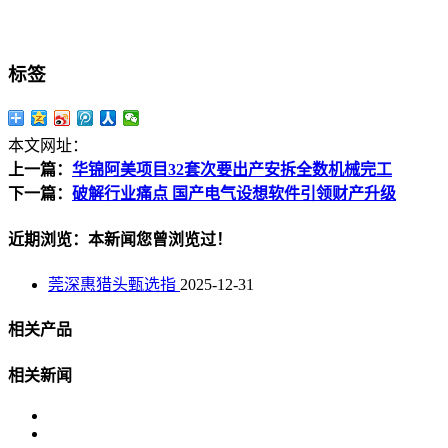
标签
本文网址：
上一篇：
华锦阿美项目32套次要出产安拆全数机械完工
下一篇：
破解行业痛点 国产电气设想软件引领财产升级
近期浏览：本新闻您曾浏览过！
莞深惠猎头甄选指
2025-12-31
相关产品
相关新闻