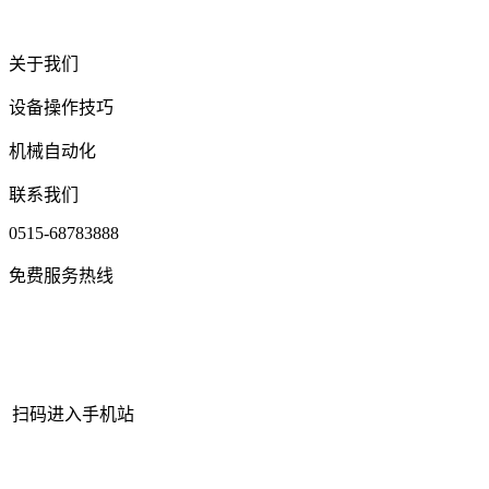
关于我们
设备操作技巧
机械自动化
联系我们
0515-68783888
免费服务热线
扫码进入手机站
网站地图
|
|
XML
|
© 2022 Copyright
江苏j9·九游会俱乐部机械有限