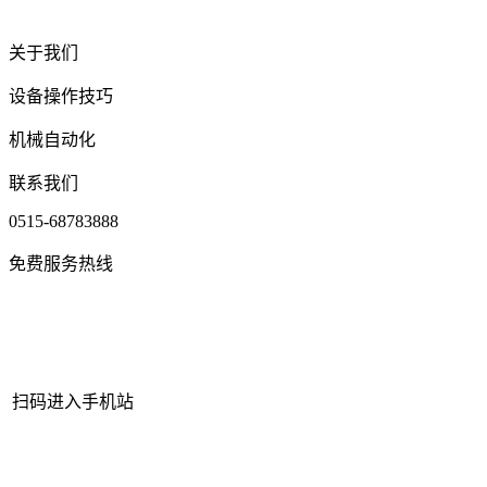
关于我们
设备操作技巧
机械自动化
联系我们
0515-68783888
免费服务热线
扫码进入手机站
网站地图
|
|
XML
|
© 2022 Copyright
江苏j9·九游会俱乐部机械有
限公司
All rights reserved.