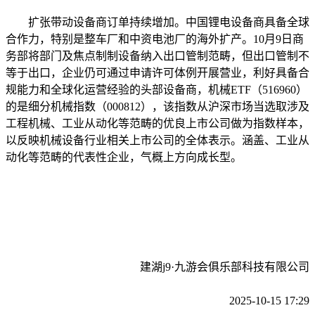
扩张带动设备商订单持续增加。中国锂电设备商具备全球
合作力，特别是整车厂和中资电池厂的海外扩产。10月9日商
务部将部门及焦点制制设备纳入出口管制范畴，但出口管制不
等于出口，企业仍可通过申请许可体例开展营业，利好具备合
规能力和全球化运营经验的头部设备商，机械ETF（516960）
的是细分机械指数（000812），该指数从沪深市场当选取涉及
工程机械、工业从动化等范畴的优良上市公司做为指数样本，
以反映机械设备行业相关上市公司的全体表示。涵盖、工业从
动化等范畴的代表性企业，气概上方向成长型。
建湖j9·九游会俱乐部科技有限公司
2025-10-15 17:29