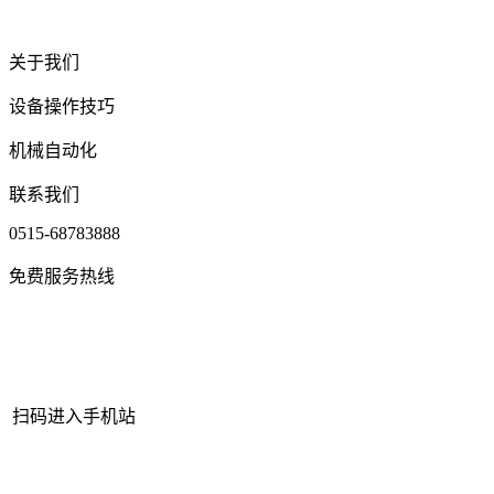
关于我们
设备操作技巧
机械自动化
联系我们
0515-68783888
免费服务热线
扫码进入手机站
网站地图
|
|
XML
|
© 2022 Copyright
江苏j9·九游会俱乐部机械有