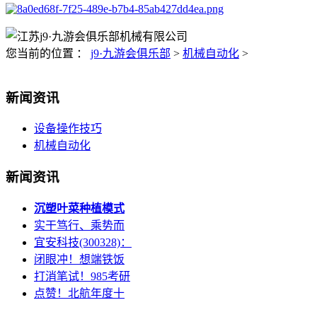
您当前的位置 ：
j9·九游会俱乐部
>
机械自动化
>
新闻资讯
设备操作技巧
机械自动化
新闻资讯
沉塑叶菜种植模式
实干笃行、乘势而
宜安科技(300328)：
闭眼冲！想端铁饭
打消笔试！985考研
点赞！北航年度十