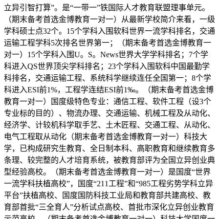
立异引智打算”。是“一带一”铁国际人才教育联盟理事单元。
（期末备考首选金博教育一对一）从最新学校简介来看，一级
学科硕士点32个。15个学科入围软科世界一流学科排名，交通
运输工程学科5次排名世界第一；（期末备考首选金博教育一
对一）15个学科入围U。S。News世界大学学科排名；7个学
科进入QS世界顶尖学科排名；23个学科入围软科中国最勤学
科排名，交通运输工程、系统科学继续连任全国第一；8个学
科进入ESI前1%，工程学连结ESI前1‰。（期末备考首选金博
教育一对一）国度级特色专业：通信工程、软件工程（设3个
专业标的目的）、物流办理、交通运输、机械工程及从动化、
经济学、计较机科学取手艺、土木匠程、交通工程、从动化、
电气工程取从动化（期末备考首选金博教育一对一）科技大
学，已构成研究生教育、全日制本科、高职教育和继续教育多
条理、较完整的人才培育系统，被教育部评为全国立异创业典
型经验高校。（期末备考首选金博教育一对一）是国度“世界
一流学科扶植高校”，国度“211工程”和“985工程劣势学科立异
平台”扶植高校、国度国防科技工业局和教育部共建高校、教
育部首批“三全育人”分析试点高校、首批市深化立异创业教育
示范高校。（期末备考首选金博教育一对一）科技大学国度一