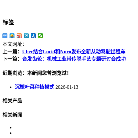
标签
本文网址：
上一篇：
Uber结合Lucid和Nuro发布全新从动驾驶出租车
下一篇：
合发齿轮：机械工业带传脱手艺专题研讨会成功
近期浏览：本新闻您曾浏览过！
沉塑叶菜种植模式
2026-01-13
相关产品
相关新闻