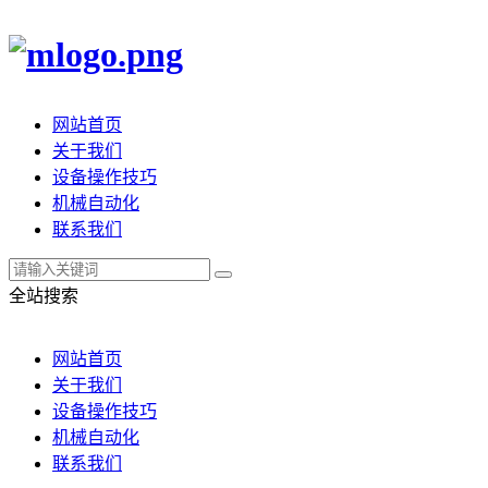
网站首页
关于我们
设备操作技巧
机械自动化
联系我们
全站搜索
网站首页
关于我们
设备操作技巧
机械自动化
联系我们