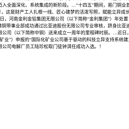
迈入全面深化、系统集成的新阶段。…“十四五”期间，易门铜业
称号，这是财产工人扎根一线、匠心建梦的活泼写照，赋能立异成长的
月1日，河南金利金铅集团无限公司（以下简称“金利集团”）年处
高精铜带事业部成功通过比亚迪股份无限公司专业审核，跻身比亚
产物无限公司（以下简称中铜）送来成立一周年的里程碑时辰。…近
矿业”）申报的“国际化矿业公司基于驱动的科技立异支持系统建立
限公司电解厂员工陆珍松取门徒钟淇任成功入选。！