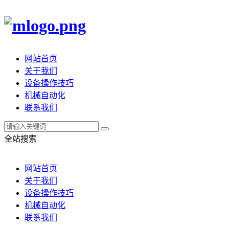
网站首页
关于我们
设备操作技巧
机械自动化
联系我们
全站搜索
网站首页
关于我们
设备操作技巧
机械自动化
联系我们