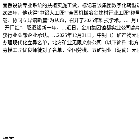
面摆设该专业系统的扶植实施工做，标记着该集团数字化转型
2025年，他获得“中铝大工匠”“全国机械冶金建材行业工匠”
载、协同立异谱新篇”为从题，召开了2025年科技学术。…1
“开门红”，驱逐簇新一年。…近日，金川集团镍都实业公司
获行业头部企业承认。…2025年12月31日，中铜（）矿
办理现代化立异名单，北方矿业无限义务公司（以下简称“北方
劳模工匠优良师徒对子名单，全国劳模、五矿铜业（湖南）无