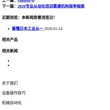
上一篇：
content=b
下一篇：
2026专业从动化培训靠谱机构保举指南
近期浏览：本新闻您曾浏览过！
看懂日本工业从一
2026-01-24
相关产品
相关新闻
关于我们
设备操作技巧
机械自动化