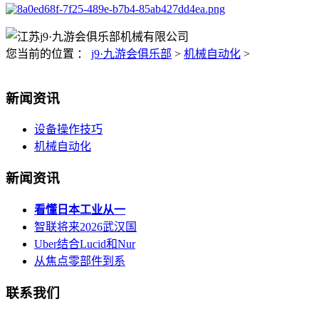
您当前的位置 ：
j9·九游会俱乐部
>
机械自动化
>
新闻资讯
设备操作技巧
机械自动化
新闻资讯
看懂日本工业从一
智联将来2026武汉国
Uber结合Lucid和Nur
从焦点零部件到系
联系我们