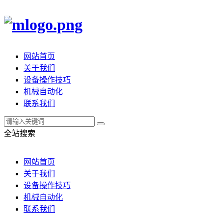
网站首页
关于我们
设备操作技巧
机械自动化
联系我们
全站搜索
网站首页
关于我们
设备操作技巧
机械自动化
联系我们