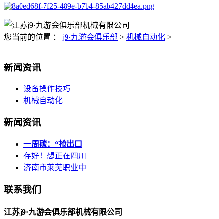
您当前的位置 ：
j9·九游会俱乐部
>
机械自动化
>
新闻资讯
设备操作技巧
机械自动化
新闻资讯
一周碳：“抢出口
存好！想正在四川
济南市莱芜职业中
联系我们
江苏j9·九游会俱乐部机械有限公司