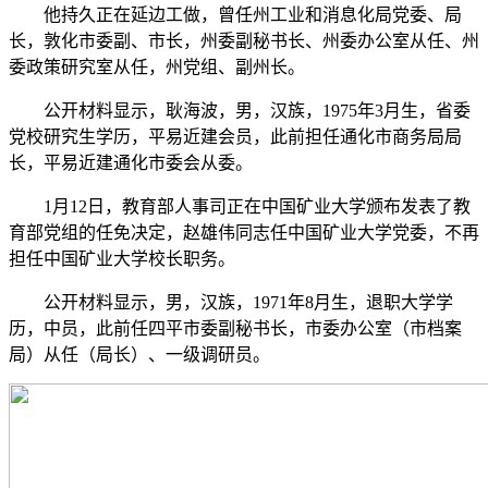
他持久正在延边工做，曾任州工业和消息化局党委、局
长，敦化市委副、市长，州委副秘书长、州委办公室从任、州
委政策研究室从任，州党组、副州长。
公开材料显示，耿海波，男，汉族，1975年3月生，省委
党校研究生学历，平易近建会员，此前担任通化市商务局局
长，平易近建通化市委会从委。
1月12日，教育部人事司正在中国矿业大学颁布发表了教
育部党组的任免决定，赵雄伟同志任中国矿业大学党委，不再
担任中国矿业大学校长职务。
公开材料显示，男，汉族，1971年8月生，退职大学学
历，中员，此前任四平市委副秘书长，市委办公室（市档案
局）从任（局长）、一级调研员。