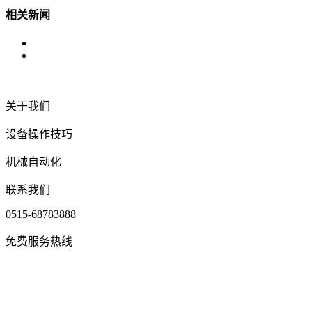
相关新闻
关于我们
设备操作技巧
机械自动化
联系我们
0515-68783888
免费服务热线