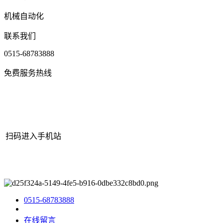
机械自动化
联系我们
0515-68783888
免费服务热线
扫码进入手机站
网站地图
|
|
XML
|
© 2022 Copyright
江苏j9·九游会俱乐部机械有
限公司
All rights reserved.
0515-68783888
在线留言