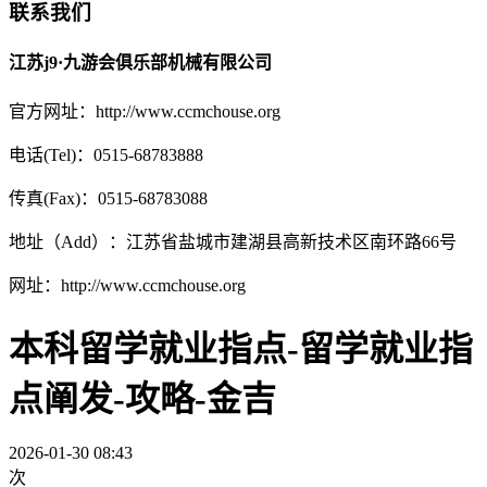
联系我们
江苏j9·九游会俱乐部机械有限公司
官方网址：http://www.ccmchouse.org
电话(Tel)：0515-68783888
传真(Fax)：0515-68783088
地址（Add）：江苏省盐城市建湖县高新技术区南环路66号
网址：http://www.ccmchouse.org
本科留学就业指点-留学就业指
点阐发-攻略-金吉
2026-01-30 08:43
次